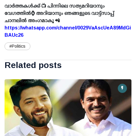
വാർത്തകൾക്ക് 📺 പിന്നിലെ സത്യമറിയാനും
വേഗത്തിൽ⌚ അറിയാനും ഞങ്ങളുടെ വാട്ട്സാപ്പ്
ചാനലിൽ അംഗമാകൂ 📲
https://whatsapp.com/channel/0029VaAscUeA89MdGi
BAUc26
#Politics
Related posts