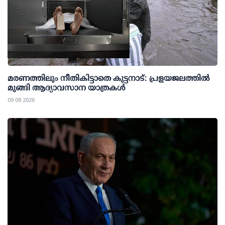
മരണത്തിലും നീതികിട്ടാതെ കുട്ടനാട്: പ്രളയജലത്തില്‍
മുങ്ങി ആദ്യാവസാന യാത്രകള്‍
09 08 2026