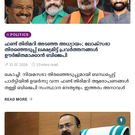
POLITICS
ഫണ്ട് തിരിമറി അടഞ്ഞ അധ്യായം; ലോക്സഭാ
തിരഞ്ഞെടുപ്പ് ലക്ഷ്യമിട്ട് പ്രവര്‍ത്തനങ്ങള്‍
ഊര്‍ജിതമാക്കാന്‍ ബിജെപി
31 07 2026
10 mins read
കൊച്ചി: നിയമസഭാ തിരഞ്ഞെടുപ്പുമായി ബന്ധപ്പെട്ട്
പാര്‍ട്ടിയില്‍ ഉയര്‍ന്നു വന്ന ഫണ്ട് തിരിമറി ആരോപണങ്ങള്‍
തള്ളി ബിജെപി സംസ്ഥാന നേതൃത്വം. ഇത്തരം അനാവശ്
READ MORE