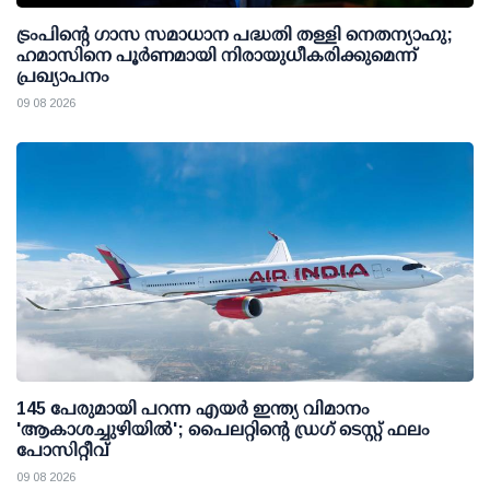
ട്രംപിന്റെ ഗാസ സമാധാന പദ്ധതി തള്ളി നെതന്യാഹു;
ഹമാസിനെ പൂര്‍ണമായി നിരായുധീകരിക്കുമെന്ന്
പ്രഖ്യാപനം
09 08 2026
145 പേരുമായി പറന്ന എയര്‍ ഇന്ത്യ വിമാനം
'ആകാശച്ചുഴിയില്‍'; പൈലറ്റിന്റെ ഡ്രഗ് ടെസ്റ്റ് ഫലം
പോസിറ്റീവ്
09 08 2026