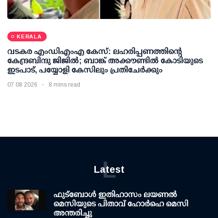
KERALA
വടകര എംഡിഎംഎ കേസ്: ലഹരിപ്പണത്തിന്റെ
കേന്ദ്രബിന്ദു ജിജില്‍; ബാങ്ക് അക്കൗണ്ടില്‍ കോടിയുടെ
ഇടപാട്, പയ്യോളി കേസിലും പ്രതിചേര്‍ക്കും
07 08 2026
8 mins read
L
Latest
ഫുട്ബോൾ ഇതിഹാസം ലയണൽ
മെസിയുടെ പിതാവ് ഹോർഹെ മെസി
അന്തരിച്ചു