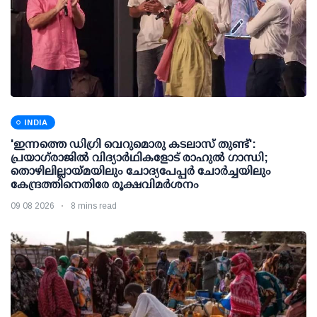
INDIA
'ഇന്നത്തെ ഡിഗ്രി വെറുമൊരു കടലാസ് തുണ്ട്':
പ്രയാഗ്‌രാജില്‍ വിദ്യാര്‍ഥികളോട് രാഹുല്‍ ഗാന്ധി;
തൊഴിലില്ലായ്മയിലും ചോദ്യപേപ്പര്‍ ചോര്‍ച്ചയിലും
കേന്ദ്രത്തിനെതിരേ രൂക്ഷവിമര്‍ശനം
09 08 2026
8 mins read