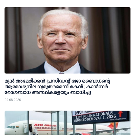
മുന്‍ അമേരിക്കന്‍ പ്രസിഡന്റ് ജോ ബൈഡന്റെ
ആരോഗ്യനില ഗുരുതരമെന്ന് മകന്‍; കാന്‍സര്‍
രോഗബാധ അസ്ഥികളെയും ബാധിച്ചു
09 08 2026