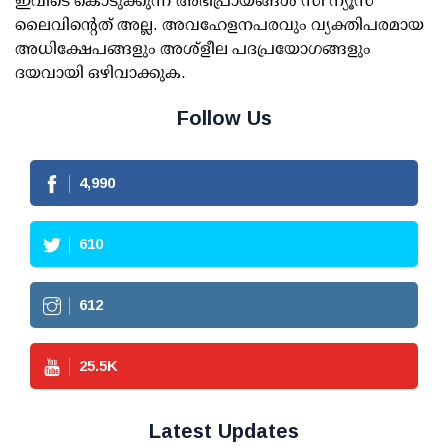
ഇവിടെ കൊടുക്കുന്ന അഭിപ്രായങ്ങള്‍ സീ ന്യൂസ്
ലൈവിന്റെത് അല്ല. അവഹേളനപരവും വ്യക്തിപരമായ
അധിക്ഷേപങ്ങളും അശ്‌ളീല പദപ്രയോഗങ്ങളും
ദയവായി ഒഴിവാക്കുക.
Follow Us
4,990
610
612
25.5
K
Latest Updates