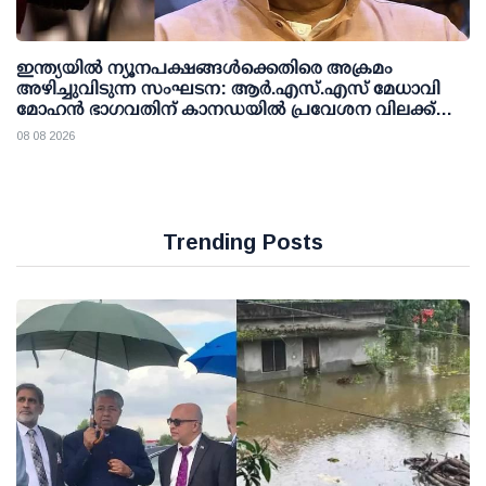
ഇന്ത്യയില്‍ ന്യൂനപക്ഷങ്ങള്‍ക്കെതിരെ അക്രമം
അഴിച്ചുവിടുന്ന സംഘടന: ആര്‍.എസ്.എസ് മേധാവി
മോഹന്‍ ഭാഗവതിന് കാനഡയില്‍ പ്രവേശന വിലക്ക്
ഏര്‍പ്പെടുത്തണമെന്ന് എന്‍.ഡി.പി
08 08 2026
Trending Posts