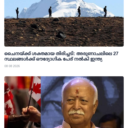
ചൈനയ്ക്ക് ശക്തമായ തിരിച്ചടി: അരുണാചലിലെ 27
സ്ഥലങ്ങള്‍ക്ക് ഔദ്യോഗിക പേര് നല്‍കി ഇന്ത്യ
08 08 2026