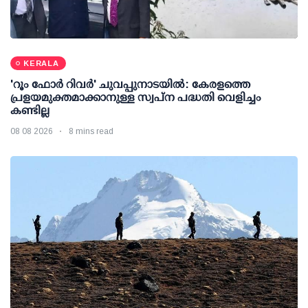
KERALA
'റൂം ഫോര്‍ റിവര്‍' ചുവപ്പുനാടയില്‍: കേരളത്തെ
പ്രളയമുക്തമാക്കാനുള്ള സ്വപ്ന പദ്ധതി വെളിച്ചം
കണ്ടില്ല
08 08 2026
8 mins read