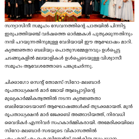
സന്യാസിനീ സമൂഹം സേവനത്തിന്റെ പാതയിൽ പിന്നിട്ട
ഇരുപത്തിയഞ്ച് വർഷത്തെ ഓർമ്മകൾ പുതുക്കുന്നതിനും
നന്ദി പറയുന്നതിനുമുള്ള വേദിയായി ഈ ആഘോഷം മാറി.
കൃതജ്ഞതാ ബലിയും പൊതുസമ്മേളനവും ഉൾപ്പെട്ട
ചടങ്ങുകളിൽ മലയാളികൾ ഉൾപ്പെടെയുള്ള വിശ്വാസീ
സമൂഹം ആവേശത്തോടെ പങ്കുചേർന്നു.
ചിക്കാഗോ സെന്റ് തോമസ് സിറോ-മലബാർ
രൂപതാധ്യക്ഷൻ മാർ ജോയ് ആലപ്പാട്ടിന്റെ
മുഖ്യകാർമ്മികത്വത്തിൽ നടന്ന കൃതജ്ഞതാ
ബലിയോടെയാണ് ആഘോഷങ്ങൾക്ക് തുടക്കമായത്. മുൻ
രൂപതാധ്യക്ഷൻ മാർ ജേക്കബ് അങ്ങാടിയത്ത്, നിരവധി
വൈദികർ എന്നിവർ സഹകാർമ്മികരായി. അമേരിക്കയിലെ
സിറോ-മലബാർ സഭയുടെ വികാസത്തിൽ
എം.എസ്.എം.ഐ സിസ്റ്റേഴ്സ് നൽകിയ സുപ്രധാന