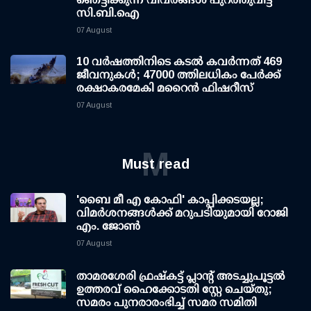
സി.ബി.ഐ
07 August
10 വര്‍ഷത്തിനിടെ കടല്‍ കവര്‍ന്നത് 469
ജീവനുകള്‍; 47000 ത്തിലധികം പേര്‍ക്ക്
രക്ഷാകരമേകി മറൈന്‍ ഫിഷറീസ്
07 August
M
Must read
'ബൈ മീ എ കോഫി' കാപ്പിക്കടയല്ല;
വിമര്‍ശനങ്ങള്‍ക്ക് മറുപടിയുമായി റോജി
എം. ജോണ്‍
07 August
താമരശേരി ഫ്രഷ്കട്ട് പ്ലാന്റ് അടച്ചുപൂട്ടൽ
ഉത്തരവ് ഹൈക്കോടതി സ്റ്റേ ചെയ്തു;
സമരം പുനരാരംഭിച്ച് സമര സമിതി