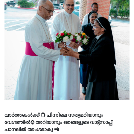
വാർത്തകൾക്ക് 📺 പിന്നിലെ സത്യമറിയാനും
വേഗത്തിൽ⌚ അറിയാനും ഞങ്ങളുടെ വാട്ട്സാപ്പ്
ചാനലിൽ അംഗമാകൂ 📲