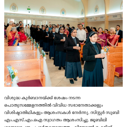
വിശുദ്ധ കുർബാനയ്ക്ക് ശേഷം നടന്ന
പൊതുസമ്മേളനത്തിൽ വിവിധ സഭാനേതാക്കളും
വിശിഷ്ടാതിഥികളും ആശംസകൾ നേർന്നു. സിസ്റ്റർ സുബി
എം.എസ്.എം.ഐ സ്വാഗതം ആശംസിച്ചു. ജൂബിലി