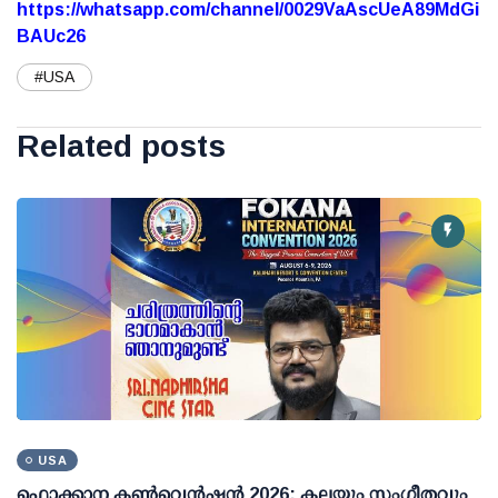
https://whatsapp.com/channel/0029VaAscUeA89MdGi
BAUc26
#USA
Related posts
USA
ഫൊക്കാന കണ്‍വെന്‍ഷന്‍ 2026: കലയും സംഗീതവും