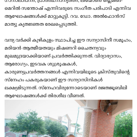
ഗാനാലാപനം, പ്രാർത്ഥനാനൃത്തം, ലിയോൺ ഫ്ലെമിങ്-
മെറിൽ സന്തോഷ് എന്നിവരുടെ സംഗീത പരിപാടി എന്നിവ
ആഘോഷങ്ങൾക്ക് മാറ്റുകൂട്ടി. റവ. ഡോ. അൽഫോൻസ്
മാത്യു കൃതജ്ഞത രേഖപ്പെടുത്തി.
വന്ദ്യ വർക്കി കുഴികുളം സ്ഥാപിച്ച ഈ സന്യാസിനീ സമൂഹം,
മരിയൻ ആത്മീയതയും മിഷണറി ചൈതന്യവും
മുഖമുദ്രയാക്കിയാണ് പ്രവർത്തിക്കുന്നത്. വിദ്യാഭ്യാസം,
ആരോഗ്യം, ഇടവക ശുശ്രൂഷകൾ,
കാരുണ്യപ്രവർത്തനങ്ങൾ എന്നിവയിലൂടെ ക്രിസ്തുവിന്റെ
സ്നേഹം പകരുകയാണ് ഈ സന്യാസിനികൾ
ലക്ഷ്യമിടുന്നത്. സ്‌നേഹവിരുന്നോടെയാണ് രജതജൂബിലി
ആഘോഷങ്ങൾക്ക് തിരശീല വീണത്.