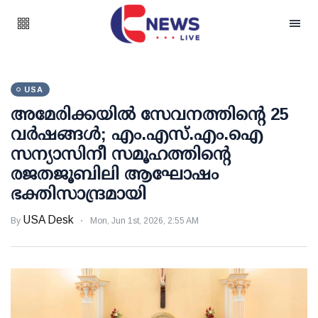
USA
അമേരിക്കയിൽ സേവനത്തിന്റെ 25
വർഷങ്ങൾ; എം.എസ്.എം.ഐ
സന്യാസിനീ സമൂഹത്തിന്റെ
രജതജൂബിലി ആഘോഷം
ഭക്തിസാന്ദ്രമായി
USA Desk
By
Mon, Jun 1st, 2026, 2:55 AM