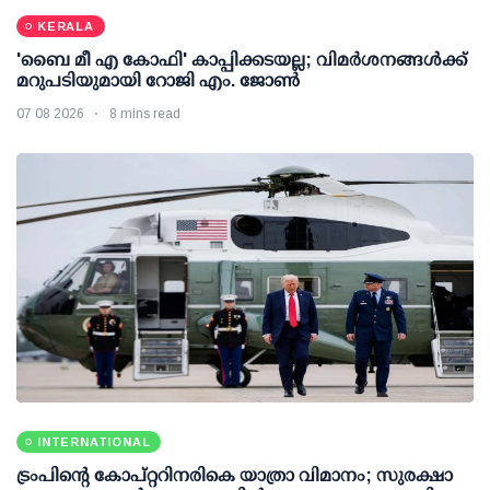
KERALA
'ബൈ മീ എ കോഫി' കാപ്പിക്കടയല്ല; വിമര്‍ശനങ്ങള്‍ക്ക്
മറുപടിയുമായി റോജി എം. ജോണ്‍
07 08 2026
8 mins read
INTERNATIONAL
ട്രംപിന്റെ കോപ്റ്ററിനരികെ യാത്രാ വിമാനം; സുരക്ഷാ