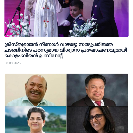
ക്രിസ്തുരാജൻ നീണാൾ വാഴട്ടെ; സത്യപ്രതിജ്ഞ
ചടങ്ങിനിടെ പരസ്യമായ വിശ്വാസ പ്രഘോഷണവുമായി
കൊളംബിയൻ പ്രസിഡന്റ്
08 08 2026