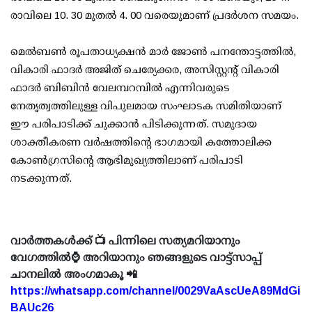
രാവിലെ 10. 30 മുതൽ 4. 00 വരെയുമാണ് പ്രദർശന സമയം.
മെൽബൺ രൂപതാധ്യക്ഷൻ മാർ ജോൺ പനന്തോട്ടത്തിൽ,
വികാരി ഫാദർ അജിത് ചെര്യേക്കര, അസിസ്റ്റന്റ് വികാരി
ഫാദർ ബിബിൻ വേലമ്പറമ്പിൽ എന്നിവരുടെ
നേതൃത്വത്തിലുള്ള വിപുലമായ സംഘാടക സമിതിയാണ്
ഈ പരിപാടിക്ക് ചുക്കാൻ പിടിക്കുന്നത്. സമുദായ
ശാക്തീകരണ വർഷത്തിന്റെ ഭാഗമായി കത്തോലിക്ക
കോൺഗ്രസിന്റെ ആഭിമുഖ്യത്തിലാണ് പരിപാടി
നടക്കുന്നത്.
വാർത്തകൾക്ക് 📺 പിന്നിലെ സത്യമറിയാനും
വേഗത്തിൽ⌚ അറിയാനും ഞങ്ങളുടെ വാട്ട്സാപ്പ്
ചാനലിൽ അംഗമാകൂ 📲
https://whatsapp.com/channel/0029VaAscUeA89MdGi
BAUc26