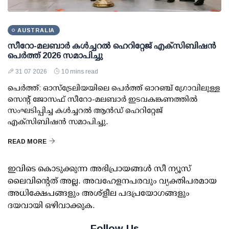
AUSTRALIA
സീറോ-മലബാർ കൾച്ചറൽ ഹെറിറ്റേജ് എക്സിബിഷൻ
പെർത്ത് 2026 സമാപിച്ചു
31 07 2026
10 mins read
പെർത്ത്: ഓസ്ട്രേലിയയിലെ പെർത്ത് ഓറഞ്ച് ഗ്രോവിലുള്ള
സെന്റ് ജോസഫ് സീറോ-മലബാർ ഇടവകങ്കണത്തിൽ
സംഘടിപ്പിച്ച കൾച്ചറൽ ആൻഡ് ഹെറിറ്റേജ്
എക്സിബിഷൻ സമാപിച്ചു.
READ MORE
ഇവിടെ കൊടുക്കുന്ന അഭിപ്രായങ്ങള്‍ സീ ന്യൂസ്
ലൈവിന്റെത് അല്ല. അവഹേളനപരവും വ്യക്തിപരമായ
അധിക്ഷേപങ്ങളും അശ്‌ളീല പദപ്രയോഗങ്ങളും
ദയവായി ഒഴിവാക്കുക.
Follow Us