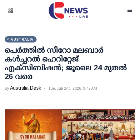
AUSTRALIA
പെർത്തിൽ സീറോ മലബാർ
കൾച്ചറൽ ഹെറിറ്റേജ്
എക്സിബിഷൻ; ജൂലൈ 24 മുതൽ
26 വരെ
Australia Desk
By
Tue, Jun 2nd, 2026, 9:42 AM