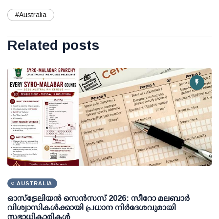
#Australia
Related posts
AUSTRALIA
ഓസ്ട്രേലിയൻ സെൻസസ് 2026: സീറോ മലബാർ
വിശ്വാസികൾക്കായി പ്രധാന നിർദേശവുമായി
സഭാധികാരികൾ