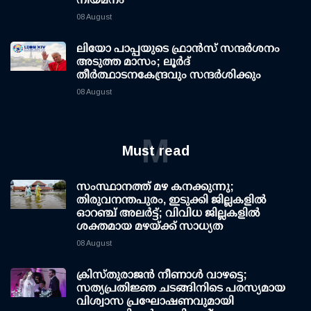
08 August
ലിയോ പാപ്പയുടെ ഫ്രാൻസ് സന്ദർശനം
അടുത്ത മാസം; ലൂർദ്
തീർത്ഥാടനകേന്ദ്രവും സന്ദർശിക്കും
08 August
M
Must read
സംസ്ഥാനത്ത് മഴ കനക്കുന്നു;
തിരുവനന്തപുരം, ഇടുക്കി ജില്ലകളിൽ
ഓറഞ്ച് അലർട്ട്; വിവിധ ജില്ലകളിൽ
ശക്തമായ മഴയ്ക്ക് സാധ്യത
08 August
ക്രിസ്തുരാജൻ നീണാൾ വാഴട്ടെ;
സത്യപ്രതിജ്ഞ ചടങ്ങിനിടെ പരസ്യമായ
വിശ്വാസ പ്രഘോഷണവുമായി