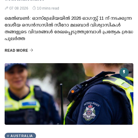
07 08 2026
10 mins read
മെൽബൺ: ഓസ്ട്രേലിയയിൽ 2026 ഓഗസ്റ്റ് 11 ന് നടക്കുന്ന
ദേശീയ സെൻസസിൽ സീറോ മലബാർ വിശ്വാസികൾ
തങ്ങളുടെ വിവരങ്ങൾ രേഖപ്പെടുത്തുമ്പോൾ പ്രത്യേക ശ്രദ്ധ
പുലർത്ത
READ MORE
AUSTRALIA