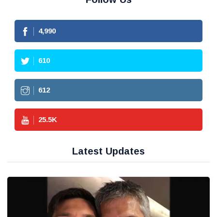
4,990
610
612
25.5
K
Latest Updates