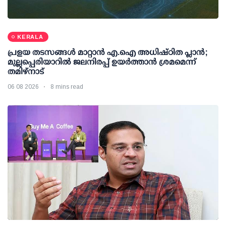
KERALA
പ്രളയ തടസങ്ങള്‍ മാറ്റാന്‍ എ.ഐ അധിഷ്ഠിത പ്ലാന്‍;
മുല്ലപ്പെരിയാറില്‍ ജലനിരപ്പ് ഉയര്‍ത്താന്‍ ശ്രമമെന്ന്
തമിഴ്നാട്
06 08 2026
8 mins read