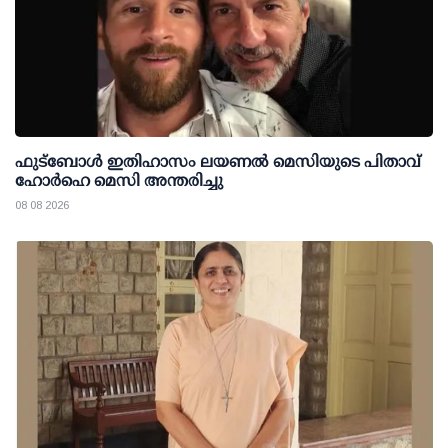
ഫുട്ബോൾ ഇതിഹാസം ലയണൽ മെസിയുടെ പിതാവ്
ഹോർഹെ മെസി അന്തരിച്ചു
08 08 2026