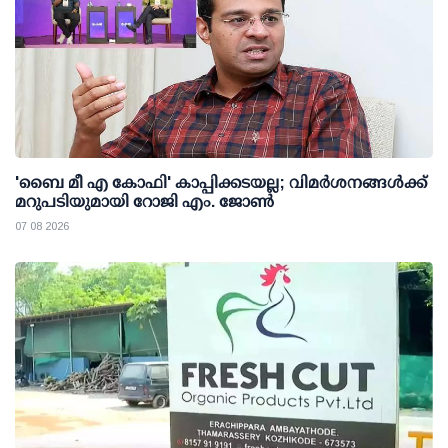
'ബൈ മീ എ കോഫി' കാപ്പിക്കടയല്ല; വിമര്‍ശനങ്ങള്‍ക്ക്
മറുപടിയുമായി റോജി എം. ജോണ്‍
07 08 2026