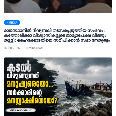
INDIA
രാജസ്ഥാനിൽ ദിവ്യബലി തടസപ്പെടുത്തിയ സംഭവം:
കത്തോലിക്കാ വിശ്വാസികളുടെ ജാമ്യാപേക്ഷ വീണ്ടും
തള്ളി; ഹൈക്കോടതിയെ സമീപിക്കാൻ സഭാ നേതൃത്വം
07 08 2026
8 mins read