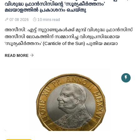
വിശുദ്ധ ഫ്രാൻസിസിന്റെ ‘സൂര്യകീർത്തനം’
മലയാളത്തിൽ പ്രകാശനം ചെയ്തു
07 08 2026
10 mins read
അസീസി: എട്ട് നൂറ്റാണ്ടുകൾക്ക് മുമ്പ് വിശുദ്ധ ഫ്രാൻസിസ്
അസീസി ലോകത്തിന് സമ്മാനിച്ച വിശ്വപ്രസിദ്ധമായ
‘സൂര്യകീർത്തനം’ (Canticle of the Sun) പുതിയ മലയാ
READ MORE