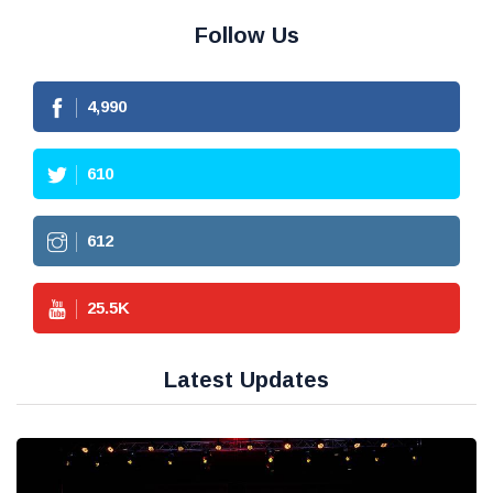
Follow Us
4,990
610
612
25.5
K
Latest Updates