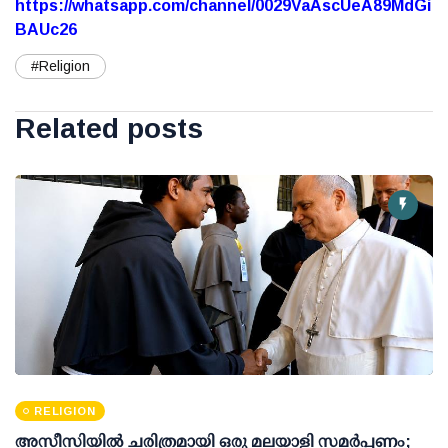
https://whatsapp.com/channel/0029VaAscUeA89MdGi
BAUc26
#Religion
Related posts
RELIGION
അസീസിയിൽ ചരിത്രമായി ഒരു മലയാളി സമർപ്പണം;