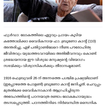
ഫുൾഡാ: ലോകത്തിലെ ഏറ്റവും പ്രായം കൂടിയ
കത്തോലിക്കാ വൈദികനായ ഫാ. ബ്രൂണോ കാന്റ് (110)
അന്തരിച്ചു. ഏഴ് പതിറ്റാണ്ടിലേറെ നീണ്ട പൗരോഹിത്യ
ജീവിതവും യുദ്ധത്തടവറയിലെ അതിജീവനവും കൊണ്ട്
ശ്രദ്ധേയനായ ഈ വിശുദ്ധ മനുഷ്യന്റെ വിയോഗം
സഭയ്ക്കും വിശ്വാസികൾക്കും തീരാനഷ്ടമാണ്.
1916 ഫെബ്രുവരി 26 ന് അന്നത്തെ പശ്ചിമ പ്രഷ്യയിലാണ്
(ഇപ്പോഴത്തെ പോളണ്ട്) ബ്രൂണോ കാന്റ് ജനിച്ചത്. ചെറുപ്പം
മുതൽക്കേ വൈദികനാകാൻ ആഗ്രഹിച്ചിരുന്ന
അദേഹത്തിന്റെ പഠനയാത്ര രണ്ടാം ലോകമഹായുദ്ധം
തടസപ്പെടുത്തി. പഠനത്തിനിടെ നിർബന്ധിത സൈനിക