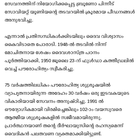
സേവനത്തിന് നിയോഗിക്കപ്പെട്ട ബ്രൂണോ പിന്നീട്
സോവിയറ്റ് യൂണിയന്റെ തടവറയിൽ ക്രൂരമായ പീഡനങ്ങൾ
അനുഭവിച്ചു.
എന്നാൽ പ്രതിസന്ധികൾക്കിടയിലും ദൈവ വിശ്വാസം
കൈവിടാതെ പോരാടി. 1948-ൽ തടവിൽ നിന്ന്
മോചിതനായ ശേഷം ദൈവശാസ്ത്ര പഠനം
പൂർത്തിയാക്കി, 1950 ജൂലൈ 23-ന് ഫുൾഡാ കത്തീഡ്രലിൽ
വെച്ച് പൗരോഹിത്യം സ്വീകരിച്ചു.
75 വർഷത്തിലധികം പൗരോഹിത്യ ശുശ്രൂഷയിൽ
വ്യാപൃതനായിരുന്ന അദേഹം 30 വർഷം ഒരു ഇടവകയുടെ
വികാരിയായി സേവനം അനുഷ്ഠിച്ചു. 1991 ൽ
ഔദ്യോഗികമായി വിരമിച്ചെങ്കിലും 102-ാം വയസുവരെ
ആത്മീയ ശുശ്രൂഷകളിൽ സജീവമായിരുന്നു.
പ്രാർത്ഥനയാണ് തന്റെ ദീർഘായുസിന്റെ രഹസ്യമെന്ന്
വൈദികൻ പലതവണ വ്യക്തമാക്കിയിട്ടുണ്ട്.