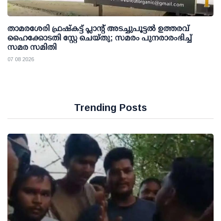
താമരശേരി ഫ്രഷ്കട്ട് പ്ലാന്റ് അടച്ചുപൂട്ടൽ ഉത്തരവ്
ഹൈക്കോടതി സ്റ്റേ ചെയ്തു; സമരം പുനരാരംഭിച്ച്
സമര സമിതി
07 08 2026
Trending Posts