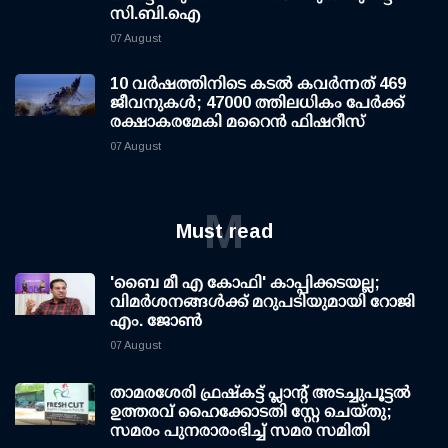
സി.ബി.ഐ
07 August
10 വര്‍ഷത്തിനിടെ കടല്‍ കവര്‍ന്നത് 469
ജീവനുകള്‍; 47000 ത്തിലധികം പേര്‍ക്ക്
രക്ഷാകരമേകി മറൈന്‍ ഫിഷറീസ്
07 August
M
Must read
'ബൈ മീ എ കോഫി' കാപ്പിക്കടയല്ല;
വിമര്‍ശനങ്ങള്‍ക്ക് മറുപടിയുമായി റോജി
എം. ജോണ്‍
07 August
താമരശേരി ഫ്രഷ്കട്ട് പ്ലാന്റ് അടച്ചുപൂട്ടൽ
ഉത്തരവ് ഹൈക്കോടതി സ്റ്റേ ചെയ്തു;
സമരം പുനരാരംഭിച്ച് സമര സമിതി