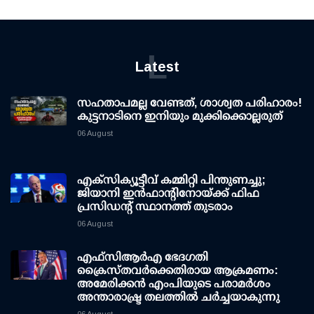
L
Latest
സഹതാപമല്ല വേണ്ടത്, ശാശ്വത പരിഹാരം!
കുട്ടനാടിനെ ഇനിയും മുക്കിക്കൊല്ലരുത്
06 August
എക്സിക്യൂട്ടീവ് കമ്മിറ്റി പിന്തുണച്ചു;
ജിയാനി ഇന്‍ഫാന്റിനോയ്ക്ക് ഫിഫ
പ്രസിഡന്റ് സ്ഥാനത്ത് തുടരാം
06 August
എഫ്‌സി‌ആര്‍‌എ ഭേദഗതി
ക്രൈസ്തവർക്കെതിരായ ആക്രമണം:
അമേരിക്കൻ എംപിയുടെ പരാമർശം
അന്താരാഷ്ട്ര തലത്തിൽ ചർച്ചയാകുന്നു
06 August