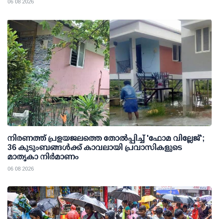
06 08 2026
നിരണത്ത് പ്രളയജലത്തെ തോല്‍പ്പിച്ച് 'ഫോമ വില്ലേജ്';
36 കുടുംബങ്ങള്‍ക്ക് കാവലായി പ്രവാസികളുടെ
മാതൃകാ നിര്‍മാണം
06 08 2026