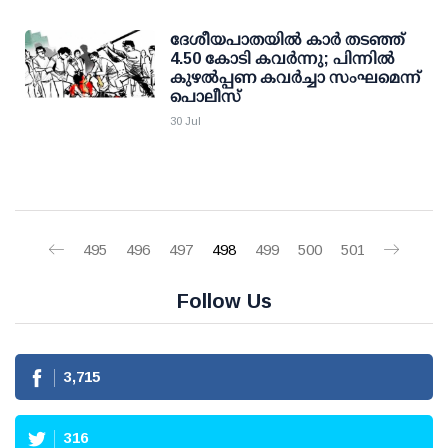
ദേശീയപാതയിൽ കാർ തടഞ്ഞ്
4.50 കോടി കവർന്നു; പിന്നിൽ
കുഴൽപ്പണ കവർച്ചാ സംഘമെന്ന്
പൊലീസ്
30 Jul
495
496
497
498
499
500
501
Follow Us
3,715
316