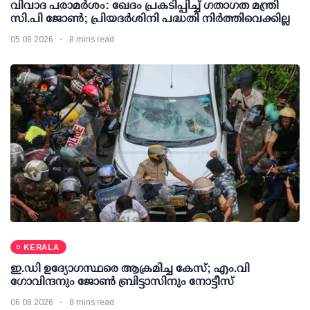
വിവാദ പരാമര്‍ശം: ഖേദം പ്രകടിപ്പിച്ച് ഗതാഗത മന്ത്രി
സി.പി ജോണ്‍; പ്രിയദര്‍ശിനി പദ്ധതി നിര്‍ത്തിവെക്കില്ല
05 08 2026
8 mins read
KERALA
ഇ.ഡി ഉദ്യോഗസ്ഥരെ ആക്രമിച്ച കേസ്; എം.വി
ഗോവിന്ദനും ജോണ്‍ ബ്രിട്ടാസിനും നോട്ടീസ്
06 08 2026
8 mins read