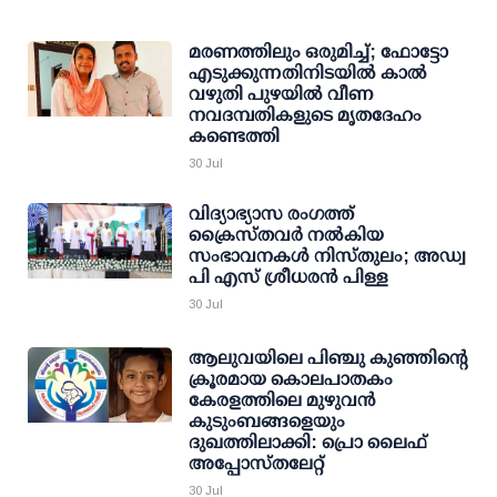
മരണത്തിലും ഒരുമിച്ച്; ഫോട്ടോ
എടുക്കുന്നതിനിടയിൽ കാൽ
വഴുതി പുഴയിൽ വീണ
നവദമ്പതികളുടെ മൃതദേഹം
കണ്ടെത്തി
30 Jul
വിദ്യാഭ്യാസ രംഗത്ത്
ക്രൈസ്തവർ നൽകിയ
സംഭാവനകൾ നിസ്തുലം; അഡ്വ
പി എസ് ശ്രീധരൻ പിള്ള
30 Jul
ആലുവയിലെ പിഞ്ചു കുഞ്ഞിന്റെ
ക്രൂരമായ കൊലപാതകം
കേരളത്തിലെ മുഴുവൻ
കുടുംബങ്ങളെയും
ദുഖത്തിലാക്കി: പ്രൊ ലൈഫ്
അപ്പോസ്തലേറ്റ്
30 Jul