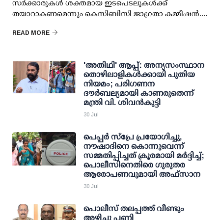
സര്‍ക്കാരുകള്‍ ശക്തമായ ഇടപെടലുകള്‍ക്ക്
തയാറാകണമെന്നും കെസിബിസി ജാഗ്രതാ കമ്മീഷന്‍....
READ MORE
'അതിഥി' ആപ്പ്: അന്യസംസ്ഥാന
തൊഴിലാളികള്‍ക്കായി പുതിയ
നിയമം; പരിഗണന
ദൗര്‍ബല്യമായി കാണരുതെന്ന്
മന്ത്രി വി. ശിവന്‍കുട്ടി
30 Jul
പെപ്പര്‍ സ്പ്രേ പ്രയോഗിച്ചു,
നൗഷാദിനെ കൊന്നുവെന്ന്
സമ്മതിപ്പിച്ചത് ക്രൂരമായി മര്‍ദ്ദിച്ച്;
പൊലീസിനെതിരെ ഗുരുതര
ആരോപണവുമായി അഫ്‌സാന
30 Jul
പൊലീസ് തലപ്പത്ത് വീണ്ടും
അഴിച്ചു പണി