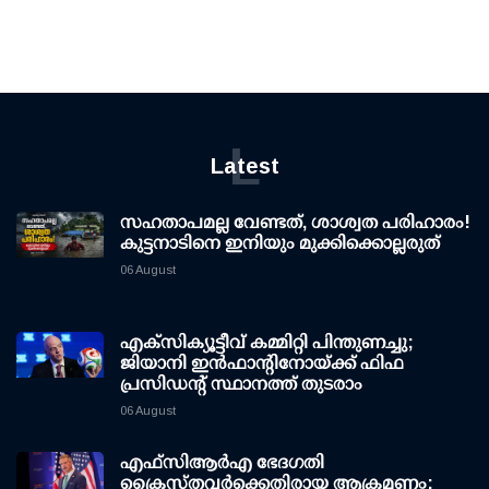
L
Latest
സഹതാപമല്ല വേണ്ടത്, ശാശ്വത പരിഹാരം!
കുട്ടനാടിനെ ഇനിയും മുക്കിക്കൊല്ലരുത്
06 August
എക്സിക്യൂട്ടീവ് കമ്മിറ്റി പിന്തുണച്ചു;
ജിയാനി ഇന്‍ഫാന്റിനോയ്ക്ക് ഫിഫ
പ്രസിഡന്റ് സ്ഥാനത്ത് തുടരാം
06 August
എഫ്‌സി‌ആര്‍‌എ ഭേദഗതി
ക്രൈസ്തവർക്കെതിരായ ആക്രമണം: