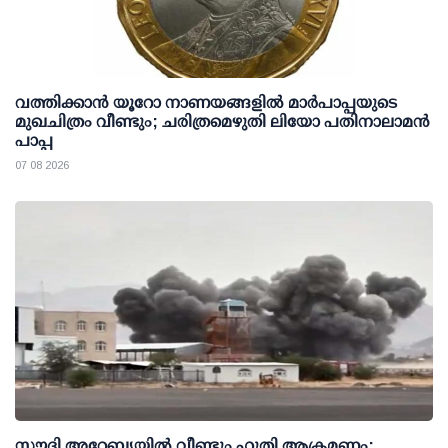
വത്തിക്കാൻ യൂറോ നാണയങ്ങളിൽ മാർപാപ്പയുടെ
മുഖചിത്രം വീണ്ടും; ചരിത്രമെഴുതി ലിയോ പതിനാലാമൻ
പാപ്പ
07 08 2026
സൗദി അറേബ്യയില്‍ വീണ്ടും ഹൂതി ആക്രമണം;