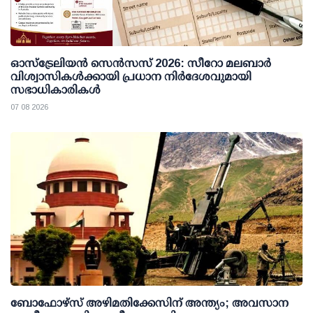
ഓസ്ട്രേലിയൻ സെൻസസ് 2026: സീറോ മലബാർ
വിശ്വാസികൾക്കായി പ്രധാന നിർദേശവുമായി
സഭാധികാരികൾ
07 08 2026
ബോഫോഴ്സ് അഴിമതിക്കേസിന് അന്ത്യം; അവസാന