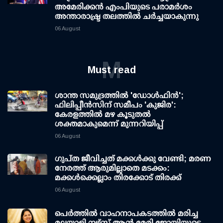
അമേരിക്കൻ എംപിയുടെ പരാമർശം
അന്താരാഷ്ട്ര തലത്തിൽ ചർച്ചയാകുന്നു
06 August
M
Must read
ശാന്ത സമുദ്രത്തില്‍ 'ഡോള്‍ഫിന്‍';
ഫിലിപ്പീന്‍സിന് സമീപം 'കുജിര':
കേരളത്തില്‍ മഴ കൂടുതല്‍
ശക്തമാകുമെന്ന് മുന്നറിയിപ്പ്
06 August
ഗുപ്ത ജീവിച്ചത് മക്കള്‍ക്കു വേണ്ടി; മരണ
നേരത്ത് ആരുമില്ലാതെ മടക്കം:
മക്കള്‍ക്കെല്ലാം തിരക്കോട് തിരക്ക്
06 August
പെർത്തിൽ വാഹനാപകടത്തിൽ മരിച്ച
മലയാളി നഴ്സ് ആൻ മേരി ജോയിയുടെ