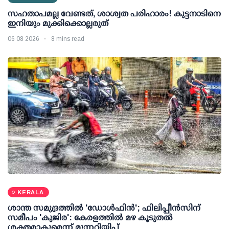
സഹതാപമല്ല വേണ്ടത്, ശാശ്വത പരിഹാരം! കുട്ടനാടിനെ
ഇനിയും മുക്കിക്കൊല്ലരുത്
06 08 2026
8 mins read
KERALA
ശാന്ത സമുദ്രത്തില്‍ 'ഡോള്‍ഫിന്‍'; ഫിലിപ്പീന്‍സിന്
സമീപം 'കുജിര': കേരളത്തില്‍ മഴ കൂടുതല്‍
ശക്തമാകുമെന്ന് മുന്നറിയിപ്പ്