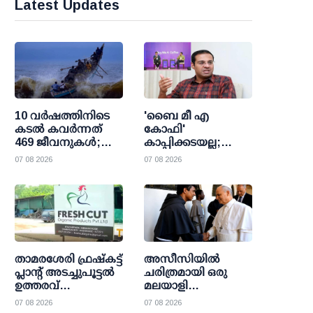
Latest Updates
10 വര്‍ഷത്തിനിടെ
'ബൈ മീ എ
കടല്‍ കവര്‍ന്നത്
കോഫി'
469 ജീവനുകള്‍;
കാപ്പിക്കടയല്ല;
47000 ത്തിലധികം
വിമര്‍ശനങ്ങള്‍ക്ക്
07 08 2026
07 08 2026
പേര്‍ക്ക്
മറുപടിയുമായി
രക്ഷാകരമേകി
റോജി എം. ജോണ്‍
മറൈന്‍ ഫിഷറീസ്
താമരശേരി ഫ്രഷ്കട്ട്
അസീസിയിൽ
പ്ലാന്റ് അടച്ചുപൂട്ടൽ
ചരിത്രമായി ഒരു
ഉത്തരവ്
മലയാളി
ഹൈക്കോടതി സ്റ്റേ
സമർപ്പണം;
07 08 2026
07 08 2026
ചെയ്തു; സമരം
വിശുദ്ധ