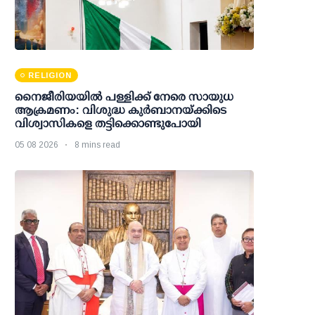
RELIGION
നൈജീരിയയിൽ പള്ളിക്ക് നേരെ സായുധ
ആക്രമണം: വിശുദ്ധ കുർബാനയ്ക്കിടെ
വിശ്വാസികളെ തട്ടിക്കൊണ്ടുപോയി
05 08 2026
8 mins read