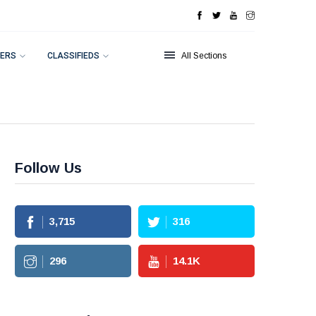
ERS
CLASSIFIEDS
All Sections
Follow Us
3,715
316
296
14.1
K