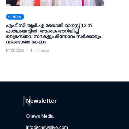
INDIA
എഫ്.സി.ആര്‍.എ ഭേദഗതി ഓഗസ്റ്റ് 12 ന്
പാര്‍ലമെന്റില്‍: ആശങ്ക അറിയിച്ച്
ക്രൈസ്തവ സഭകളും മിസോറം സര്‍ക്കാരും;
വഴങ്ങാതെ കേന്ദ്രം
07 08 2026
8 mins read
N
Newsletter
Cnews Media
info@cnewslive.com