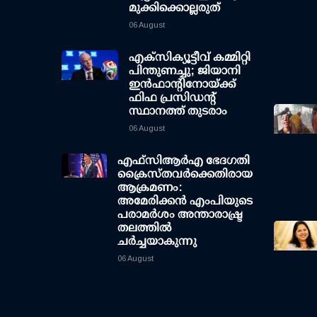
മുക്കിക്കൊല്ലരുത്
06 August
എക്സിക്യൂട്ടീവ് കമ്മിറ്റി
പിന്തുണച്ചു; ജിയാനി
ഇന്‍ഫാന്റിനോയ്ക്ക്
ഫിഫ പ്രസിഡന്റ്
സ്ഥാനത്ത് തുടരാം
06 August
എഫ്‌സി‌ആര്‍‌എ ഭേദഗതി
ക്രൈസ്തവർക്കെതിരായ
ആക്രമണം:
അമേരിക്കൻ എംപിയുടെ
പരാമർശം അന്താരാഷ്ട്ര
തലത്തിൽ
ചർച്ചയാകുന്നു
06 August