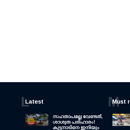
L
M
Latest
Must 
സഹതാപമല്ല വേണ്ടത്,
ശാശ്വത പരിഹാരം!
കുട്ടനാടിനെ ഇനിയും