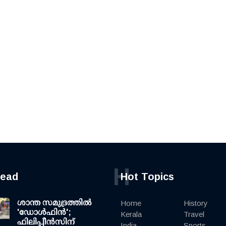
H
read
Hot Topics
ശാന്ത സമുദ്രത്തില്‍
Home
History
'ഡോള്‍ഫിന്‍';
Kerala
Travel
ഫിലിപ്പീന്‍സിന്
India
Sports