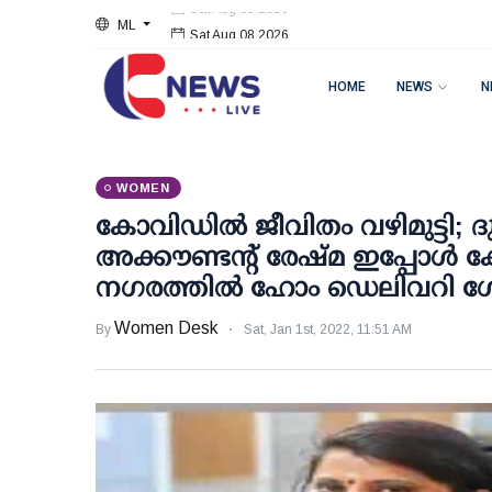
ML
Sat Aug 08 2026
HOME
NEWS
N
WOMEN
കോവിഡില്‍ ജീവിതം വഴിമുട്ടി;
അക്കൗണ്ടന്റ് രേഷ്മ ഇപ്പോള്‍ 
നഗരത്തില്‍ ഹോം ഡെലിവറി ഗേ
Women Desk
By
Sat, Jan 1st, 2022, 11:51 AM