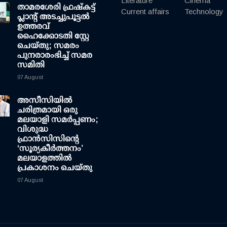
Literature
Cinema
താമരശേരി ഫ്രഷ്കട്ട്
Current affairs
Technology
പ്ലാന്റ് അടച്ചുപൂട്ടൽ
ഉത്തരവ്
ഹൈക്കോടതി സ്റ്റേ
ചെയ്തു; സമരം
പുനരാരംഭിച്ച് സമര
സമിതി
07 August
അസീസിയിൽ
ചരിത്രമായി ഒരു
മലയാളി സമർപ്പണം;
വിശുദ്ധ
ഫ്രാൻസിസിന്റെ
‘സൂര്യകീർത്തനം’
മലയാളത്തിൽ
പ്രകാശനം ചെയ്തു
07 August