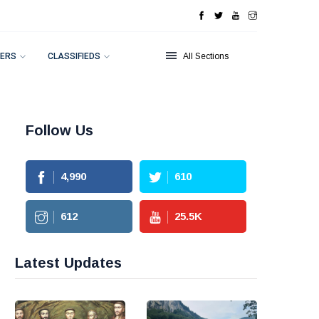
ERS
CLASSIFIEDS
All Sections
Follow Us
4,990
610
612
25.5
K
Latest Updates