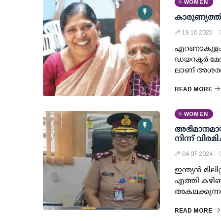
WOMEN
കാരുണ്യത്ത
19 10 2025
എറണാകുളം കൂ
ഡയറക്ടര്‍ മേ
ലാണ് അശരണ
READ MORE
WOMEN
അഭിമാനമായി 
നിന്ന് വിരമിച
04 07 2024
ഇന്ത്യന്‍ മില
എത്തി കഴിഞ്ഞ
അകലക്കുന്ന
READ MORE