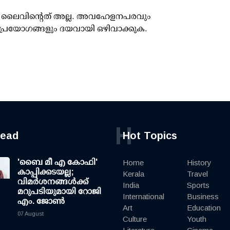
ൂസ് ലൈവിന്റെത് അല്ല. അവഹേളനപരവും
പ്രയോഗങ്ങളും ദയവായി ഒഴിവാക്കുക.
H
read
Hot Topics
'ബൈ മീ എ കോഫി'
Home
History
കാപ്പിക്കടയല്ല;
Kerala
Travel
വിമര്‍ശനങ്ങള്‍ക്ക്
India
Sports
മറുപടിയുമായി റോജി
International
Business
എം. ജോണ്‍
Art
Education
07 August
Culture
Youth