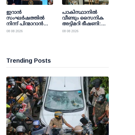
ഇറാന്‍
പാകിസ്ഥാനില്‍
സംഘര്‍ഷത്തില്‍
വീണ്ടും സൈനിക
നിന്ന് പിന്മാറാന്‍
അട്ടിമറി ഭീഷണി:
യു.എസ് നീക്കം;
അസിം മുനീറിന്റെ
08 08 2026
08 08 2026
തന്ത്രപരമായ വഴി
നീക്കങ്ങള്‍
തേടി ട്രംപ്
ഉറ്റുനോക്കി
ഭരണകൂടം
ലോകരാഷ്ട്രങ്ങള്‍
Trending Posts