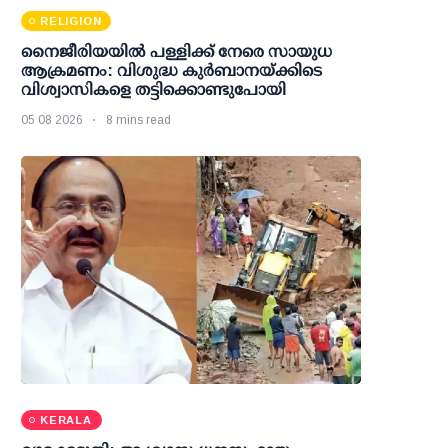
RELIGION
നൈജീരിയയിൽ പള്ളിക്ക് നേരെ സായുധ
ആക്രമണം: വിശുദ്ധ കുർബാനയ്ക്കിടെ
വിശ്വാസികളെ തട്ടിക്കൊണ്ടുപോയി
05 08 2026
8 mins read
KERALA