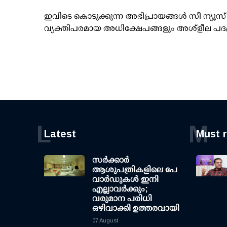
ഇവിടെ കൊടുക്കുന്ന അഭിപ്രായങ്ങള്‍ സീ ന്യ
വ്യക്തിപരമായ അധിക്ഷേപങ്ങളും അശ്‌ളീല പദ
L
M
Latest
Must 
സര്‍ക്കാര്‍
ആശുപത്രികളിലെ പേ
വാര്‍ഡുകള്‍ ഇനി
എല്ലാവര്‍ക്കും;
വരുമാന പരിധി
ഒഴിവാക്കി ഉത്തരവായി
07 August