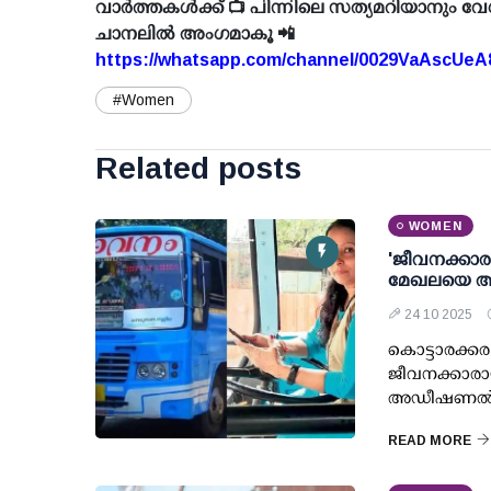
വാർത്തകൾക്ക് 📺 പിന്നിലെ സത്യമറിയാനും വേ
ചാനലിൽ അംഗമാകൂ 📲
https://whatsapp.com/channel/0029VaAscUe
#Women
Related posts
WOMEN
'ജീവനക്കാര
മേഖലയെ അച്ച
24 10 2025
കൊട്ടാരക്കര
ജീവനക്കാരായ
അഡീഷണല്‍ 
READ MORE