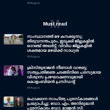
08 August
M
Must read
സംസ്ഥാനത്ത് മഴ കനക്കുന്നു;
തിരുവനന്തപുരം, ഇടുക്കി ജില്ലകളിൽ
ഓറഞ്ച് അലർട്ട്; വിവിധ ജില്ലകളിൽ
ശക്തമായ മഴയ്ക്ക് സാധ്യത
08 August
ക്രിസ്തുരാജൻ നീണാൾ വാഴട്ടെ;
സത്യപ്രതിജ്ഞ ചടങ്ങിനിടെ പരസ്യമായ
വിശ്വാസ പ്രഘോഷണവുമായി
കൊളംബിയൻ പ്രസിഡന്റ്
08 August
ഫൊക്കാന സാഹിത്യ പുരസ്‌കാരങ്ങള്‍
പ്രഖ്യാപിച്ചു: ഡോ. എം. അനിരുദ്ധന്‍
പുരസ്‌കാരം ഡോ. മാമ്മന്‍ സി.