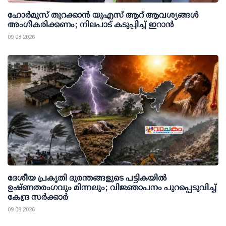
ഹോർമുസ് തുറക്കാൻ യുഎസ് ആറ് ആവശ്യങ്ങൾ
അംഗീകരിക്കണം; നിലപാട് കടുപ്പിച്ച് ഇറാൻ
09 08 2026
ദേശീയ പ്രകൃതി ദുരന്തങ്ങളുടെ പട്ടികയില്‍
ഉഷ്ണതരംഗവും മിന്നലും; വിജ്ഞാപനം പുറപ്പെടുവിച്ച്
കേന്ദ്ര സര്‍ക്കാര്‍
09 08 2026