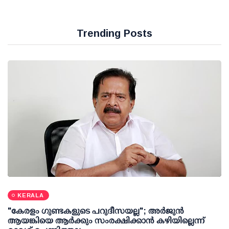
Trending Posts
KERALA
"കേരളം ഗുണ്ടകളുടെ പറുദീസയല്ല"; അർജുൻ
ആയങ്കിയെ ആർക്കും സംരക്ഷിക്കാൻ കഴിയില്ലെന്ന്