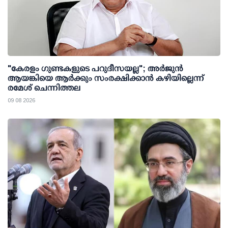
"കേരളം ഗുണ്ടകളുടെ പറുദീസയല്ല"; അർജുൻ
ആയങ്കിയെ ആർക്കും സംരക്ഷിക്കാൻ കഴിയില്ലെന്ന്
രമേശ് ചെന്നിത്തല
09 08 2026