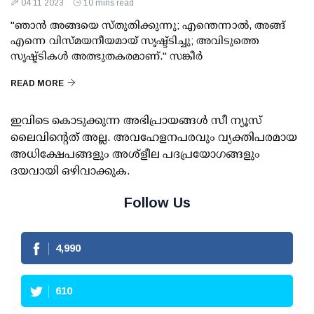
04 11 2023
10 mins read
"ഞാൻ അങ്ങയെ സ്തുതിക്കുന്നു; എന്തെന്നാൽ, അങ്ങ്
എന്നെ വിസ്മയനീയമായ് സൃഷ്ട്ടിച്ചു; അവിടുത്തെ
സൃഷ്ട്ടികൾ അത്ഭുതകരമാണ്." സങ്കീർ
READ MORE
ഇവിടെ കൊടുക്കുന്ന അഭിപ്രായങ്ങള്‍ സീ ന്യൂസ്
ലൈവിന്റെത് അല്ല. അവഹേളനപരവും വ്യക്തിപരമായ
അധിക്ഷേപങ്ങളും അശ്‌ളീല പദപ്രയോഗങ്ങളും
ദയവായി ഒഴിവാക്കുക.
Follow Us
4,990
610