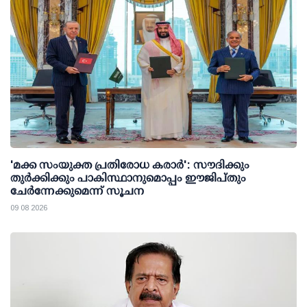
'മക്ക സംയുക്ത പ്രതിരോധ കരാര്‍': സൗദിക്കും
തുര്‍ക്കിക്കും പാകിസ്ഥാനുമൊപ്പം ഈജിപ്തും
ചേര്‍ന്നേക്കുമെന്ന് സൂചന
09 08 2026