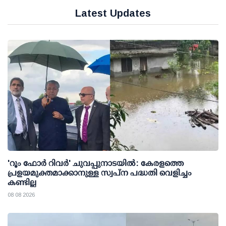
Latest Updates
'റൂം ഫോര്‍ റിവര്‍' ചുവപ്പുനാടയില്‍: കേരളത്തെ
പ്രളയമുക്തമാക്കാനുള്ള സ്വപ്ന പദ്ധതി വെളിച്ചം
കണ്ടില്ല
08 08 2026