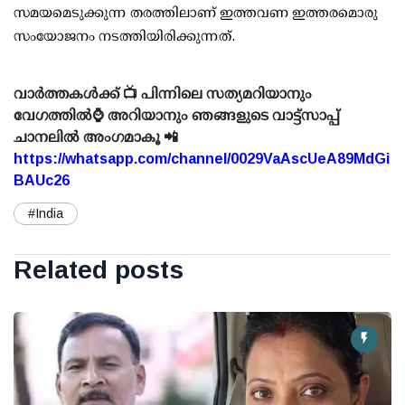
സമയമെടുക്കുന്ന തരത്തിലാണ് ഇത്തവണ ഇത്തരമൊരു
സംയോജനം നടത്തിയിരിക്കുന്നത്.
വാർത്തകൾക്ക് 📺 പിന്നിലെ സത്യമറിയാനും
വേഗത്തിൽ⌚ അറിയാനും ഞങ്ങളുടെ വാട്ട്സാപ്പ്
ചാനലിൽ അംഗമാകൂ 📲
https://whatsapp.com/channel/0029VaAscUeA89MdGi
BAUc26
#India
Related posts