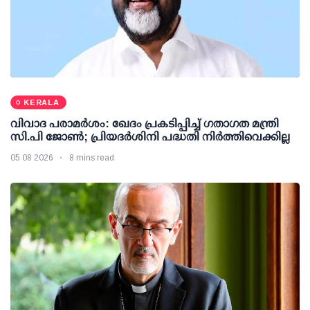
KERALA
വിവാദ പരാമര്‍ശം: ഖേദം പ്രകടിപ്പിച്ച് ഗതാഗത മന്ത്രി
സി.പി ജോണ്‍; പ്രിയദര്‍ശിനി പദ്ധതി നിര്‍ത്തിവെക്കില്ല
05 08 2026
8 mins read