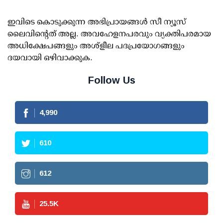
ഇവിടെ കൊടുക്കുന്ന അഭിപ്രായങ്ങള്‍ സീ ന്യൂസ്
ലൈവിന്റെത് അല്ല. അവഹേളനപരവും വ്യക്തിപരമായ
അധിക്ഷേപങ്ങളും അശ്‌ളീല പദപ്രയോഗങ്ങളും
ദയവായി ഒഴിവാക്കുക.
Follow Us
4,990
610
612
25.5
K