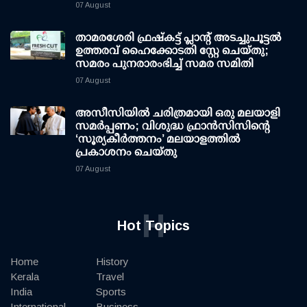
07 August
താമരശേരി ഫ്രഷ്കട്ട് പ്ലാന്റ് അടച്ചുപൂട്ടൽ
ഉത്തരവ് ഹൈക്കോടതി സ്റ്റേ ചെയ്തു;
സമരം പുനരാരംഭിച്ച് സമര സമിതി
07 August
അസീസിയിൽ ചരിത്രമായി ഒരു മലയാളി
സമർപ്പണം; വിശുദ്ധ ഫ്രാൻസിസിന്റെ
‘സൂര്യകീർത്തനം’ മലയാളത്തിൽ
പ്രകാശനം ചെയ്തു
07 August
H
Hot Topics
Home
History
Kerala
Travel
India
Sports
International
Business