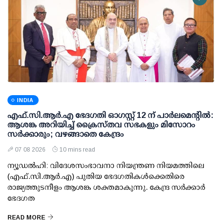
INDIA
എഫ്.സി.ആര്‍.എ ഭേദഗതി ഓഗസ്റ്റ് 12 ന് പാര്‍ലമെന്റില്‍:
ആശങ്ക അറിയിച്ച് ക്രൈസ്തവ സഭകളും മിസോറം
സര്‍ക്കാരും; വഴങ്ങാതെ കേന്ദ്രം
07 08 2026
10 mins read
ന്യൂഡല്‍ഹി: വിദേശസംഭാവനാ നിയന്ത്രണ നിയമത്തിലെ
(എഫ്.സി.ആര്‍.എ) പുതിയ ഭേദഗതികള്‍ക്കെതിരെ
രാജ്യത്തുടനീളം ആശങ്ക ശക്തമാകുന്നു. കേന്ദ്ര സര്‍ക്കാര്‍
ഭേദഗത
READ MORE