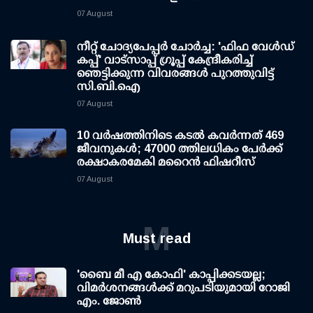
07 August
നീറ്റ് ചോദ്യപേപ്പര്‍ ചോര്‍ച്ച: 'ഫിഫ വേള്‍ഡ്
കപ്പ്' വാട്സാപ്പ് ഗ്രൂപ്പ് കേന്ദ്രീകരിച്ച്
ഞെട്ടിക്കുന്ന വിവരങ്ങള്‍ പുറത്തുവിട്ട്
സി.ബി.ഐ
07 August
10 വര്‍ഷത്തിനിടെ കടല്‍ കവര്‍ന്നത് 469
ജീവനുകള്‍; 47000 ത്തിലധികം പേര്‍ക്ക്
രക്ഷാകരമേകി മറൈന്‍ ഫിഷറീസ്
07 August
M
Must read
'ബൈ മീ എ കോഫി' കാപ്പിക്കടയല്ല;
വിമര്‍ശനങ്ങള്‍ക്ക് മറുപടിയുമായി റോജി
എം. ജോണ്‍