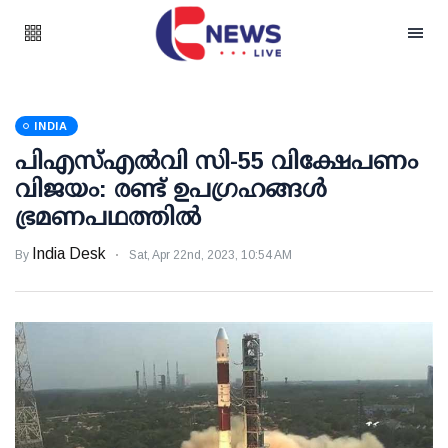
INDIA
പിഎസ്എല്‍വി സി-55 വിക്ഷേപണം
വിജയം: രണ്ട് ഉപഗ്രഹങ്ങള്‍
ഭ്രമണപഥത്തില്‍
India Desk
By
Sat, Apr 22nd, 2023, 10:54 AM