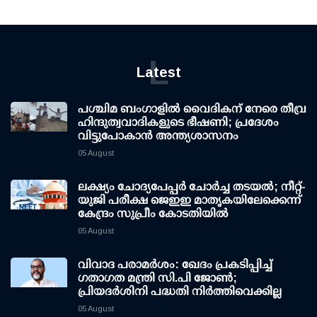
L
Latest
പശ്ചിമ ബംഗാളിൽ വൈദികന് നേരെ തീവ്ര
ഹിന്ദുത്വവാദികളുടെ ഭീഷണി; പ്രദേശം
വിട്ടുപോകാൻ അന്ത്യശാസനം
05 August
ലക്ഷ്യം ചോദ്യപേപ്പര്‍ ചോര്‍ച്ച തടയല്‍; നീറ്റ്-
യുജി പരീക്ഷ ജെഇഇ മാതൃകയിലേക്കെന്ന്
കേന്ദ്രം സുപ്രീം കോടതിയില്‍
05 August
വിവാദ പരാമര്‍ശം: ഖേദം പ്രകടിപ്പിച്ച്
ഗതാഗത മന്ത്രി സി.പി ജോണ്‍;
പ്രിയദര്‍ശിനി പദ്ധതി നിര്‍ത്തിവെക്കില്ല
05 August