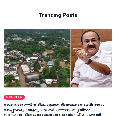
Trending Posts
KERALA
സംസ്ഥാനത്ത് സ്ഥിരം ദുരന്തനിവാരണ സംവിധാനം
നടപ്പാക്കും; ആദ്യ പദ്ധതി പത്തനംതിട്ടയില്‍:
പ്രളയബാധിത പ്രദേശങ്ങള്‍ സന്ദര്‍ശിച്ച് മുഖ്യമന്ത്രി