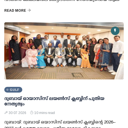
READ MORE
GULF
ദുബായ് ഓയാസിസ് ലയൺസ് ക്ലബ്ബിന് പുതിയ
നേതൃത്വം
30 07 2026
10 mins read
ദുബായ്: ദുബായ് ഒയാസിസ് ലയൺസ് ക്ലബ്ബിന്റെ 2026–