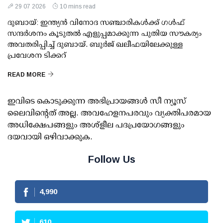
29 07 2026
10 mins read
ദുബായ്: ഇന്ത്യൻ വിനോദ സഞ്ചാരികൾക്ക് ഗൾഫ്
സന്ദർശനം കൂടുതൽ എളുപ്പമാക്കുന്ന പുതിയ സൗകര്യം
അവതരിപ്പിച്ച് ദുബായ്. ബുർജ് ഖലീഫയിലേക്കുള്ള
പ്രവേശന ടിക്കറ്
READ MORE
ഇവിടെ കൊടുക്കുന്ന അഭിപ്രായങ്ങള്‍ സീ ന്യൂസ്
ലൈവിന്റെത് അല്ല. അവഹേളനപരവും വ്യക്തിപരമായ
അധിക്ഷേപങ്ങളും അശ്‌ളീല പദപ്രയോഗങ്ങളും
ദയവായി ഒഴിവാക്കുക.
Follow Us
4,990
610