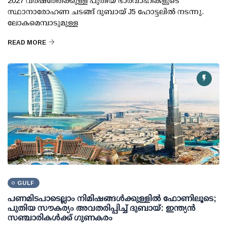
2027 വർഷത്തേക്കുള്ള പുതിയ ഭാരവാഹികളുടെ
സ്ഥാനാരോഹണ ചടങ്ങ് ദുബായ് J5 ഹോട്ടലിൽ നടന്നു.
ലോകമെമ്പാടുമുള്ള
READ MORE
GULF
പണമിടപാടെല്ലാം നിമിഷങ്ങൾക്കുള്ളിൽ ഫോണിലൂടെ;
പുതിയ സൗകര്യം അവതരിപ്പിച്ച് ദുബായ്: ഇന്ത്യൻ
സഞ്ചാരികൾക്ക് ഗുണകരം