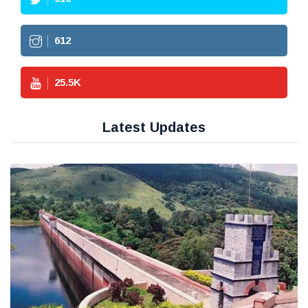
612
25.5
K
Latest Updates