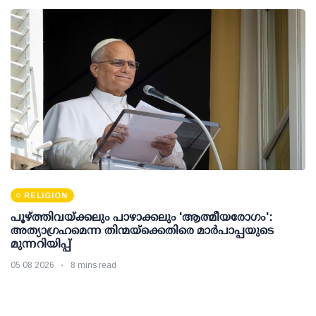
RELIGION
പൂഴ്ത്തിവയ്ക്കലും പാഴാക്കലും 'ആത്മീയരോഗം':
അത്യാഗ്രഹമെന്ന തിന്മയ്ക്കെതിരെ മാർപാപ്പയുടെ
മുന്നറിയിപ്പ്
05 08 2026
8 mins read