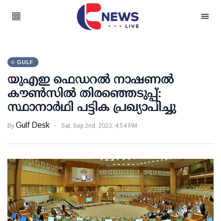
GULF
യുഎഇ ഫെഡറല്‍ നാഷണല്‍
കൗൺസില്‍ തിരഞ്ഞെടുപ്പ്:
സ്ഥാനാര്‍ഥി പട്ടിക പ്രഖ്യാപിച്ചു
Gulf Desk
By
Sat, Sep 2nd, 2023, 4:54 PM