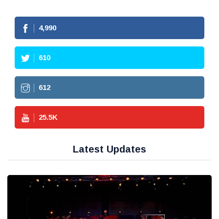
4,990
610
612
25.5
K
Latest Updates