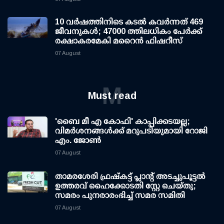
10 വര്‍ഷത്തിനിടെ കടല്‍ കവര്‍ന്നത് 469
ജീവനുകള്‍; 47000 ത്തിലധികം പേര്‍ക്ക്
രക്ഷാകരമേകി മറൈന്‍ ഫിഷറീസ്
07 August
M
Must read
'ബൈ മീ എ കോഫി' കാപ്പിക്കടയല്ല;
വിമര്‍ശനങ്ങള്‍ക്ക് മറുപടിയുമായി റോജി
എം. ജോണ്‍
07 August
താമരശേരി ഫ്രഷ്കട്ട് പ്ലാന്റ് അടച്ചുപൂട്ടൽ
ഉത്തരവ് ഹൈക്കോടതി സ്റ്റേ ചെയ്തു;
സമരം പുനരാരംഭിച്ച് സമര സമിതി
07 August