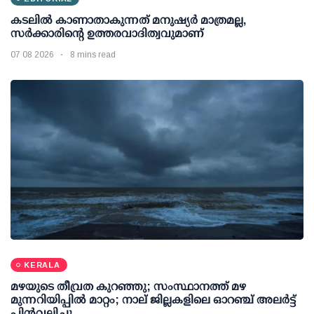
കടലിൽ കാണാതാകുന്നത് മനുഷ്യർ മാത്രമല്ല,
സർക്കാരിന്റെ ഉത്തരവാദിത്വവുമാണ്
07 08 2026
8 mins read
KERALA
മഴയുടെ തീവ്രത കുറഞ്ഞു; സംസ്ഥാനത്ത് മഴ
മുന്നറിയിപ്പിൽ മാറ്റം; നാല് ജില്ലകളിലെ ഓറഞ്ച് അലർട്ട്
പിൻവലിച്ചു