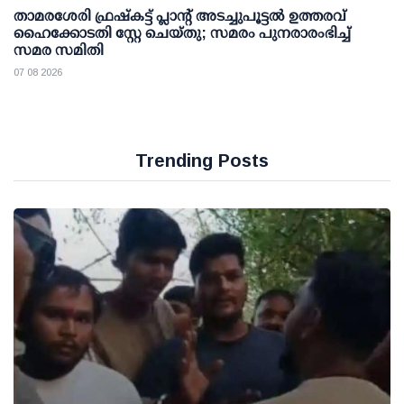
താമരശേരി ഫ്രഷ്കട്ട് പ്ലാന്റ് അടച്ചുപൂട്ടൽ ഉത്തരവ്
ഹൈക്കോടതി സ്റ്റേ ചെയ്തു; സമരം പുനരാരംഭിച്ച്
സമര സമിതി
07 08 2026
Trending Posts