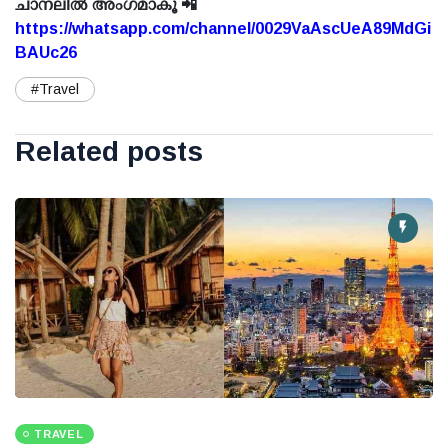
ചാനലിൽ അംഗമാകൂ 📲
https://whatsapp.com/channel/0029VaAscUeA89MdGi
BAUc26
#Travel
Related posts
TRAVEL