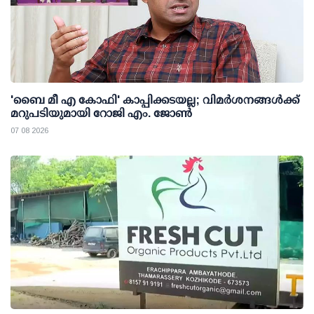
'ബൈ മീ എ കോഫി' കാപ്പിക്കടയല്ല; വിമര്‍ശനങ്ങള്‍ക്ക്
മറുപടിയുമായി റോജി എം. ജോണ്‍
07 08 2026