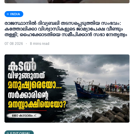
INDIA
രാജസ്ഥാനിൽ ദിവ്യബലി തടസപ്പെടുത്തിയ സംഭവം:
കത്തോലിക്കാ വിശ്വാസികളുടെ ജാമ്യാപേക്ഷ വീണ്ടും
തള്ളി; ഹൈക്കോടതിയെ സമീപിക്കാൻ സഭാ നേതൃത്വം
07 08 2026
8 mins read
EDITORIAL