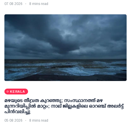
07 08 2026
8 mins read
KERALA
മഴയുടെ തീവ്രത കുറഞ്ഞു; സംസ്ഥാനത്ത് മഴ
മുന്നറിയിപ്പിൽ മാറ്റം; നാല് ജില്ലകളിലെ ഓറഞ്ച് അലർട്ട്
പിൻവലിച്ചു
05 08 2026
8 mins read