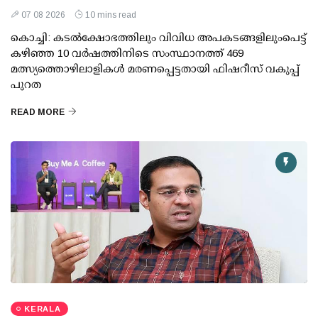
07 08 2026
10 mins read
കൊച്ചി: കടല്‍ക്ഷോഭത്തിലും വിവിധ അപകടങ്ങളിലുംപെട്ട്
കഴിഞ്ഞ 10 വര്‍ഷത്തിനിടെ സംസ്ഥാനത്ത് 469
മത്സ്യത്തൊഴിലാളികള്‍ മരണപ്പെട്ടതായി ഫിഷറീസ് വകുപ്പ്
പുറത
READ MORE
KERALA