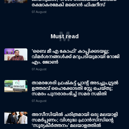
രക്ഷാകരമേകി മറൈന്‍ ഫിഷറീസ്
07 August
M
Must read
'ബൈ മീ എ കോഫി' കാപ്പിക്കടയല്ല;
വിമര്‍ശനങ്ങള്‍ക്ക് മറുപടിയുമായി റോജി
എം. ജോണ്‍
07 August
താമരശേരി ഫ്രഷ്കട്ട് പ്ലാന്റ് അടച്ചുപൂട്ടൽ
ഉത്തരവ് ഹൈക്കോടതി സ്റ്റേ ചെയ്തു;
സമരം പുനരാരംഭിച്ച് സമര സമിതി
07 August
അസീസിയിൽ ചരിത്രമായി ഒരു മലയാളി
സമർപ്പണം; വിശുദ്ധ ഫ്രാൻസിസിന്റെ
‘സൂര്യകീർത്തനം’ മലയാളത്തിൽ