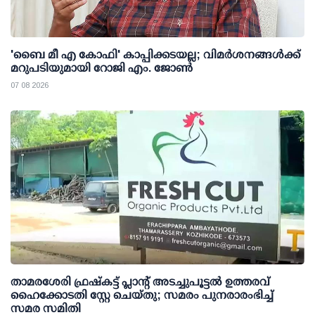
'ബൈ മീ എ കോഫി' കാപ്പിക്കടയല്ല; വിമര്‍ശനങ്ങള്‍ക്ക്
മറുപടിയുമായി റോജി എം. ജോണ്‍
07 08 2026
താമരശേരി ഫ്രഷ്കട്ട് പ്ലാന്റ് അടച്ചുപൂട്ടൽ ഉത്തരവ്
ഹൈക്കോടതി സ്റ്റേ ചെയ്തു; സമരം പുനരാരംഭിച്ച്
സമര സമിതി