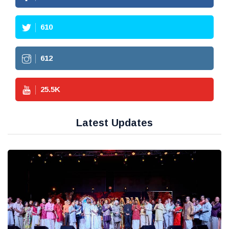
610
612
25.5
K
Latest Updates