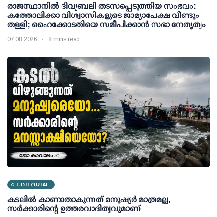
രാജസ്ഥാനിൽ ദിവ്യബലി തടസപ്പെടുത്തിയ സംഭവം:
കത്തോലിക്കാ വിശ്വാസികളുടെ ജാമ്യാപേക്ഷ വീണ്ടും
തള്ളി; ഹൈക്കോടതിയെ സമീപിക്കാൻ സഭാ നേതൃത്വം
07 08 2026
8 mins read
EDITORIAL
കടലിൽ കാണാതാകുന്നത് മനുഷ്യർ മാത്രമല്ല,
സർക്കാരിന്റെ ഉത്തരവാദിത്വവുമാണ്