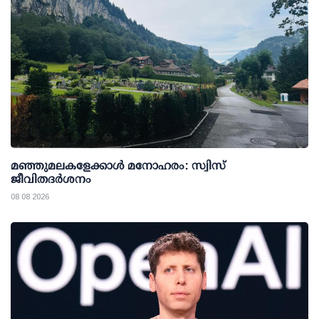
മഞ്ഞുമലകളേക്കാൾ മനോഹരം: സ്വിസ്
ജീവിതദർശനം
08 08 2026