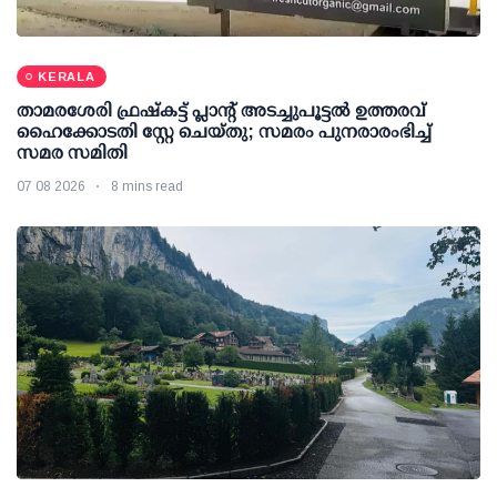
KERALA
താമരശേരി ഫ്രഷ്കട്ട് പ്ലാന്റ് അടച്ചുപൂട്ടൽ ഉത്തരവ്
ഹൈക്കോടതി സ്റ്റേ ചെയ്തു; സമരം പുനരാരംഭിച്ച്
സമര സമിതി
07 08 2026
8 mins read