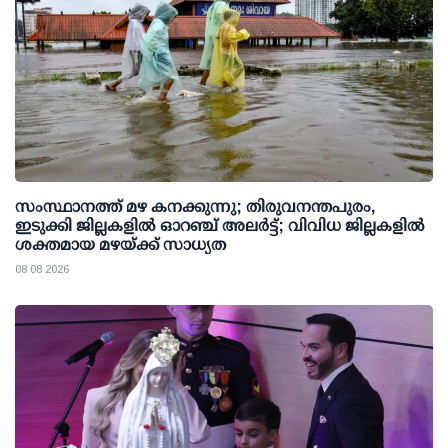
സംസ്ഥാനത്ത് മഴ കനക്കുന്നു; തിരുവനന്തപുരം,
ഇടുക്കി ജില്ലകളിൽ ഓറഞ്ച് അലർട്ട്; വിവിധ ജില്ലകളിൽ
ശക്തമായ മഴയ്ക്ക് സാധ്യത
08 08 2026