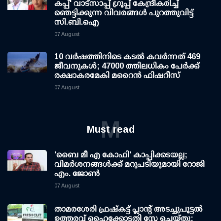
കപ്പ്' വാട്സാപ്പ് ഗ്രൂപ്പ് കേന്ദ്രീകരിച്ച്
ഞെട്ടിക്കുന്ന വിവരങ്ങള്‍ പുറത്തുവിട്ട്
സി.ബി.ഐ
07 August
10 വര്‍ഷത്തിനിടെ കടല്‍ കവര്‍ന്നത് 469
ജീവനുകള്‍; 47000 ത്തിലധികം പേര്‍ക്ക്
രക്ഷാകരമേകി മറൈന്‍ ഫിഷറീസ്
07 August
M
Must read
'ബൈ മീ എ കോഫി' കാപ്പിക്കടയല്ല;
വിമര്‍ശനങ്ങള്‍ക്ക് മറുപടിയുമായി റോജി
എം. ജോണ്‍
07 August
താമരശേരി ഫ്രഷ്കട്ട് പ്ലാന്റ് അടച്ചുപൂട്ടൽ
ഉത്തരവ് ഹൈക്കോടതി സ്റ്റേ ചെയ്തു;