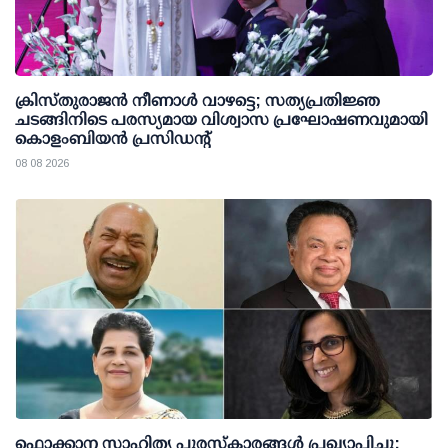
ക്രിസ്തുരാജൻ നീണാൾ വാഴട്ടെ; സത്യപ്രതിജ്ഞ
ചടങ്ങിനിടെ പരസ്യമായ വിശ്വാസ പ്രഘോഷണവുമായി
കൊളംബിയൻ പ്രസിഡന്റ്
08 08 2026
ഫൊക്കാന സാഹിത്യ പുരസ്‌കാരങ്ങള്‍ പ്രഖ്യാപിച്ചു: