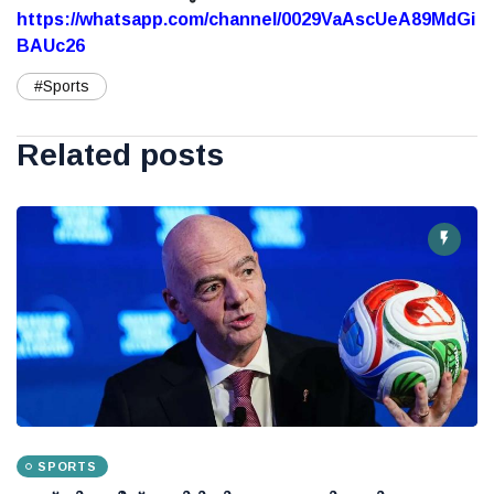
https://whatsapp.com/channel/0029VaAscUeA89MdGi
BAUc26
#Sports
Related posts
SPORTS