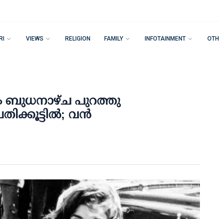
RI
VIEWS
RELIGION
FAMILY
INFOTAINMENT
OTH
ം ബുധനാഴ്ച പുറത്തു
്കൂട്ടില്‍; വന്‍