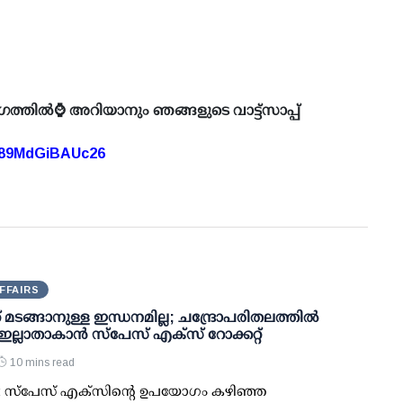
ഗത്തിൽ⌚ അറിയാനും ഞങ്ങളുടെ വാട്ട്സാപ്പ്
A89MdGiBAUc26
FFAIRS
് മടങ്ങാനുള്ള ഇന്ധനമില്ല; ചന്ദ്രോപരിതലത്തില്‍
 ഇല്ലാതാകാന്‍ സ്പേസ് എക്‌സ് റോക്കറ്റ്
10 mins read
: സ്പേസ് എക്‌സിന്റെ ഉപയോഗം കഴിഞ്ഞ