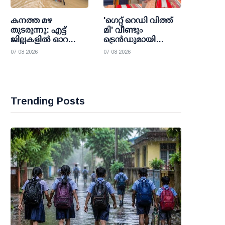
കനത്ത മഴ
'ഗെറ്റ് റെഡി വിത്ത്
തുടരുന്നു: എട്ട്
മി' വീണ്ടും
ജില്ലകളില്‍ ഓറഞ്ച്
ട്രെന്‍ഡുമായി
അലര്‍ട്ട്;
ഇന്‍സ്റ്റഗ്രാമില്‍
07 08 2026
07 08 2026
സ്‌കൂളുകള്‍ക്കും
മോഡി; കൈത്തറി
കോളജുകള്‍ക്കും
ദിനം
അവധി
ജനകീയമാക്കാന്‍
പുതിയ
ചലഞ്ചുമായി
Trending Posts
പ്രധാനമന്ത്രി