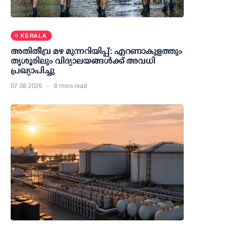
KERALA
അതിതീവ്ര മഴ മുന്നറിയിപ്പ്: എറണാകുളത്തും
തൃശൂരിലും വിദ്യാലയങ്ങള്‍ക്ക് അവധി
പ്രഖ്യാപിച്ചു
07 08 2026
8 mins read