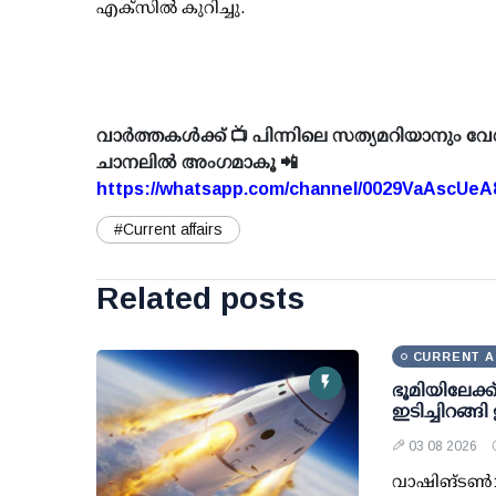
എക്സില്‍ കുറിച്ചു.
വാർത്തകൾക്ക് 📺 പിന്നിലെ സത്യമറിയാനും വേ
ചാനലിൽ അംഗമാകൂ 📲
https://whatsapp.com/channel/0029VaAscUe
#Current affairs
Related posts
CURRENT A
ഭൂമിയിലേക്ക
ഇടിച്ചിറങ്ങി
03 08 2026
വാഷിങ്ടണ്‍