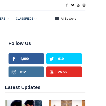
ERS
CLASSIFIEDS
All Sections
Follow Us
4,990
610
612
25.5
K
Latest Updates