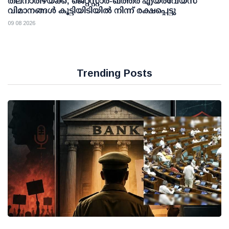
തലനാരിഴയ്ക്ക്; ജെറ്റ്‌സ്റ്റാർ-ഖത്തർ എയർവേയ്‌സ്
വിമാനങ്ങൾ കൂട്ടിയിടിയിൽ നിന്ന് രക്ഷപ്പെട്ടു
09 08 2026
Trending Posts