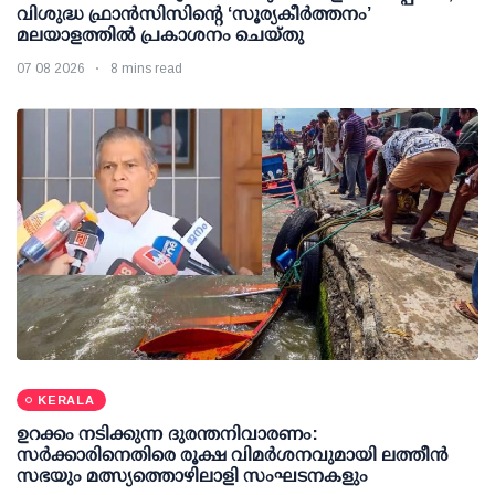
വിശുദ്ധ ഫ്രാൻസിസിന്റെ ‘സൂര്യകീർത്തനം’
മലയാളത്തിൽ പ്രകാശനം ചെയ്തു
07 08 2026
8 mins read
KERALA
ഉറക്കം നടിക്കുന്ന ദുരന്തനിവാരണം:
സര്‍ക്കാരിനെതിരെ രൂക്ഷ വിമര്‍ശനവുമായി ലത്തീന്‍
സഭയും മത്സ്യത്തൊഴിലാളി സംഘടനകളും