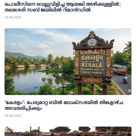
പൊലീസിനെ വെല്ലുവിളിച്ച ആയങ്കി അഴിക്കുള്ളില്‍;
തലശേരി സബ് ജയിലില്‍ റിമാന്‍ഡില്‍
09 08 2026
'കേരളം': പേരുമാറ്റ ബില്‍ ലോക്സഭയില്‍ തിങ്കളാഴ്ച
അവതരിപ്പിക്കും
09 08 2026