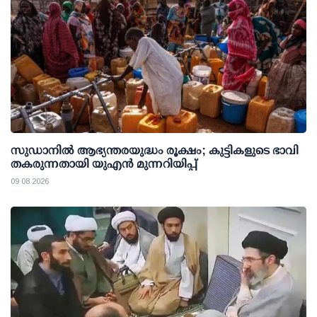
സുഡാനിൽ ആഭ്യന്തരയുദ്ധം രൂക്ഷം; കുട്ടികളുടെ ഭാവി
തകരുന്നതായി യുഎൻ മുന്നറിയിപ്പ്
09 08 2026