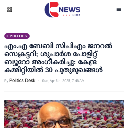
POLITICS
എം.എ ബേബി സിപിഎം ജനറല്‍
സെക്രട്ടറി; ശുപാര്‍ശ പോളിറ്റ്
ബ്യൂറോ അംഗീകരിച്ചു: കേന്ദ്ര
കമ്മിറ്റിയില്‍ 30 പുതുമുഖങ്ങള്‍
Politics Desk
By
Sun, Apr 6th, 2025, 7:48 AM