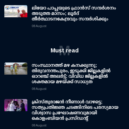
ലിയോ പാപ്പയുടെ ഫ്രാൻസ് സന്ദർശനം
അടുത്ത മാസം; ലൂർദ്
തീർത്ഥാടനകേന്ദ്രവും സന്ദർശിക്കും
08 August
M
Must read
സംസ്ഥാനത്ത് മഴ കനക്കുന്നു;
തിരുവനന്തപുരം, ഇടുക്കി ജില്ലകളിൽ
ഓറഞ്ച് അലർട്ട്; വിവിധ ജില്ലകളിൽ
ശക്തമായ മഴയ്ക്ക് സാധ്യത
08 August
ക്രിസ്തുരാജൻ നീണാൾ വാഴട്ടെ;
സത്യപ്രതിജ്ഞ ചടങ്ങിനിടെ പരസ്യമായ
വിശ്വാസ പ്രഘോഷണവുമായി
കൊളംബിയൻ പ്രസിഡന്റ്
08 August