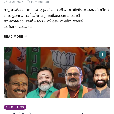
03 08 2026
10 mins read
ന്യൂഡല്‍ഹി: വടകര എംപി ഷാഫി പറമ്പിലിനെ കെപിസിസി
അധ്യക്ഷ പദവിയില്‍ എത്തിക്കാന്‍ കെ.സി
വേണുഗോപാല്‍ പക്ഷം നീക്കം സജീവമാക്കി.
കര്‍ണാടകയിലെ
READ MORE
POLITICS