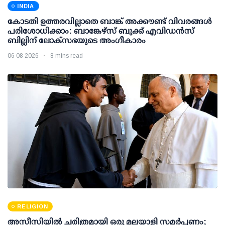
INDIA
കോടതി ഉത്തരവില്ലാതെ ബാങ്ക് അക്കൗണ്ട് വിവരങ്ങള്‍
പരിശോധിക്കാം: ബാങ്കേഴ്സ് ബുക്ക് എവിഡന്‍സ്
ബില്ലിന് ലോക്സഭയുടെ അംഗീകാരം
06 08 2026
8 mins read
RELIGION
അസീസിയിൽ ചരിത്രമായി ഒരു മലയാളി സമർപ്പണം;