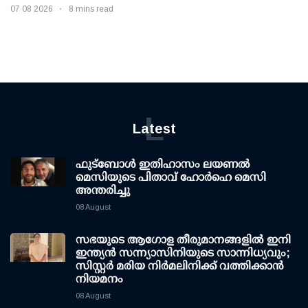
07 08 2026
8 mins read
L
Latest
ഫുട്ബോൾ ഇതിഹാസം ലയണൽ
മെസിയുടെ പിതാവ് ഹോർഹെ മെസി
അന്തരിച്ചു
08 August
സഭയുടെ ആഗോള തീരുമാനങ്ങളിൽ ഇനി
ഇന്ത്യൻ സന്ന്യാസിനിയുടെ സാന്നിധ്യവും;
സിസ്റ്റർ മരിയ നിർമലിനിക്ക് വത്തിക്കാൻ
നിയമനം
08 August