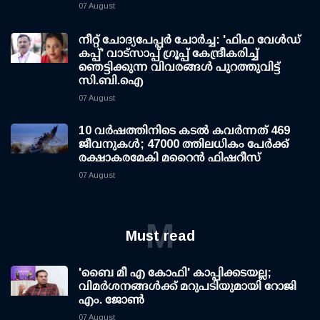
07 August
നീറ്റ് ചോദ്യപേപ്പര്‍ ചോര്‍ച്ച: 'ഫിഫ വേള്‍ഡ്
കപ്പ്' വാട്സാപ്പ് ഗ്രൂപ്പ് കേന്ദ്രീകരിച്ച്
ഞെട്ടിക്കുന്ന വിവരങ്ങള്‍ പുറത്തുവിട്ട്
സി.ബി.ഐ
07 August
10 വര്‍ഷത്തിനിടെ കടല്‍ കവര്‍ന്നത് 469
ജീവനുകള്‍; 47000 ത്തിലധികം പേര്‍ക്ക്
രക്ഷാകരമേകി മറൈന്‍ ഫിഷറീസ്
07 August
M
Must read
'ബൈ മീ എ കോഫി' കാപ്പിക്കടയല്ല;
വിമര്‍ശനങ്ങള്‍ക്ക് മറുപടിയുമായി റോജി
എം. ജോണ്‍
07 August