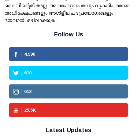
ലൈവിന്റെത് അല്ല. അവഹേളനപരവും വ്യക്തിപരമായ
അധിക്ഷേപങ്ങളും അശ്‌ളീല പദപ്രയോഗങ്ങളും
ദയവായി ഒഴിവാക്കുക.
Follow Us
4,990
610
612
25.5
K
Latest Updates