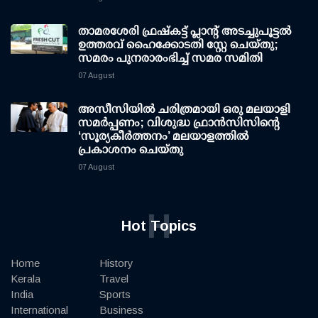
താമരശേരി ഫ്രഷ്കട്ട് പ്ലാന്റ് അടച്ചുപൂട്ടൽ
ഉത്തരവ് ഹൈക്കോടതി സ്റ്റേ ചെയ്തു;
സമരം പുനരാരംഭിച്ച് സമര സമിതി
07 August
അസീസിയിൽ ചരിത്രമായി ഒരു മലയാളി
സമർപ്പണം; വിശുദ്ധ ഫ്രാൻസിസിന്റെ
‘സൂര്യകീർത്തനം’ മലയാളത്തിൽ
പ്രകാശനം ചെയ്തു
07 August
H
Hot Topics
Home
History
Kerala
Travel
India
Sports
International
Business