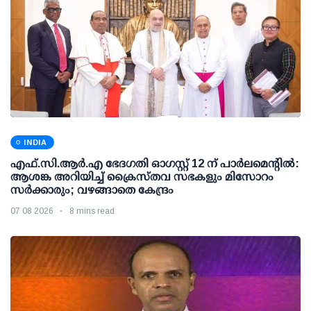
INDIA
എഫ്.സി.ആര്‍.എ ഭേദഗതി ഓഗസ്റ്റ് 12 ന് പാര്‍ലമെന്റില്‍:
ആശങ്ക അറിയിച്ച് ക്രൈസ്തവ സഭകളും മിസോറം
സര്‍ക്കാരും; വഴങ്ങാതെ കേന്ദ്രം
07 08 2026
8 mins read