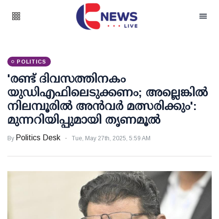
POLITICS
'രണ്ട് ദിവസത്തിനകം
യുഡിഎഫിലെടുക്കണം; അല്ലെങ്കില്‍
നിലമ്പൂരില്‍ അന്‍വര്‍ മത്സരിക്കും':
മുന്നറിയിപ്പുമായി തൃണമൂല്‍
Politics Desk
By
Tue, May 27th, 2025, 5:59 AM