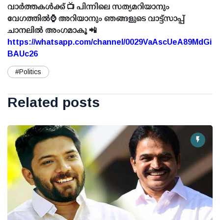
വാർത്തകൾക്ക് 📺 പിന്നിലെ സത്യമറിയാനും
വേഗത്തിൽ⌚ അറിയാനും ഞങ്ങളുടെ വാട്ട്സാപ്പ്
ചാനലിൽ അംഗമാകൂ 📲
https://whatsapp.com/channel/0029VaAscUeA89MdGi
BAUc26
#Politics
Related posts