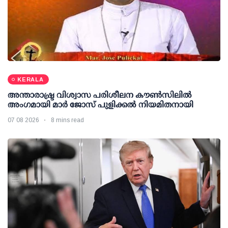
KERALA
അന്താരാഷ്ട്ര വിശ്വാസ പരിശീലന കൗണ്‍സിലില്‍
അംഗമായി മാര്‍ ജോസ് പുളിക്കല്‍ നിയമിതനായി
07 08 2026
8 mins read