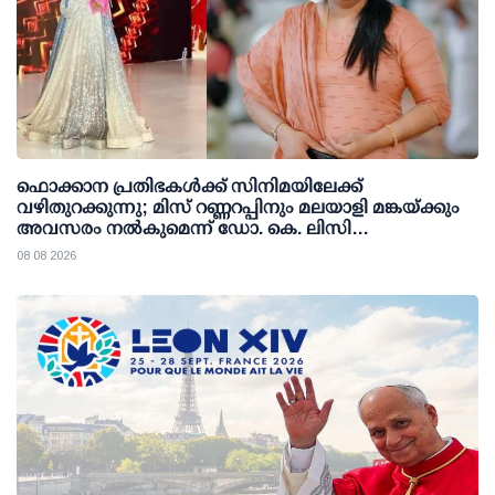
ഫൊക്കാന പ്രതിഭകള്‍ക്ക് സിനിമയിലേക്ക്
വഴിതുറക്കുന്നു; മിസ് റണ്ണറപ്പിനും മലയാളി മങ്കയ്ക്കും
അവസരം നല്‍കുമെന്ന് ഡോ. കെ. ലിസി
ഫെര്‍ണാണ്ടസ്
08 08 2026