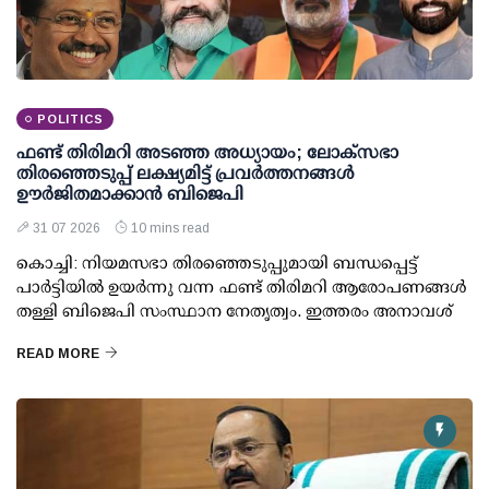
POLITICS
ഫണ്ട് തിരിമറി അടഞ്ഞ അധ്യായം; ലോക്സഭാ
തിരഞ്ഞെടുപ്പ് ലക്ഷ്യമിട്ട് പ്രവര്‍ത്തനങ്ങള്‍
ഊര്‍ജിതമാക്കാന്‍ ബിജെപി
31 07 2026
10 mins read
കൊച്ചി: നിയമസഭാ തിരഞ്ഞെടുപ്പുമായി ബന്ധപ്പെട്ട്
പാര്‍ട്ടിയില്‍ ഉയര്‍ന്നു വന്ന ഫണ്ട് തിരിമറി ആരോപണങ്ങള്‍
തള്ളി ബിജെപി സംസ്ഥാന നേതൃത്വം. ഇത്തരം അനാവശ്
READ MORE