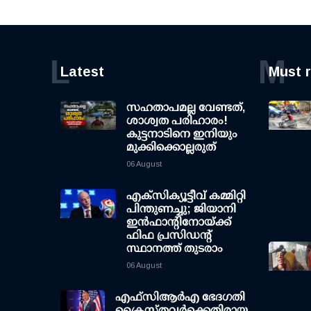
L
M
Latest
Must 
സഹതാപമല്ല വേണ്ടത്,
ശാശ്വത പരിഹാരം!
കുട്ടനാടിനെ ഇനിയും
മുക്കിക്കൊല്ലരുത്
06 August
എക്സിക്യൂട്ടീവ് കമ്മിറ്റി
പിന്തുണച്ചു; ജിയാനി
ഇന്‍ഫാന്റിനോയ്ക്ക്
ഫിഫ പ്രസിഡന്റ്
സ്ഥാനത്ത് തുടരാം
06 August
എഫ്‌സി‌ആര്‍‌എ ഭേദഗതി
ക്രൈസ്തവർക്കെതിരായ