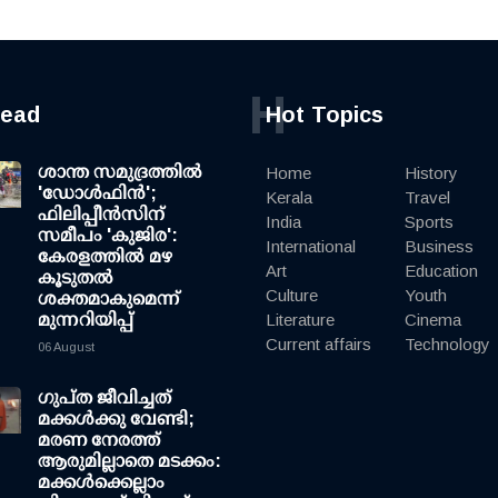
H
read
Hot Topics
ശാന്ത സമുദ്രത്തില്‍
Home
History
'ഡോള്‍ഫിന്‍';
Kerala
Travel
ഫിലിപ്പീന്‍സിന്
India
Sports
സമീപം 'കുജിര':
International
Business
കേരളത്തില്‍ മഴ
Art
Education
കൂടുതല്‍
Culture
Youth
ശക്തമാകുമെന്ന്
മുന്നറിയിപ്പ്
Literature
Cinema
Current affairs
Technology
06 August
ഗുപ്ത ജീവിച്ചത്
മക്കള്‍ക്കു വേണ്ടി;
മരണ നേരത്ത്
ആരുമില്ലാതെ മടക്കം:
മക്കള്‍ക്കെല്ലാം