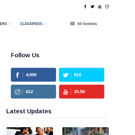
ERS
CLASSIFIEDS
All Sections
Follow Us
4,990
610
612
25.5
K
Latest Updates