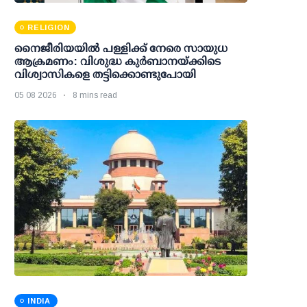
RELIGION
നൈജീരിയയിൽ പള്ളിക്ക് നേരെ സായുധ
ആക്രമണം: വിശുദ്ധ കുർബാനയ്ക്കിടെ
വിശ്വാസികളെ തട്ടിക്കൊണ്ടുപോയി
05 08 2026
8 mins read
INDIA