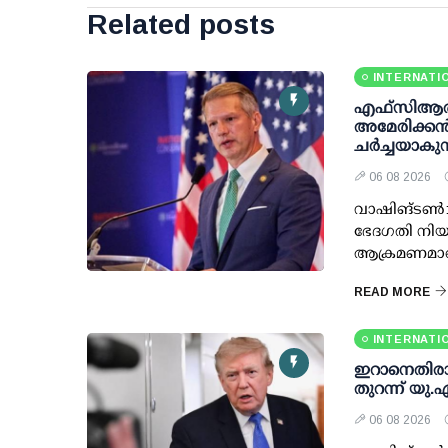
Related posts
INTERNATI
എഫ്‌സി‌ആര
അമേരിക്കൻ
ചർച്ചയാകുന
06 08 2026
വാഷിങ്ടൺ: 
ഭേദഗതി നിയ
ആക്രമണമാണെ
READ MORE
INTERNATI
ഇറാനെതിരായ 
തുറന്ന് യു.
06 08 2026