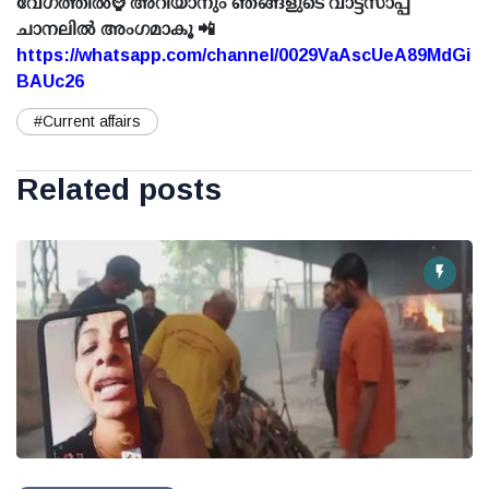
വേഗത്തിൽ⌚ അറിയാനും ഞങ്ങളുടെ വാട്ട്സാപ്പ്
ചാനലിൽ അംഗമാകൂ 📲
https://whatsapp.com/channel/0029VaAscUeA89MdGi
BAUc26
#Current affairs
Related posts