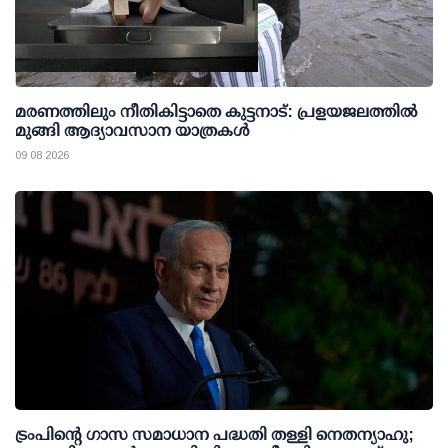
മരണത്തിലും നീതികിട്ടാതെ കുട്ടനാട്: പ്രളയജലത്തില്‍
മുങ്ങി ആദ്യാവസാന യാത്രകള്‍
09 08 2026
ട്രംപിന്റെ ഗാസ സമാധാന പദ്ധതി തള്ളി നെതന്യാഹു;