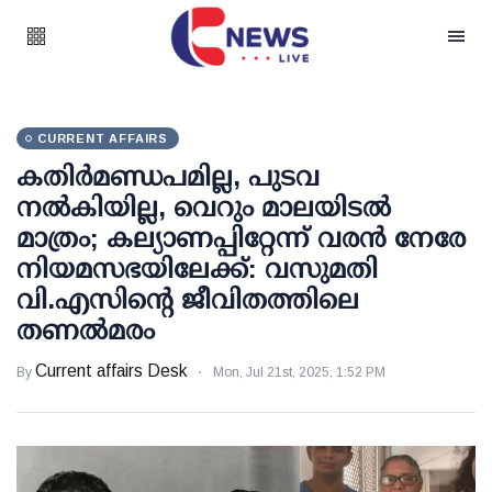
CURRENT AFFAIRS
കതിര്‍മണ്ഡപമില്ല, പുടവ
നല്‍കിയില്ല, വെറും മാലയിടല്‍
മാത്രം; കല്യാണപ്പിറ്റേന്ന് വരന്‍ നേരേ
നിയമസഭയിലേക്ക്: വസുമതി
വി.എസിന്റെ ജീവിതത്തിലെ
തണല്‍മരം
Current affairs Desk
By
Mon, Jul 21st, 2025, 1:52 PM