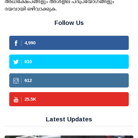
അധിക്ഷേപങ്ങളും അശ്‌ളീല പദപ്രയോഗങ്ങളും
ദയവായി ഒഴിവാക്കുക.
Follow Us
4,990
610
612
25.5
K
Latest Updates