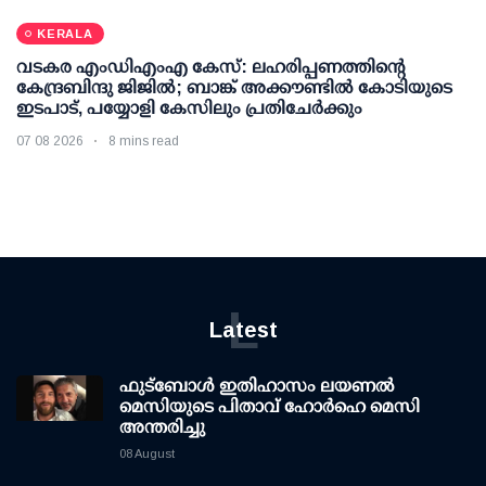
KERALA
വടകര എംഡിഎംഎ കേസ്: ലഹരിപ്പണത്തിന്റെ
കേന്ദ്രബിന്ദു ജിജില്‍; ബാങ്ക് അക്കൗണ്ടില്‍ കോടിയുടെ
ഇടപാട്, പയ്യോളി കേസിലും പ്രതിചേര്‍ക്കും
07 08 2026
8 mins read
L
Latest
ഫുട്ബോൾ ഇതിഹാസം ലയണൽ
മെസിയുടെ പിതാവ് ഹോർഹെ മെസി
അന്തരിച്ചു
08 August