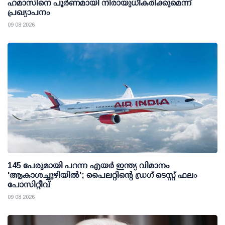
ഹമാസിനെ പൂര്‍ണമായി നിരായുധീകരിക്കുമെന്ന്
പ്രഖ്യാപനം
09 08 2026
145 പേരുമായി പറന്ന എയര്‍ ഇന്ത്യ വിമാനം
'ആകാശച്ചുഴിയില്‍'; പൈലറ്റിന്റെ ഡ്രഗ് ടെസ്റ്റ് ഫലം
പോസിറ്റീവ്
09 08 2026