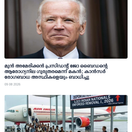
മുന്‍ അമേരിക്കന്‍ പ്രസിഡന്റ് ജോ ബൈഡന്റെ
ആരോഗ്യനില ഗുരുതരമെന്ന് മകന്‍; കാന്‍സര്‍
രോഗബാധ അസ്ഥികളെയും ബാധിച്ചു
09 08 2026