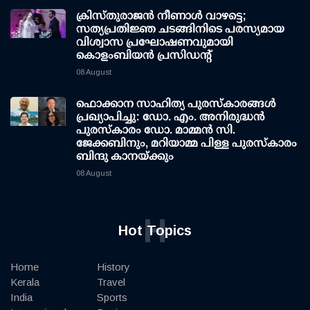
ക്രിസ്തുരാജൻ നീണാൾ വാഴട്ടെ;
സത്യപ്രതിജ്ഞ ചടങ്ങിനിടെ പരസ്യമായ
വിശ്വാസ പ്രഘോഷണവുമായി
കൊളംബിയൻ പ്രസിഡന്റ്
08 August
ഫൊക്കാന സാഹിത്യ പുരസ്‌കാരങ്ങള്‍
പ്രഖ്യാപിച്ചു: ഡോ. എം. അനിരുദ്ധന്‍
പുരസ്‌കാരം ഡോ. മാമ്മന്‍ സി.
ജേക്കബിനും, മറിയാമ്മ പിള്ള പുരസ്‌കാരം
ബിന്ദു കാനയ്ക്കും
08 August
H
Hot Topics
Home
History
Kerala
Travel
India
Sports