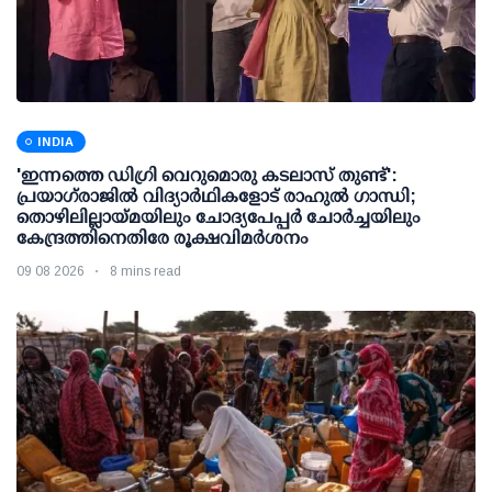
INDIA
'ഇന്നത്തെ ഡിഗ്രി വെറുമൊരു കടലാസ് തുണ്ട്':
പ്രയാഗ്‌രാജില്‍ വിദ്യാര്‍ഥികളോട് രാഹുല്‍ ഗാന്ധി;
തൊഴിലില്ലായ്മയിലും ചോദ്യപേപ്പര്‍ ചോര്‍ച്ചയിലും
കേന്ദ്രത്തിനെതിരേ രൂക്ഷവിമര്‍ശനം
09 08 2026
8 mins read