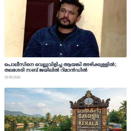
പൊലീസിനെ വെല്ലുവിളിച്ച ആയങ്കി അഴിക്കുള്ളില്‍;
തലശേരി സബ് ജയിലില്‍ റിമാന്‍ഡില്‍
09 08 2026