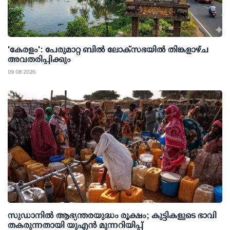
'കേരളം': പേരുമാറ്റ ബില്‍ ലോക്സഭയില്‍ തിങ്കളാഴ്ച
അവതരിപ്പിക്കും
09 08 2026
സുഡാനിൽ ആഭ്യന്തരയുദ്ധം രൂക്ഷം; കുട്ടികളുടെ ഭാവി
തകരുന്നതായി യുഎൻ മുന്നറിയിപ്പ്