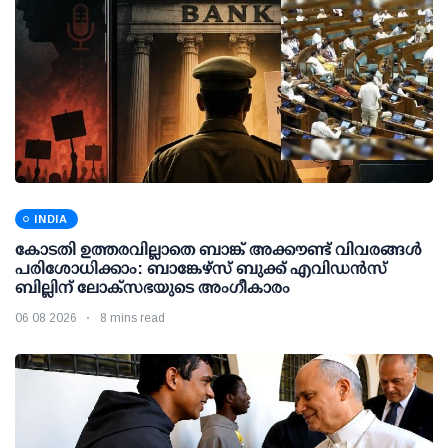
INDIA
കോടതി ഉത്തരവില്ലാതെ ബാങ്ക് അക്കൗണ്ട് വിവരങ്ങള്‍
പരിശോധിക്കാം: ബാങ്കേഴ്സ് ബുക്ക് എവിഡന്‍സ്
ബില്ലിന് ലോക്സഭയുടെ അംഗീകാരം
06 08 2026
8 mins read