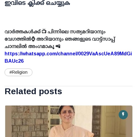
ഇവിടെ ക്ലിക്ക് ചെയ്യുക
വാർത്തകൾക്ക് 📺 പിന്നിലെ സത്യമറിയാനും
വേഗത്തിൽ⌚ അറിയാനും ഞങ്ങളുടെ വാട്ട്സാപ്പ്
ചാനലിൽ അംഗമാകൂ 📲
https://whatsapp.com/channel/0029VaAscUeA89MdGi
BAUc26
#Religion
Related posts