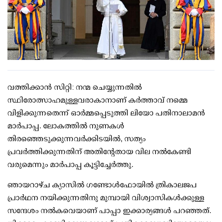
വത്തിക്കാൻ സിറ്റി: നന്മ ചെയ്യുന്നതിൽ
സ്ഥിരോത്സാഹമുള്ളവരാകാനാണ് കർത്താവ് നമ്മെ
വിളിക്കുന്നതെന്ന് ഓർമ്മപ്പെടുത്തി ലിയോ പതിനാലാമൻ
മാർപാപ്പ. ലോകത്തിൽ നുണകൾ
തിരഞ്ഞെടുക്കുന്നവർക്കിടയിൽ, സത്യം
പ്രവർത്തിക്കുന്നതിന് അതിന്റേതായ വില നൽകേണ്ടി
വരുമെന്നും മാർപാപ്പ കൂട്ടിച്ചേർത്തു.
ഞായറാഴ്ച ക്യാസിൽ ഗണ്ടോൾഫോയിൽ ത്രികാലജപ
പ്രാർഥന നയിക്കുന്നതിനു മുമ്പായി വിശ്വാസികൾക്കുള്ള
സന്ദേശം നൽകവെയാണ് പാപ്പാ ഇക്കാര്യങ്ങൾ പറഞ്ഞത്.