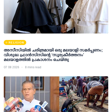
RELIGION
അസീസിയിൽ ചരിത്രമായി ഒരു മലയാളി സമർപ്പണം;
വിശുദ്ധ ഫ്രാൻസിസിന്റെ ‘സൂര്യകീർത്തനം’
മലയാളത്തിൽ പ്രകാശനം ചെയ്തു
07 08 2026
8 mins read