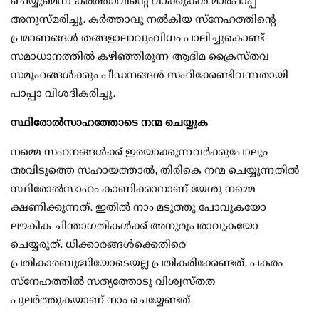
ചെയ്യുമെന്ന കർത്താവിന്റെ വാക്കുകൾ മാർപാപ്പ
അനുസ്മരിച്ചു. കർത്താവു നൽകിയ സ്നേഹത്തിൻ്റെ
പ്രമാണങ്ങൾ തങ്ങളാലാവുംവിധം പാലിച്ചുകൊണ്ട്
സമാധാനത്തിൽ കഴിഞ്ഞിരുന്ന ആദിമ ക്രൈസ്തവ
സമൂഹങ്ങൾക്കും പീഡനങ്ങൾ സഹിക്കേണ്ടിവന്നതായി
പാപ്പാ വിശദീകരിച്ചു.
സ്ഥിരോൽസാഹത്തോടെ നന്മ ചെയ്യുക
നമ്മെ സഹനങ്ങൾക്ക് ഇരയാക്കുന്നവർക്കുപോലും
അവിടുത്തെ സഹായത്താൽ, തിരികെ നന്മ ചെയ്യുന്നതിൽ
സ്ഥിരോൽസാഹം കാണിക്കാനാണ് യേശു നമ്മെ
ക്ഷണിക്കുന്നത്. ഇതിൽ നാം മടുത്തു പോവുകയോ
ലൗകിക ചിന്താഗതികൾക്ക് അനുരൂപരാവുകയോ
ചെയ്യരുത്. ധിക്കാരങ്ങൾക്കെതിരെ
പ്രതികാരബുദ്ധിയോടെയല്ല പ്രതികരിക്കേണ്ടത്, പകരം
സ്നേഹത്തിൽ സത്യത്തോടു വിശ്വസ്തത
പുലർത്തുകയാണ് നാം ചെയ്യേണ്ടത്.