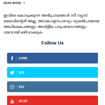
READ MORE
ഇവിടെ കൊടുക്കുന്ന അഭിപ്രായങ്ങള്‍ സീ ന്യൂസ്
ലൈവിന്റെത് അല്ല. അവഹേളനപരവും വ്യക്തിപരമായ
അധിക്ഷേപങ്ങളും അശ്‌ളീല പദപ്രയോഗങ്ങളും
ദയവായി ഒഴിവാക്കുക.
Follow Us
4,990
610
612
25.5
K