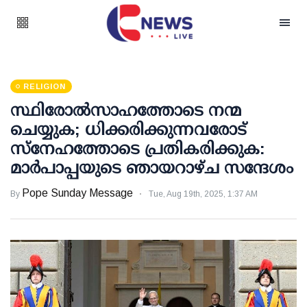
RELIGION
സ്ഥിരോൽസാഹത്തോടെ നന്മ
ചെയ്യുക; ധിക്കരിക്കുന്നവരോട്
സ്നേഹത്തോടെ പ്രതികരിക്കുക:
മാർപാപ്പയുടെ ഞായറാഴ്ച സന്ദേശം
Pope Sunday Message
By
Tue, Aug 19th, 2025, 1:37 AM