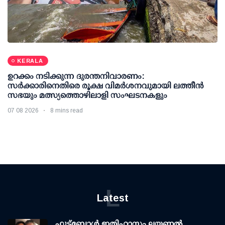
KERALA
ഉറക്കം നടിക്കുന്ന ദുരന്തനിവാരണം:
സര്‍ക്കാരിനെതിരെ രൂക്ഷ വിമര്‍ശനവുമായി ലത്തീന്‍
സഭയും മത്സ്യത്തൊഴിലാളി സംഘടനകളും
07 08 2026
8 mins read
L
Latest
ഫുട്ബോൾ ഇതിഹാസം ലയണൽ