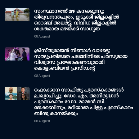
സംസ്ഥാനത്ത് മഴ കനക്കുന്നു;
തിരുവനന്തപുരം, ഇടുക്കി ജില്ലകളിൽ
ഓറഞ്ച് അലർട്ട്; വിവിധ ജില്ലകളിൽ
ശക്തമായ മഴയ്ക്ക് സാധ്യത
08 August
ക്രിസ്തുരാജൻ നീണാൾ വാഴട്ടെ;
സത്യപ്രതിജ്ഞ ചടങ്ങിനിടെ പരസ്യമായ
വിശ്വാസ പ്രഘോഷണവുമായി
കൊളംബിയൻ പ്രസിഡന്റ്
08 August
ഫൊക്കാന സാഹിത്യ പുരസ്‌കാരങ്ങള്‍
പ്രഖ്യാപിച്ചു: ഡോ. എം. അനിരുദ്ധന്‍
പുരസ്‌കാരം ഡോ. മാമ്മന്‍ സി.
ജേക്കബിനും, മറിയാമ്മ പിള്ള പുരസ്‌കാരം
ബിന്ദു കാനയ്ക്കും
08 August