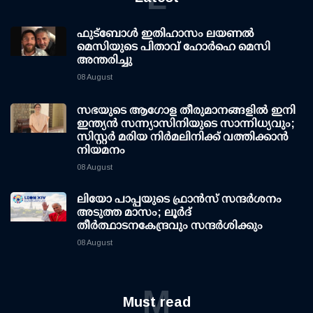
ഫുട്ബോൾ ഇതിഹാസം ലയണൽ
മെസിയുടെ പിതാവ് ഹോർഹെ മെസി
അന്തരിച്ചു
08 August
സഭയുടെ ആഗോള തീരുമാനങ്ങളിൽ ഇനി
ഇന്ത്യൻ സന്ന്യാസിനിയുടെ സാന്നിധ്യവും;
സിസ്റ്റർ മരിയ നിർമലിനിക്ക് വത്തിക്കാൻ
നിയമനം
08 August
ലിയോ പാപ്പയുടെ ഫ്രാൻസ് സന്ദർശനം
അടുത്ത മാസം; ലൂർദ്
തീർത്ഥാടനകേന്ദ്രവും സന്ദർശിക്കും
08 August
M
Must read