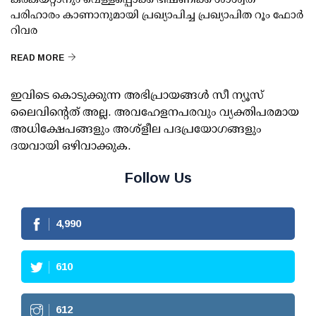
പരിഹാരം കാണാനുമായി പ്രഖ്യാപിച്ച പ്രഖ്യാപിത റൂം ഫോര്‍
റിവര
READ MORE
ഇവിടെ കൊടുക്കുന്ന അഭിപ്രായങ്ങള്‍ സീ ന്യൂസ്
ലൈവിന്റെത് അല്ല. അവഹേളനപരവും വ്യക്തിപരമായ
അധിക്ഷേപങ്ങളും അശ്‌ളീല പദപ്രയോഗങ്ങളും
ദയവായി ഒഴിവാക്കുക.
Follow Us
4,990
610
612