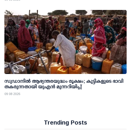
സുഡാനിൽ ആഭ്യന്തരയുദ്ധം രൂക്ഷം; കുട്ടികളുടെ ഭാവി
തകരുന്നതായി യുഎൻ മുന്നറിയിപ്പ്
09 08 2026
Trending Posts