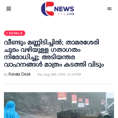
KERALA
വീണ്ടും മണ്ണിടിച്ചില്‍; താമരശേരി
ചുരം വഴിയുള്ള ഗതാഗതം
നിരോധിച്ചു; അടിയന്തര
വാഹനങ്ങള്‍ മാത്രം കടത്തി വിടും
Kerala Desk
By
Thu, Aug 28th, 2025, 12:54 PM