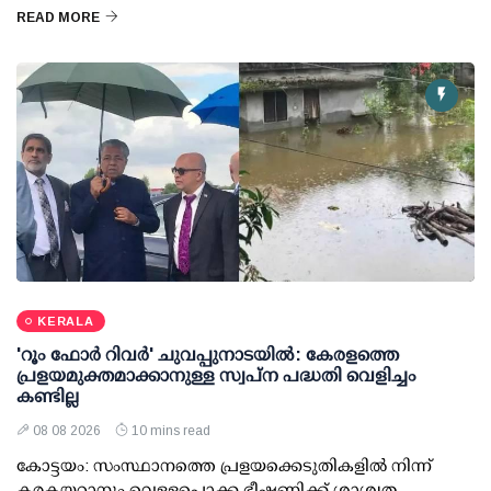
READ MORE
KERALA
'റൂം ഫോര്‍ റിവര്‍' ചുവപ്പുനാടയില്‍: കേരളത്തെ
പ്രളയമുക്തമാക്കാനുള്ള സ്വപ്ന പദ്ധതി വെളിച്ചം
കണ്ടില്ല
08 08 2026
10 mins read
കോട്ടയം: സംസ്ഥാനത്തെ പ്രളയക്കെടുതികളില്‍ നിന്ന്
കരകയറ്റാനും വെള്ളപ്പൊക്ക ഭീഷണിക്ക് ശാശ്വത