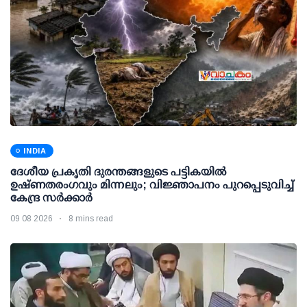
INDIA
ദേശീയ പ്രകൃതി ദുരന്തങ്ങളുടെ പട്ടികയില്‍
ഉഷ്ണതരംഗവും മിന്നലും; വിജ്ഞാപനം പുറപ്പെടുവിച്ച്
കേന്ദ്ര സര്‍ക്കാര്‍
09 08 2026
8 mins read