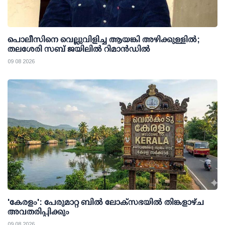
പൊലീസിനെ വെല്ലുവിളിച്ച ആയങ്കി അഴിക്കുള്ളില്‍;
തലശേരി സബ് ജയിലില്‍ റിമാന്‍ഡില്‍
09 08 2026
'കേരളം': പേരുമാറ്റ ബില്‍ ലോക്സഭയില്‍ തിങ്കളാഴ്ച
അവതരിപ്പിക്കും
09 08 2026