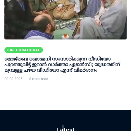
INTERNATIONAL
മൊജ്തബ ഖൊമേനി സംസാരിക്കുന്ന വീഡിയോ
പുറത്തുവിട്ട് ഇറാന്‍ വാര്‍ത്താ ഏജന്‍സി; യുദ്ധത്തിന്
മുമ്പുള്ള പഴയ വീഡിയോ എന്ന് വിമര്‍ശനം
09 08 2026
8 mins read
L
Latest