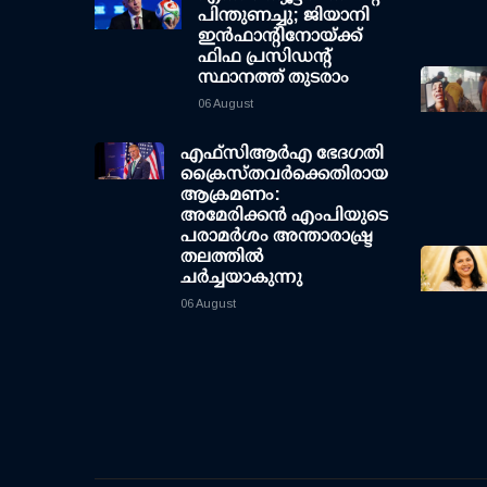
പിന്തുണച്ചു; ജിയാനി
ഇന്‍ഫാന്റിനോയ്ക്ക്
ഫിഫ പ്രസിഡന്റ്
സ്ഥാനത്ത് തുടരാം
06 August
എഫ്‌സി‌ആര്‍‌എ ഭേദഗതി
ക്രൈസ്തവർക്കെതിരായ
ആക്രമണം:
അമേരിക്കൻ എംപിയുടെ
പരാമർശം അന്താരാഷ്ട്ര
തലത്തിൽ
ചർച്ചയാകുന്നു
06 August