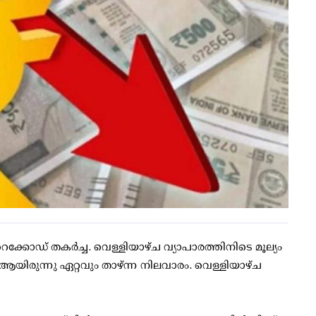
കോഡ് തകര്‍ച്ച. വെള്ളിയാഴ്ച വ്യാപാരത്തിനിടെ മൂല്യം
5 ആയിരുന്നു ഏറ്റവും താഴ്ന്ന നിലവാരം. വെള്ളിയാഴ്ച