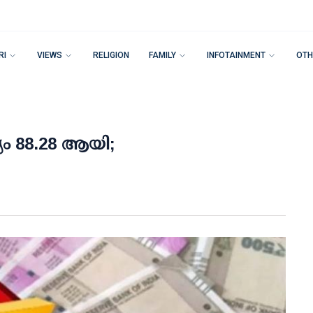
RI
VIEWS
RELIGION
FAMILY
INFOTAINMENT
OTH
ം 88.28 ആയി;