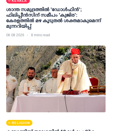
KERALA
ശാന്ത സമുദ്രത്തില്‍ 'ഡോള്‍ഫിന്‍';
ഫിലിപ്പീന്‍സിന് സമീപം 'കുജിര':
കേരളത്തില്‍ മഴ കൂടുതല്‍ ശക്തമാകുമെന്ന്
മുന്നറിയിപ്പ്
06 08 2026
8 mins read
RELIGION