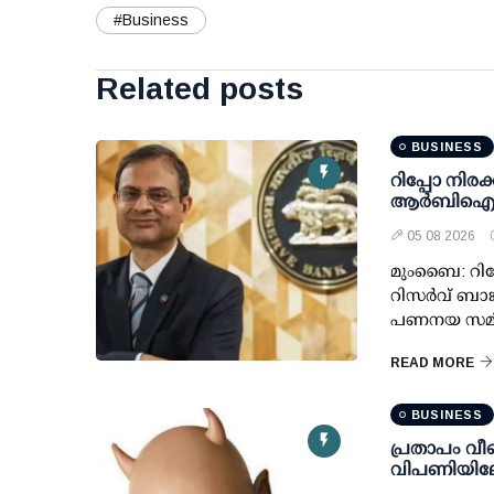
#Business
Related posts
BUSINESS
റിപ്പോ നിരക്
ആര്‍ബി
05 08 2026
മുംബൈ: റിപ്
റിസര്‍വ് ബാങ
പണനയ സമിത
READ MORE
BUSINESS
പ്രതാപം വീണ
വിപണിയിലേക്ക