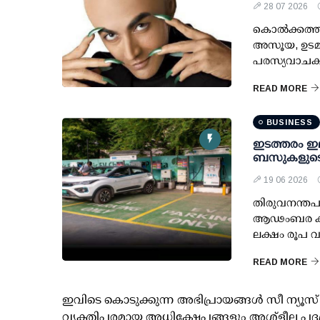
28 07 2026
കൊല്‍ക്കത്
അസൂയ, ഉടമയ
പരസ്യവാചകത്
READ MORE
BUSINESS
ഇടത്തരം ഇലക
ബസുകളുടെ 
19 06 2026
തിരുവനന്തപു
ആഢംബര കാറു
ലക്ഷം രൂപ 
READ MORE
ഇവിടെ കൊടുക്കുന്ന അഭിപ്രായങ്ങള്‍ സീ ന്യ
വ്യക്തിപരമായ അധിക്ഷേപങ്ങളും അശ്‌ളീല പദ