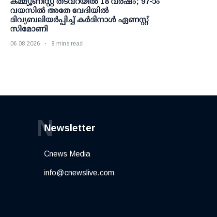
കമ്മ്യൂണിസ്റ്റ് തടവറയില്‍ 18 വര്‍ഷം; 97-ാം
വയസില്‍ അതേ വേദിയില്‍
ദിവ്യബലിയര്‍പ്പിച്ച് കര്‍ദിനാള്‍ ഏണസ്റ്റ്
സിമോണി
06 08 2026
8 mins read
N
Newsletter
Cnews Media
info@cnewslive.com