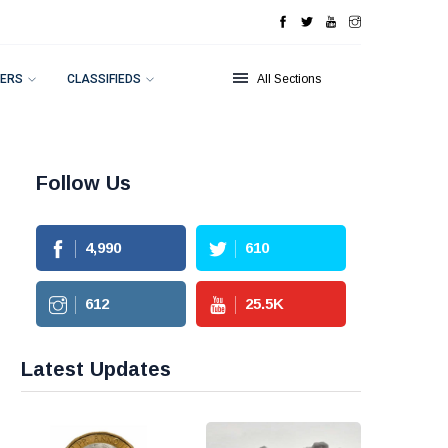
ERS
CLASSIFIEDS
All Sections
Follow Us
4,990
610
612
25.5
K
Latest Updates