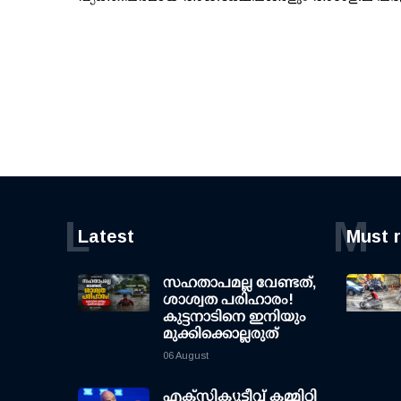
L
M
Latest
Must 
സഹതാപമല്ല വേണ്ടത്,
ശാശ്വത പരിഹാരം!
കുട്ടനാടിനെ ഇനിയും
മുക്കിക്കൊല്ലരുത്
06 August
എക്സിക്യൂട്ടീവ് കമ്മിറ്റി