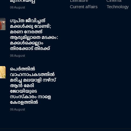
മുന്നറിയിപ്പ്
Literature
Cinema
Current affairs
Technology
06 August
ഗുപ്ത ജീവിച്ചത്
മക്കള്‍ക്കു വേണ്ടി;
മരണ നേരത്ത്
ആരുമില്ലാതെ മടക്കം:
മക്കള്‍ക്കെല്ലാം
തിരക്കോട് തിരക്ക്
06 August
പെർത്തിൽ
വാഹനാപകടത്തിൽ
മരിച്ച മലയാളി നഴ്സ്
ആൻ മേരി
ജോയിയുടെ
സംസ്കാരം നാളെ
കേരളത്തിൽ
06 August