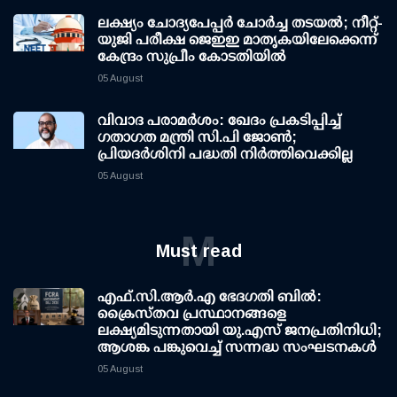
ലക്ഷ്യം ചോദ്യപേപ്പര്‍ ചോര്‍ച്ച തടയല്‍; നീറ്റ്-
യുജി പരീക്ഷ ജെഇഇ മാതൃകയിലേക്കെന്ന്
കേന്ദ്രം സുപ്രീം കോടതിയില്‍
05 August
വിവാദ പരാമര്‍ശം: ഖേദം പ്രകടിപ്പിച്ച്
ഗതാഗത മന്ത്രി സി.പി ജോണ്‍;
പ്രിയദര്‍ശിനി പദ്ധതി നിര്‍ത്തിവെക്കില്ല
05 August
M
Must read
എഫ്.സി.ആര്‍.എ ഭേദഗതി ബില്‍:
ക്രൈസ്തവ പ്രസ്ഥാനങ്ങളെ
ലക്ഷ്യമിടുന്നതായി യു.എസ് ജനപ്രതിനിധി;
ആശങ്ക പങ്കുവെച്ച് സന്നദ്ധ സംഘടനകള്‍
05 August