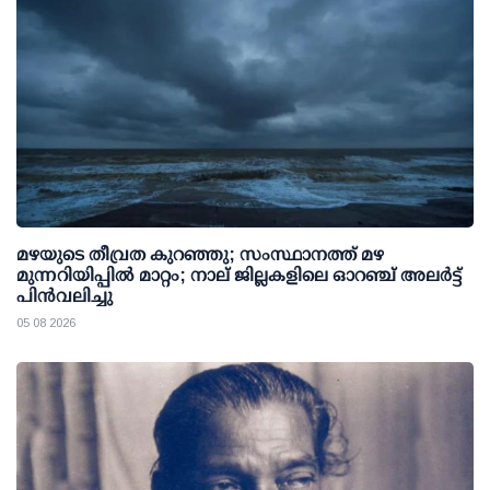
മഴയുടെ തീവ്രത കുറഞ്ഞു; സംസ്ഥാനത്ത് മഴ
മുന്നറിയിപ്പിൽ മാറ്റം; നാല് ജില്ലകളിലെ ഓറഞ്ച് അലർട്ട്
പിൻവലിച്ചു
05 08 2026