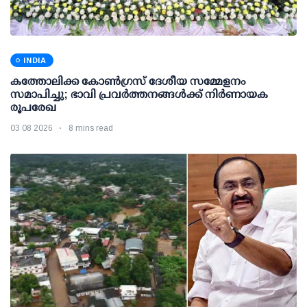
INDIA
കത്തോലിക്ക കോൺഗ്രസ് ദേശീയ സമ്മേളനം
സമാപിച്ചു; ഭാവി പ്രവർത്തനങ്ങൾക്ക് നിർണായക
രൂപരേഖ
03 08 2026
8 mins read