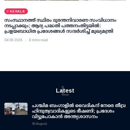
KERALA
സംസ്ഥാനത്ത് സ്ഥിരം ദുരന്തനിവാരണ സംവിധാനം
നടപ്പാക്കും; ആദ്യ പദ്ധതി പത്തനംതിട്ടയില്‍:
പ്രളയബാധിത പ്രദേശങ്ങള്‍ സന്ദര്‍ശിച്ച് മുഖ്യമന്ത്രി
04 08 2026
8 mins read
L
Latest
പശ്ചിമ ബംഗാളിൽ വൈദികന് നേരെ തീവ്ര
ഹിന്ദുത്വവാദികളുടെ ഭീഷണി; പ്രദേശം
വിട്ടുപോകാൻ അന്ത്യശാസനം
05 August