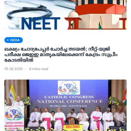
INDIA
ലക്ഷ്യം ചോദ്യപേപ്പര്‍ ചോര്‍ച്ച തടയല്‍; നീറ്റ്-യുജി
പരീക്ഷ ജെഇഇ മാതൃകയിലേക്കെന്ന് കേന്ദ്രം സുപ്രീം
കോടതിയില്‍
05 08 2026
8 mins read