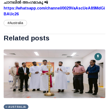
ചാനലിൽ അംഗമാകൂ 📲
https://whatsapp.com/channel/0029VaAscUeA89MdGi
BAUc26
#Australia
Related posts
AUSTRALIA