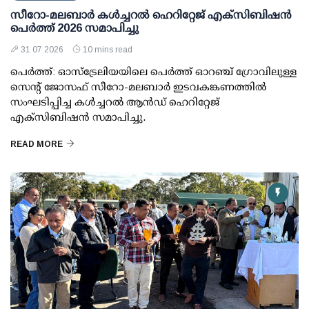
സീറോ-മലബാർ കൾച്ചറൽ ഹെറിറ്റേജ് എക്സിബിഷൻ
പെർത്ത് 2026 സമാപിച്ചു
31 07 2026
10 mins read
പെർത്ത്: ഓസ്ട്രേലിയയിലെ പെർത്ത് ഓറഞ്ച് ഗ്രോവിലുള്ള
സെന്റ് ജോസഫ് സീറോ-മലബാർ ഇടവകങ്കണത്തിൽ
സംഘടിപ്പിച്ച കൾച്ചറൽ ആൻഡ് ഹെറിറ്റേജ്
എക്സിബിഷൻ സമാപിച്ചു.
READ MORE