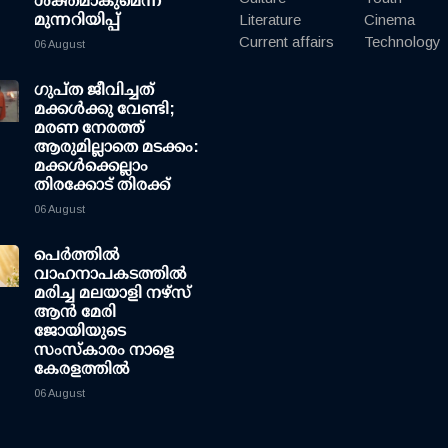
ശക്തമാകുമെന്ന്
മുന്നറിയിപ്പ്
Literature
Cinema
Current affairs
Technology
06 August
ഗുപ്ത ജീവിച്ചത്
മക്കള്‍ക്കു വേണ്ടി;
മരണ നേരത്ത്
ആരുമില്ലാതെ മടക്കം:
മക്കള്‍ക്കെല്ലാം
തിരക്കോട് തിരക്ക്
06 August
പെർത്തിൽ
വാഹനാപകടത്തിൽ
മരിച്ച മലയാളി നഴ്സ്
ആൻ മേരി
ജോയിയുടെ
സംസ്കാരം നാളെ
കേരളത്തിൽ
06 August