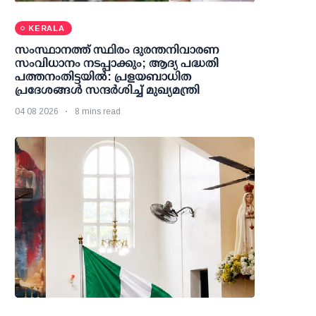
KERALA
സംസ്ഥാനത്ത് സ്ഥിരം ദുരന്തനിവാരണ
സംവിധാനം നടപ്പാക്കും; ആദ്യ പദ്ധതി
പത്തനംതിട്ടയില്‍: പ്രളയബാധിത
പ്രദേശങ്ങള്‍ സന്ദര്‍ശിച്ച് മുഖ്യമന്ത്രി
04 08 2026
8 mins read