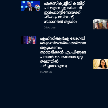
എക്സിക്യൂട്ടീവ് കമ്മിറ്റി
പിന്തുണച്ചു; ജിയാനി
ഇന്‍ഫാന്റിനോയ്ക്ക്
ഫിഫ പ്രസിഡന്റ്
സ്ഥാനത്ത് തുടരാം
06 August
എഫ്‌സി‌ആര്‍‌എ ഭേദഗതി
ക്രൈസ്തവർക്കെതിരായ
ആക്രമണം:
അമേരിക്കൻ എംപിയുടെ
പരാമർശം അന്താരാഷ്ട്ര
തലത്തിൽ
ചർച്ചയാകുന്നു
06 August