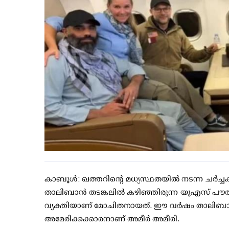
കാബൂൾ: ഖത്തറിന്റെ മധ്യസ്ഥതയിൽ നടന്ന ചർച്
താലിബാൻ തടങ്കലിൽ കഴിഞ്ഞിരുന്ന യുഎസ് പൗര
വ്യക്തിയാണ് മോചിതനായത്. ഈ വർഷം താലിബാന്
അമേരിക്കക്കാരനാണ് അമീർ അമീരി.