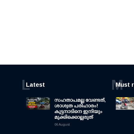
L
M
Latest
Must 
സഹതാപമല്ല വേണ്ടത്,
ശാശ്വത പരിഹാരം!
കുട്ടനാടിനെ ഇനിയും
മുക്കിക്കൊല്ലരുത്
06 August