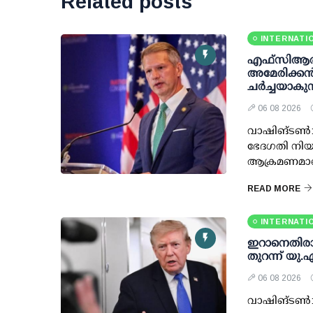
Related posts
INTERNATI
എഫ്‌സി‌ആര
അമേരിക്കൻ
ചർച്ചയാകുന
06 08 2026
വാഷിങ്ടൺ: 
ഭേദഗതി നിയ
ആക്രമണമാണെ
READ MORE
INTERNATI
ഇറാനെതിരായ 
തുറന്ന് യു.
06 08 2026
വാഷിങ്ടണ്