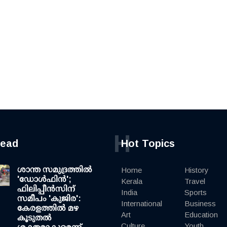
H
read
Hot Topics
ശാന്ത സമുദ്രത്തില്‍
Home
History
'ഡോള്‍ഫിന്‍';
Kerala
Travel
ഫിലിപ്പീന്‍സിന്
India
Sports
സമീപം 'കുജിര':
International
Business
കേരളത്തില്‍ മഴ
Art
Education
കൂടുതല്‍
Culture
Youth