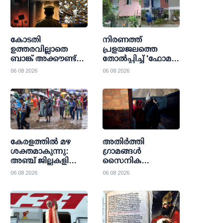
കോടതി
നിരണത്ത്
ഉത്തരവില്ലാതെ
പ്രളയജലത്തെ
ബാങ്ക് അക്കൗണ്ട്
തോല്‍പ്പിച്ച് 'ഫോമ
വിവരങ്ങള്‍
വില്ലേജ്'; 36
06 08 2026
06 08 2026
പരിശോധിക്കാം:
കുടുംബങ്ങള്‍ക്ക്
ബാങ്കേഴ്സ് ബുക്ക്
കാവലായി
എവിഡന്‍സ്
പ്രവാസികളുടെ
ബില്ലിന്
മാതൃകാ നിര്‍മാണം
ലോക്സഭയുടെ
അംഗീകാരം
കേരളത്തില്‍ മഴ
അതിര്‍ത്തി
ശക്തമാകുന്നു:
ഗ്രാമങ്ങള്‍
അഞ്ച് ജില്ലകളിലെ
സൈനിക
വിദ്യാഭ്യാസ
താവളങ്ങളാക്കുന്നു;
06 08 2026
06 08 2026
സ്ഥാപനങ്ങള്‍ക്ക്
ടിബറ്റിലെ
വെള്ളിയാഴ്ച
സാംസ്‌കാരിക
അവധി
അധിനിവേശവും
സൈനിക നീക്കവും
ശക്തിപ്പെടുത്തി