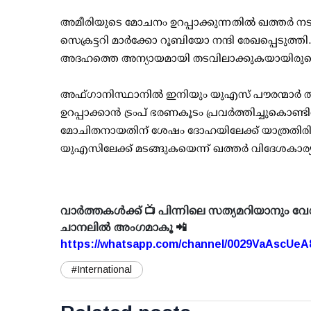
അമീരിയുടെ മോചനം ഉറപ്പാക്കുന്നതിൽ ഖത്തർ നടത്ത
സെക്രട്ടറി മാർക്കോ റൂബിയോ നന്ദി രേഖപ്പെടുത്തി
അദഹത്തെ അന്യായമായി തടവിലാക്കുകയായിരുന്
അഫ്ഗാനിസ്ഥാനിൽ ഇനിയും യുഎസ് പൗരന്മാർ തട
ഉറപ്പാക്കാൻ ട്രംപ് ഭരണകൂടം പ്രവർത്തിച്ചുകൊണ്ട
മോചിതനായതിന് ശേഷം ദോഹയിലേക്ക് യാത്രതിരിച
യുഎസിലേക്ക് മടങ്ങുകയെന്ന് ഖത്തർ വിദേശകാര്യ മ
വാർത്തകൾക്ക് 📺 പിന്നിലെ സത്യമറിയാനും വേ
ചാനലിൽ അംഗമാകൂ 📲
https://whatsapp.com/channel/0029VaAscUe
#International