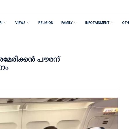
RI
VIEWS
RELIGION
FAMILY
INFOTAINMENT
OTH
അമേരിക്കൻ പൗരന്
ചനം