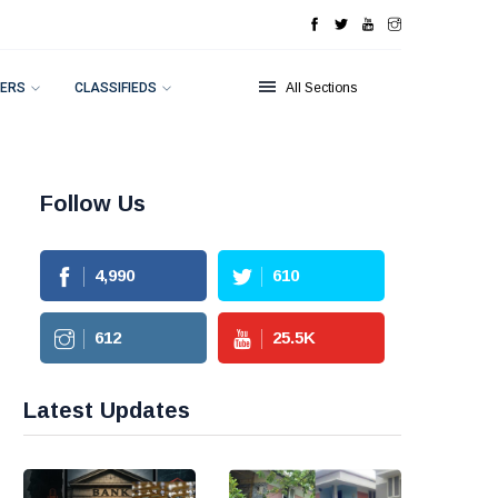
ERS
CLASSIFIEDS
All Sections
Follow Us
4,990
610
612
25.5
K
Latest Updates