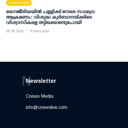
RELIGION
നൈജീരിയയിൽ പള്ളിക്ക് നേരെ സായുധ
ആക്രമണം: വിശുദ്ധ കുർബാനയ്ക്കിടെ
വിശ്വാസികളെ തട്ടിക്കൊണ്ടുപോയി
05 08 2026
8 mins read
N
Newsletter
Cnews Media
info@cnewslive.com