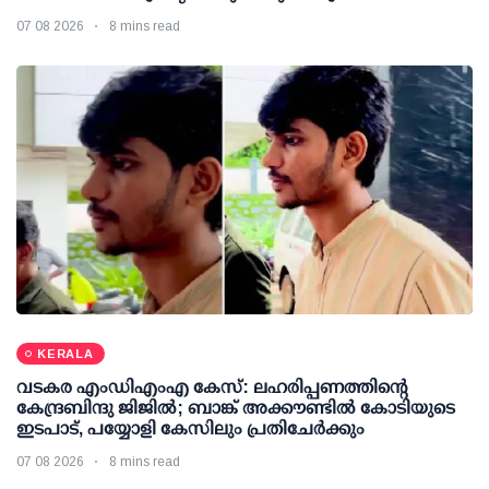
07 08 2026
8 mins read
KERALA
വടകര എംഡിഎംഎ കേസ്: ലഹരിപ്പണത്തിന്റെ
കേന്ദ്രബിന്ദു ജിജില്‍; ബാങ്ക് അക്കൗണ്ടില്‍ കോടിയുടെ
ഇടപാട്, പയ്യോളി കേസിലും പ്രതിചേര്‍ക്കും
07 08 2026
8 mins read