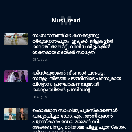
M
Must read
സംസ്ഥാനത്ത് മഴ കനക്കുന്നു;
തിരുവനന്തപുരം, ഇടുക്കി ജില്ലകളിൽ
ഓറഞ്ച് അലർട്ട്; വിവിധ ജില്ലകളിൽ
ശക്തമായ മഴയ്ക്ക് സാധ്യത
08 August
ക്രിസ്തുരാജൻ നീണാൾ വാഴട്ടെ;
സത്യപ്രതിജ്ഞ ചടങ്ങിനിടെ പരസ്യമായ
വിശ്വാസ പ്രഘോഷണവുമായി
കൊളംബിയൻ പ്രസിഡന്റ്
08 August
ഫൊക്കാന സാഹിത്യ പുരസ്‌കാരങ്ങള്‍
പ്രഖ്യാപിച്ചു: ഡോ. എം. അനിരുദ്ധന്‍
പുരസ്‌കാരം ഡോ. മാമ്മന്‍ സി.
ജേക്കബിനും, മറിയാമ്മ പിള്ള പുരസ്‌കാരം