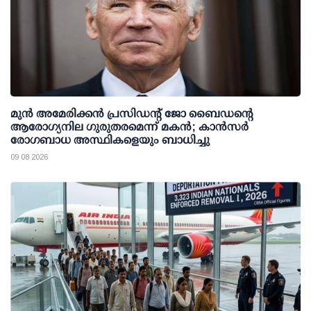
മുന്‍ അമേരിക്കന്‍ പ്രസിഡന്റ് ജോ ബൈഡന്റെ
ആരോഗ്യനില ഗുരുതരമെന്ന് മകന്‍; കാന്‍സര്‍
രോഗബാധ അസ്ഥികളെയും ബാധിച്ചു
09 08 2026