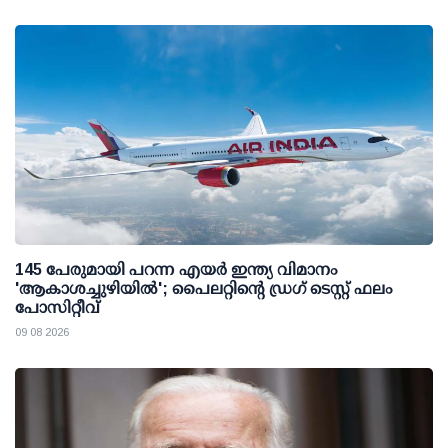
145 പേരുമായി പറന്ന എയര്‍ ഇന്ത്യ വിമാനം
'ആകാശച്ചുഴിയില്‍'; പൈലറ്റിന്റെ ഡ്രഗ് ടെസ്റ്റ് ഫലം
പോസിറ്റീവ്
09 08 2026