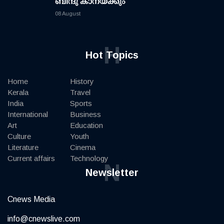
ബിന്ദു കാനയ്ക്കും
08 August
H
Hot Topics
Home
History
Kerala
Travel
India
Sports
International
Business
Art
Education
Culture
Youth
Literature
Cinema
Current affairs
Technology
N
Newsletter
Cnews Media
info@cnewslive.com