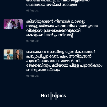
ഓറഞ്ച് അലർട്ട്; വിവിധ ജില്ലകളിൽ
ശക്തമായ മഴയ്ക്ക് സാധ്യത
08 August
ക്രിസ്തുരാജൻ നീണാൾ വാഴട്ടെ;
സത്യപ്രതിജ്ഞ ചടങ്ങിനിടെ പരസ്യമായ
വിശ്വാസ പ്രഘോഷണവുമായി
കൊളംബിയൻ പ്രസിഡന്റ്
08 August
ഫൊക്കാന സാഹിത്യ പുരസ്‌കാരങ്ങള്‍
പ്രഖ്യാപിച്ചു: ഡോ. എം. അനിരുദ്ധന്‍
പുരസ്‌കാരം ഡോ. മാമ്മന്‍ സി.
ജേക്കബിനും, മറിയാമ്മ പിള്ള പുരസ്‌കാരം
ബിന്ദു കാനയ്ക്കും
08 August
H
Hot Topics