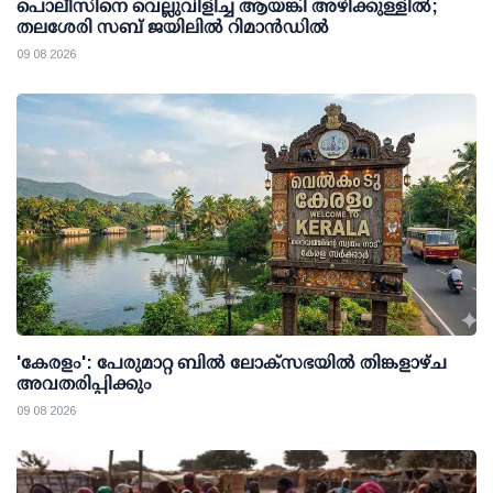
പൊലീസിനെ വെല്ലുവിളിച്ച ആയങ്കി അഴിക്കുള്ളില്‍;
തലശേരി സബ് ജയിലില്‍ റിമാന്‍ഡില്‍
09 08 2026
'കേരളം': പേരുമാറ്റ ബില്‍ ലോക്സഭയില്‍ തിങ്കളാഴ്ച
അവതരിപ്പിക്കും
09 08 2026