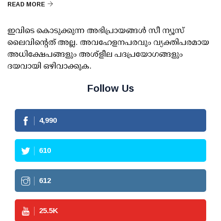
READ MORE
ഇവിടെ കൊടുക്കുന്ന അഭിപ്രായങ്ങള്‍ സീ ന്യൂസ്
ലൈവിന്റെത് അല്ല. അവഹേളനപരവും വ്യക്തിപരമായ
അധിക്ഷേപങ്ങളും അശ്‌ളീല പദപ്രയോഗങ്ങളും
ദയവായി ഒഴിവാക്കുക.
Follow Us
4,990
610
612
25.5
K