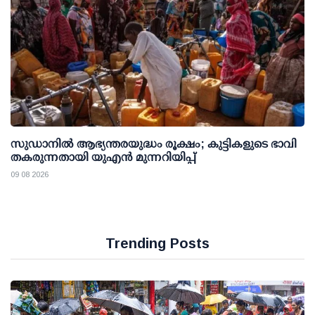
സുഡാനിൽ ആഭ്യന്തരയുദ്ധം രൂക്ഷം; കുട്ടികളുടെ ഭാവി
തകരുന്നതായി യുഎൻ മുന്നറിയിപ്പ്
09 08 2026
Trending Posts