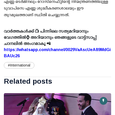
എണ്ണ ടെർമിനലും റോസ്‌നെഫ്റ്റിന്റെ നിയന്ത്രണത്തിലുള്ള
ടുവാപ്‌സെ എണ്ണ ശുദ്ധീകരണശാലയും ഈ
തുറമുഖത്താണ് സ്ഥിതി ചെയ്യുന്നത്.
വാർത്തകൾക്ക് 📺 പിന്നിലെ സത്യമറിയാനും
വേഗത്തിൽ⌚ അറിയാനും ഞങ്ങളുടെ വാട്ട്സാപ്പ്
ചാനലിൽ അംഗമാകൂ 📲
https://whatsapp.com/channel/0029VaAscUeA89MdGi
BAUc26
#International
Related posts