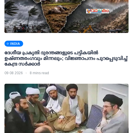
INDIA
ദേശീയ പ്രകൃതി ദുരന്തങ്ങളുടെ പട്ടികയില്‍
ഉഷ്ണതരംഗവും മിന്നലും; വിജ്ഞാപനം പുറപ്പെടുവിച്ച്
കേന്ദ്ര സര്‍ക്കാര്‍
09 08 2026
8 mins read