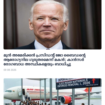
മുന്‍ അമേരിക്കന്‍ പ്രസിഡന്റ് ജോ ബൈഡന്റെ
ആരോഗ്യനില ഗുരുതരമെന്ന് മകന്‍; കാന്‍സര്‍
രോഗബാധ അസ്ഥികളെയും ബാധിച്ചു
09 08 2026