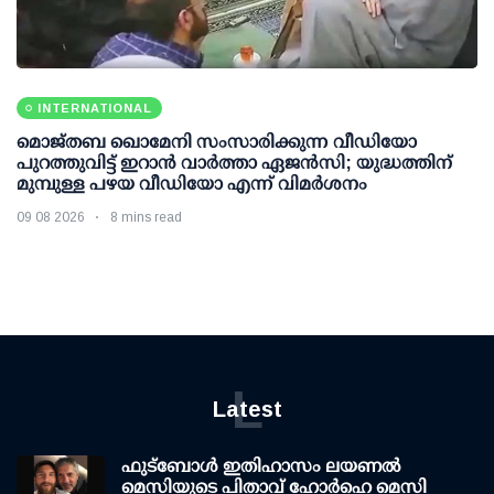
INTERNATIONAL
മൊജ്തബ ഖൊമേനി സംസാരിക്കുന്ന വീഡിയോ
പുറത്തുവിട്ട് ഇറാന്‍ വാര്‍ത്താ ഏജന്‍സി; യുദ്ധത്തിന്
മുമ്പുള്ള പഴയ വീഡിയോ എന്ന് വിമര്‍ശനം
09 08 2026
8 mins read
L
Latest
ഫുട്ബോൾ ഇതിഹാസം ലയണൽ
മെസിയുടെ പിതാവ് ഹോർഹെ മെസി