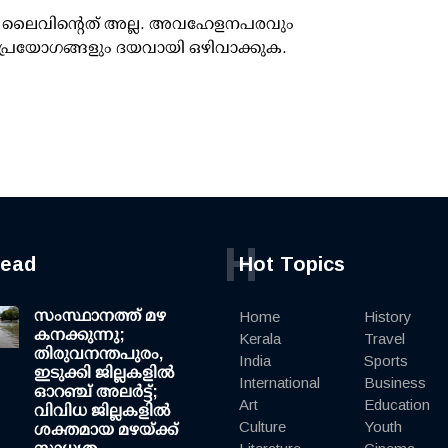
ൂസ് ലൈവിന്റെത് അല്ല. അവഹേളനപരവും
പ്രയോഗങ്ങളും ദയവായി ഒഴിവാക്കുക.
H
read
Hot Topics
സംസ്ഥാനത്ത് മഴ
Home
History
കനക്കുന്നു;
Kerala
Travel
തിരുവനന്തപുരം,
India
Sports
ഇടുക്കി ജില്ലകളിൽ
International
Business
ഓറഞ്ച് അലർട്ട്;
Art
Education
വിവിധ ജില്ലകളിൽ
Culture
Youth
ശക്തമായ മഴയ്ക്ക്