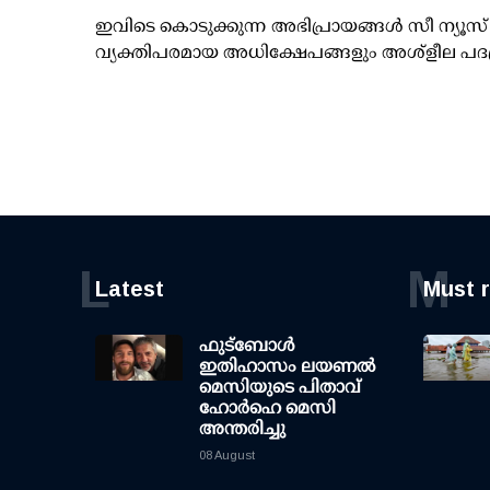
ഇവിടെ കൊടുക്കുന്ന അഭിപ്രായങ്ങള്‍ സീ ന്യ
വ്യക്തിപരമായ അധിക്ഷേപങ്ങളും അശ്‌ളീല പദ
L
M
Latest
Must 
ഫുട്ബോൾ
ഇതിഹാസം ലയണൽ
മെസിയുടെ പിതാവ്
ഹോർഹെ മെസി
അന്തരിച്ചു
08 August