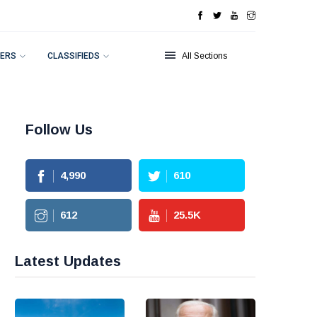
ERS
CLASSIFIEDS
All Sections
Follow Us
4,990
610
612
25.5
K
Latest Updates