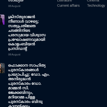
സാധ്യത
Literature
Cinema
Current affairs
Technology
08 August
ക്രിസ്തുരാജൻ
നീണാൾ വാഴട്ടെ;
സത്യപ്രതിജ്ഞ
ചടങ്ങിനിടെ
പരസ്യമായ വിശ്വാസ
പ്രഘോഷണവുമായി
കൊളംബിയൻ
പ്രസിഡന്റ്
08 August
ഫൊക്കാന സാഹിത്യ
പുരസ്‌കാരങ്ങള്‍
പ്രഖ്യാപിച്ചു: ഡോ. എം.
അനിരുദ്ധന്‍
പുരസ്‌കാരം ഡോ.
മാമ്മന്‍ സി.
ജേക്കബിനും,
മറിയാമ്മ പിള്ള
പുരസ്‌കാരം ബിന്ദു
കാനയ്ക്കും