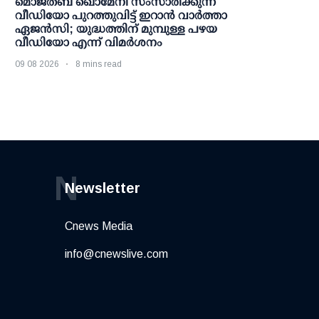
മൊജ്തബ ഖൊമേനി സംസാരിക്കുന്ന
വീഡിയോ പുറത്തുവിട്ട് ഇറാന്‍ വാര്‍ത്താ
ഏജന്‍സി; യുദ്ധത്തിന് മുമ്പുള്ള പഴയ
വീഡിയോ എന്ന് വിമര്‍ശനം
09 08 2026
8 mins read
N
Newsletter
Cnews Media
info@cnewslive.com