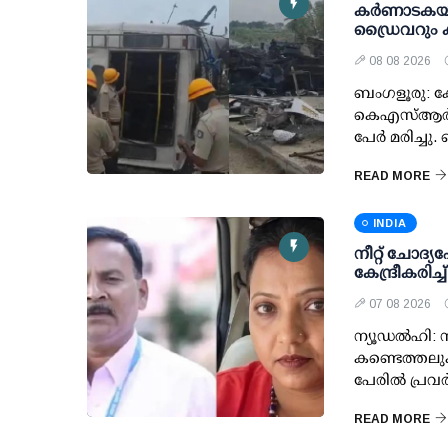
കര്‍ണാടകയ
ഡ്രൈവറും കണ്
08 08 2026
ബംഗളൂരു: ക
കെഎസ്ആര്‍ടി
പേര്‍ മരിച്ച
READ MORE
INDIA
നീറ്റ് ചോദ്യപേ
കേന്ദ്രീകരിച
07 08 2026
ന്യൂഡല്‍ഹി: ന
കണ്ടെത്തലുക
പേരില്‍ പ്രവര്
READ MORE