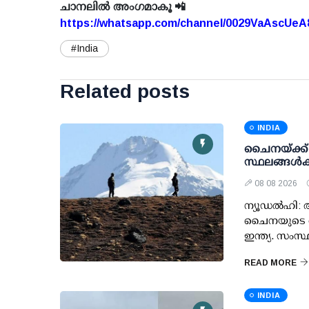
ചാനലിൽ അംഗമാകൂ 📲
https://whatsapp.com/channel/0029VaAscUe
#India
Related posts
INDIA
ചൈനയ്ക്ക്
സ്ഥലങ്ങള്‍ക
08 08 2026
ന്യൂഡല്‍ഹി:
ചൈനയുടെ തുട
ഇന്ത്യ. സംസ്
READ MORE
INDIA