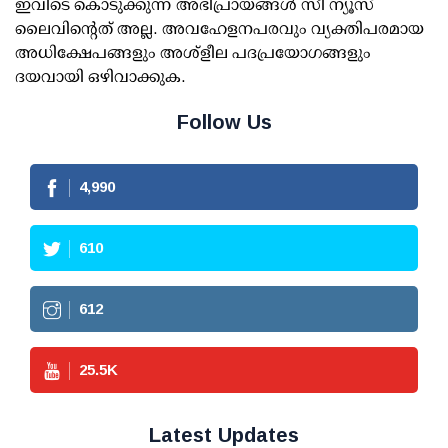
ഇവിടെ കൊടുക്കുന്ന അഭിപ്രായങ്ങള്‍ സീ ന്യൂസ്
ലൈവിന്റെത് അല്ല. അവഹേളനപരവും വ്യക്തിപരമായ
അധിക്ഷേപങ്ങളും അശ്‌ളീല പദപ്രയോഗങ്ങളും
ദയവായി ഒഴിവാക്കുക.
Follow Us
4,990
610
612
25.5
K
Latest Updates