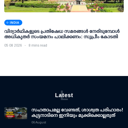
INDIA
വിദ്യാര്‍ഥികളുടെ പ്രതിഷേധ സമരങ്ങള്‍ നേരിടുമ്പോള്‍
അധികൃതര്‍ സംയമനം പാലിക്കണം: സുപ്രീം കോടതി
05 08 2026
8 mins read
L
Latest
സഹതാപമല്ല വേണ്ടത്, ശാശ്വത പരിഹാരം!
കുട്ടനാടിനെ ഇനിയും മുക്കിക്കൊല്ലരുത്
06 August