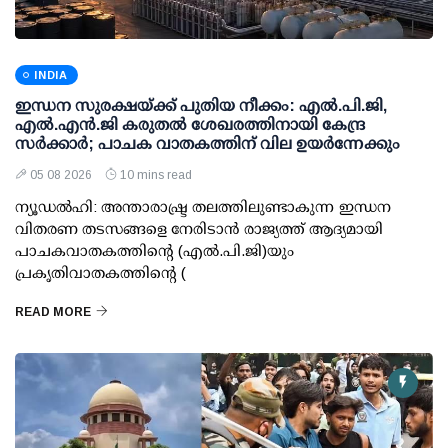
INDIA
ഇന്ധന സുരക്ഷയ്ക്ക് പുതിയ നീക്കം: എല്‍.പി.ജി,
എല്‍.എന്‍.ജി കരുതല്‍ ശേഖരത്തിനായി കേന്ദ്ര
സര്‍ക്കാര്‍; പാചക വാതകത്തിന് വില ഉയര്‍ന്നേക്കും
05 08 2026
10 mins read
ന്യൂഡല്‍ഹി: അന്താരാഷ്ട്ര തലത്തിലുണ്ടാകുന്ന ഇന്ധന
വിതരണ തടസങ്ങളെ നേരിടാന്‍ രാജ്യത്ത് ആദ്യമായി
പാചകവാതകത്തിന്റെ (എല്‍.പി.ജി)യും
പ്രകൃതിവാതകത്തിന്റെ (
READ MORE