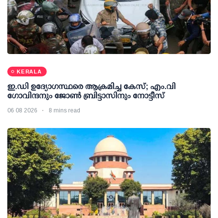
KERALA
ഇ.ഡി ഉദ്യോഗസ്ഥരെ ആക്രമിച്ച കേസ്; എം.വി
ഗോവിന്ദനും ജോണ്‍ ബ്രിട്ടാസിനും നോട്ടീസ്
06 08 2026
8 mins read