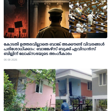
കോടതി ഉത്തരവില്ലാതെ ബാങ്ക് അക്കൗണ്ട് വിവരങ്ങള്‍
പരിശോധിക്കാം: ബാങ്കേഴ്സ് ബുക്ക് എവിഡന്‍സ്
ബില്ലിന് ലോക്സഭയുടെ അംഗീകാരം
06 08 2026