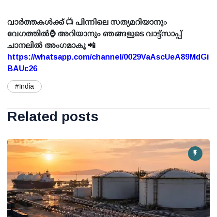
വാർത്തകൾക്ക് 📺 പിന്നിലെ സത്യമറിയാനും
വേഗത്തിൽ⌚ അറിയാനും ഞങ്ങളുടെ വാട്ട്സാപ്പ്
ചാനലിൽ അംഗമാകൂ 📲
https://whatsapp.com/channel/0029VaAscUeA89MdGi
BAUc26
#India
Related posts