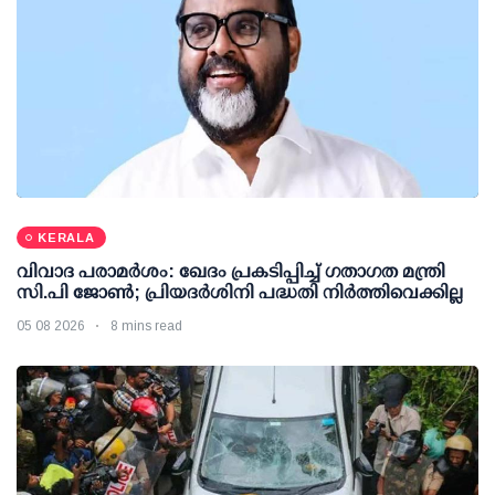
KERALA
വിവാദ പരാമര്‍ശം: ഖേദം പ്രകടിപ്പിച്ച് ഗതാഗത മന്ത്രി
സി.പി ജോണ്‍; പ്രിയദര്‍ശിനി പദ്ധതി നിര്‍ത്തിവെക്കില്ല
05 08 2026
8 mins read