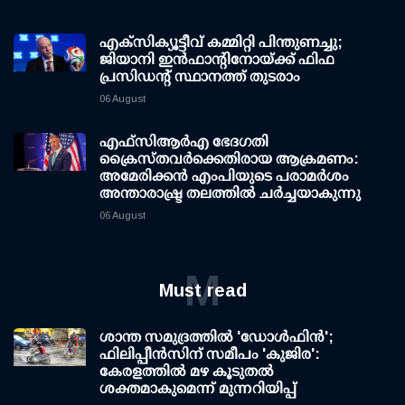
എക്സിക്യൂട്ടീവ് കമ്മിറ്റി പിന്തുണച്ചു;
ജിയാനി ഇന്‍ഫാന്റിനോയ്ക്ക് ഫിഫ
പ്രസിഡന്റ് സ്ഥാനത്ത് തുടരാം
06 August
എഫ്‌സി‌ആര്‍‌എ ഭേദഗതി
ക്രൈസ്തവർക്കെതിരായ ആക്രമണം:
അമേരിക്കൻ എംപിയുടെ പരാമർശം
അന്താരാഷ്ട്ര തലത്തിൽ ചർച്ചയാകുന്നു
06 August
M
Must read
ശാന്ത സമുദ്രത്തില്‍ 'ഡോള്‍ഫിന്‍';
ഫിലിപ്പീന്‍സിന് സമീപം 'കുജിര':
കേരളത്തില്‍ മഴ കൂടുതല്‍
ശക്തമാകുമെന്ന് മുന്നറിയിപ്പ്