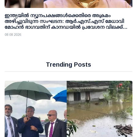
ഇന്ത്യയില്‍ ന്യൂനപക്ഷങ്ങള്‍ക്കെതിരെ അക്രമം
അഴിച്ചുവിടുന്ന സംഘടന: ആര്‍.എസ്.എസ് മേധാവി
മോഹന്‍ ഭാഗവതിന് കാനഡയില്‍ പ്രവേശന വിലക്ക്
ഏര്‍പ്പെടുത്തണമെന്ന് എന്‍.ഡി.പി
08 08 2026
Trending Posts