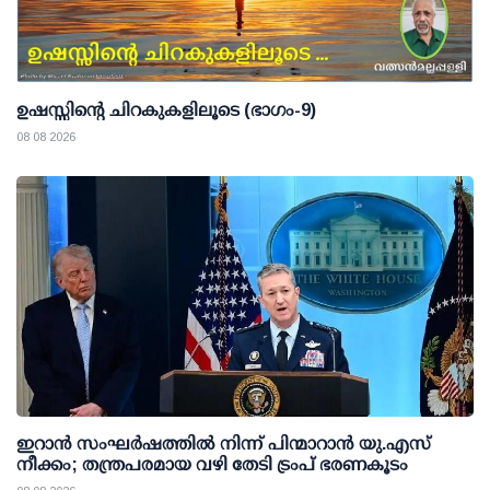
ഉഷസ്സിന്റെ ചിറകുകളിലൂടെ (ഭാഗം-9)
08 08 2026
ഇറാന്‍ സംഘര്‍ഷത്തില്‍ നിന്ന് പിന്മാറാന്‍ യു.എസ്
നീക്കം; തന്ത്രപരമായ വഴി തേടി ട്രംപ് ഭരണകൂടം