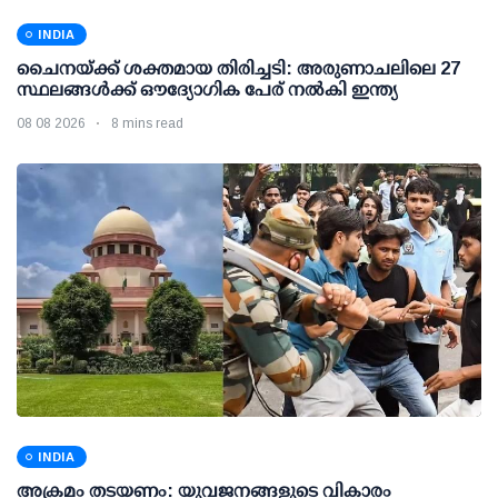
INDIA
ചൈനയ്ക്ക് ശക്തമായ തിരിച്ചടി: അരുണാചലിലെ 27
സ്ഥലങ്ങള്‍ക്ക് ഔദ്യോഗിക പേര് നല്‍കി ഇന്ത്യ
08 08 2026
8 mins read
INDIA
അക്രമം തടയണം: യുവജനങ്ങളുടെ വികാരം