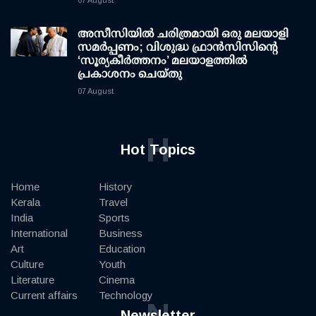
07 August
അസീസിയിൽ ചരിത്രമായി ഒരു മലയാളി
സമർപ്പണം; വിശുദ്ധ ഫ്രാൻസിസിന്റെ
‘സൂര്യകീർത്തനം’ മലയാളത്തിൽ
പ്രകാശനം ചെയ്തു
07 August
H
Hot Topics
Home
History
Kerala
Travel
India
Sports
International
Business
Art
Education
Culture
Youth
Literature
Cinema
Current affairs
Technology
N
Newsletter