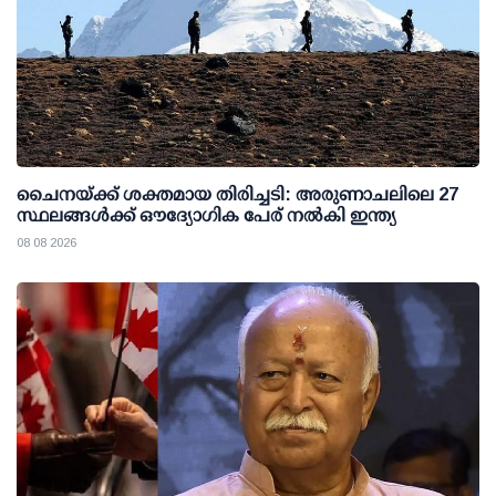
ചൈനയ്ക്ക് ശക്തമായ തിരിച്ചടി: അരുണാചലിലെ 27
സ്ഥലങ്ങള്‍ക്ക് ഔദ്യോഗിക പേര് നല്‍കി ഇന്ത്യ
08 08 2026