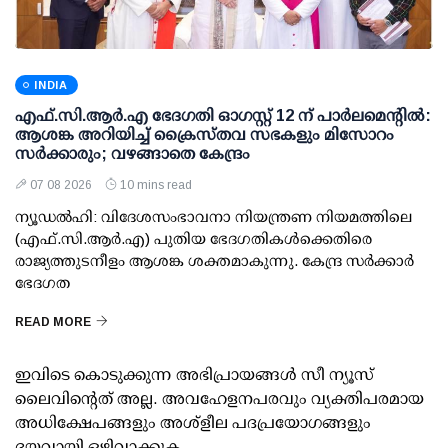
INDIA
എഫ്.സി.ആര്‍.എ ഭേദഗതി ഓഗസ്റ്റ് 12 ന് പാര്‍ലമെന്റില്‍:
ആശങ്ക അറിയിച്ച് ക്രൈസ്തവ സഭകളും മിസോറം
സര്‍ക്കാരും; വഴങ്ങാതെ കേന്ദ്രം
07 08 2026
10 mins read
ന്യൂഡല്‍ഹി: വിദേശസംഭാവനാ നിയന്ത്രണ നിയമത്തിലെ
(എഫ്.സി.ആര്‍.എ) പുതിയ ഭേദഗതികള്‍ക്കെതിരെ
രാജ്യത്തുടനീളം ആശങ്ക ശക്തമാകുന്നു. കേന്ദ്ര സര്‍ക്കാര്‍
ഭേദഗത
READ MORE
ഇവിടെ കൊടുക്കുന്ന അഭിപ്രായങ്ങള്‍ സീ ന്യൂസ്
ലൈവിന്റെത് അല്ല. അവഹേളനപരവും വ്യക്തിപരമായ
അധിക്ഷേപങ്ങളും അശ്‌ളീല പദപ്രയോഗങ്ങളും
ദയവായി ഒഴിവാക്കുക.