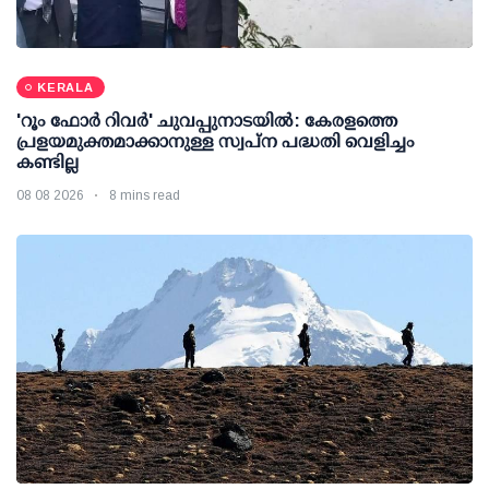
KERALA
'റൂം ഫോര്‍ റിവര്‍' ചുവപ്പുനാടയില്‍: കേരളത്തെ
പ്രളയമുക്തമാക്കാനുള്ള സ്വപ്ന പദ്ധതി വെളിച്ചം
കണ്ടില്ല
08 08 2026
8 mins read