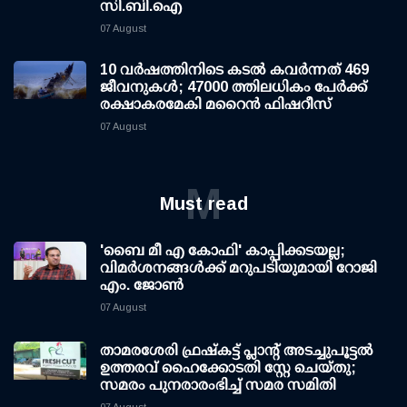
സി.ബി.ഐ
07 August
10 വര്‍ഷത്തിനിടെ കടല്‍ കവര്‍ന്നത് 469
ജീവനുകള്‍; 47000 ത്തിലധികം പേര്‍ക്ക്
രക്ഷാകരമേകി മറൈന്‍ ഫിഷറീസ്
07 August
M
Must read
'ബൈ മീ എ കോഫി' കാപ്പിക്കടയല്ല;
വിമര്‍ശനങ്ങള്‍ക്ക് മറുപടിയുമായി റോജി
എം. ജോണ്‍
07 August
താമരശേരി ഫ്രഷ്കട്ട് പ്ലാന്റ് അടച്ചുപൂട്ടൽ
ഉത്തരവ് ഹൈക്കോടതി സ്റ്റേ ചെയ്തു;
സമരം പുനരാരംഭിച്ച് സമര സമിതി