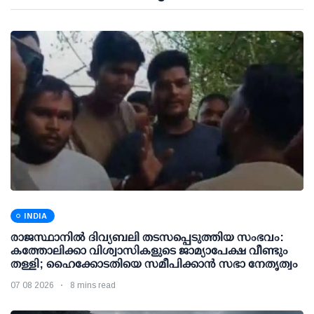
INDIA
രാജസ്ഥാനിൽ ദിവ്യബലി തടസപ്പെടുത്തിയ സംഭവം:
കത്തോലിക്കാ വിശ്വാസികളുടെ ജാമ്യാപേക്ഷ വീണ്ടും
തള്ളി; ഹൈക്കോടതിയെ സമീപിക്കാൻ സഭാ നേതൃത്വം
07 08 2026
8 mins read