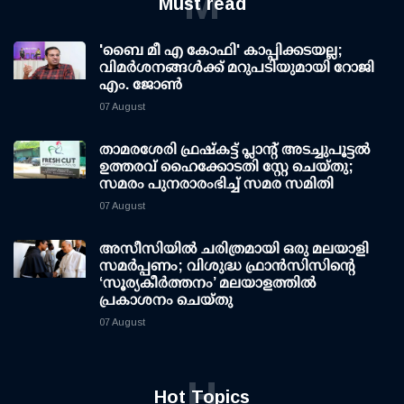
M
Must read
'ബൈ മീ എ കോഫി' കാപ്പിക്കടയല്ല;
വിമര്‍ശനങ്ങള്‍ക്ക് മറുപടിയുമായി റോജി
എം. ജോണ്‍
07 August
താമരശേരി ഫ്രഷ്കട്ട് പ്ലാന്റ് അടച്ചുപൂട്ടൽ
ഉത്തരവ് ഹൈക്കോടതി സ്റ്റേ ചെയ്തു;
സമരം പുനരാരംഭിച്ച് സമര സമിതി
07 August
അസീസിയിൽ ചരിത്രമായി ഒരു മലയാളി
സമർപ്പണം; വിശുദ്ധ ഫ്രാൻസിസിന്റെ
‘സൂര്യകീർത്തനം’ മലയാളത്തിൽ
പ്രകാശനം ചെയ്തു
07 August
H
Hot Topics