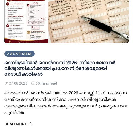
AUSTRALIA
ഓസ്ട്രേലിയൻ സെൻസസ് 2026: സീറോ മലബാർ
വിശ്വാസികൾക്കായി പ്രധാന നിർദേശവുമായി
സഭാധികാരികൾ
07 08 2026
10 mins read
മെൽബൺ: ഓസ്ട്രേലിയയിൽ 2026 ഓഗസ്റ്റ് 11 ന് നടക്കുന്ന
ദേശീയ സെൻസസിൽ സീറോ മലബാർ വിശ്വാസികൾ
തങ്ങളുടെ വിവരങ്ങൾ രേഖപ്പെടുത്തുമ്പോൾ പ്രത്യേക ശ്രദ്ധ
പുലർത്ത
READ MORE