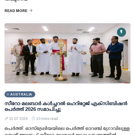
READ MORE
AUSTRALIA
സീറോ-മലബാർ കൾച്ചറൽ ഹെറിറ്റേജ് എക്സിബിഷൻ
പെർത്ത് 2026 സമാപിച്ചു
31 07 2026
10 mins read
പെർത്ത്: ഓസ്ട്രേലിയയിലെ പെർത്ത് ഓറഞ്ച് ഗ്രോവിലുള്ള
സെന്റ് ജോസഫ് സീറോ-മലബാർ ഇടവകങ്കണത്തിൽ