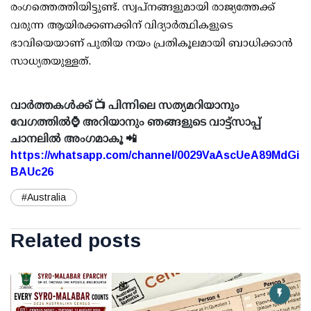
രംഗത്തെത്തിയിട്ടുണ്ട്. സ്വപ്നങ്ങളുമായി രാജ്യത്തേക്ക്
വരുന്ന ആയിരക്കണക്കിന് വിദ്യാർത്ഥികളുടെ
ഭാവിയെയാണ് പുതിയ നയം പ്രതികൂലമായി ബാധിക്കാൻ
സാധ്യതയുള്ളത്.
വാർത്തകൾക്ക് 📺 പിന്നിലെ സത്യമറിയാനും
വേഗത്തിൽ⌚ അറിയാനും ഞങ്ങളുടെ വാട്ട്സാപ്പ്
ചാനലിൽ അംഗമാകൂ 📲
https://whatsapp.com/channel/0029VaAscUeA89MdGi
BAUc26
#Australia
Related posts