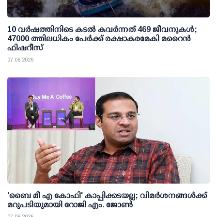
10 വര്‍ഷത്തിനിടെ കടല്‍ കവര്‍ന്നത് 469 ജീവനുകള്‍;
47000 ത്തിലധികം പേര്‍ക്ക് രക്ഷാകരമേകി മറൈന്‍
ഫിഷറീസ്
07 08 2026
'ബൈ മീ എ കോഫി' കാപ്പിക്കടയല്ല; വിമര്‍ശനങ്ങള്‍ക്ക്
മറുപടിയുമായി റോജി എം. ജോണ്‍
07 08 2026