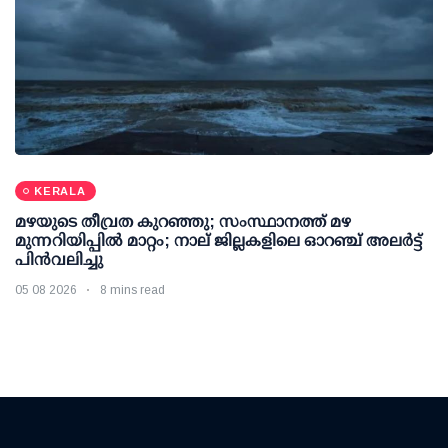
KERALA
മഴയുടെ തീവ്രത കുറഞ്ഞു; സംസ്ഥാനത്ത് മഴ
മുന്നറിയിപ്പിൽ മാറ്റം; നാല് ജില്ലകളിലെ ഓറഞ്ച് അലർട്ട്
പിൻവലിച്ചു
05 08 2026
8 mins read