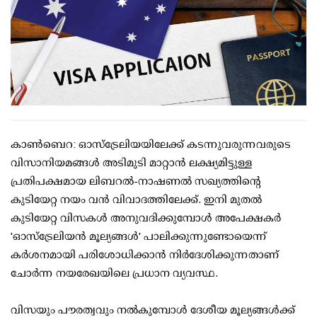
കാൺബെറ: ഓസ്‌ട്രേലിയയിലേക്ക് കടന്നുവരുന്നവരുടെ
വിസാനിയമങ്ങൾ അടിമുടി മാറ്റാൻ ലക്ഷ്യമിട്ടുള്ള
പ്രതിപക്ഷമായ ലിബറൽ-നാഷണൽ സഖ്യത്തിൻ്റെ
കുടിയേറ്റ നയം വൻ വിവാദത്തിലേക്ക്. ഇനി മുതൽ
കുടിയേറ്റ വിസകൾ അനുവദിക്കുമ്പോൾ അപേക്ഷകർ
'ഓസ്‌ട്രേലിയൻ മൂല്യങ്ങൾ' പാലിക്കുന്നുണ്ടോയെന്ന്
കർശനമായി പരിശോധിക്കാൻ നിർദേശിക്കുന്നതാണ്
ചോർന്ന നയരേഖയിലെ പ്രധാന വ്യവസ്ഥ.
വിസയും പൗരത്വവും നൽകുമ്പോൾ ദേശീയ മൂല്യങ്ങൾക്ക്