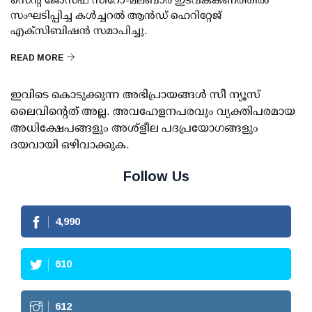
സംഘടിപ്പിച്ച കൾച്ചറൽ ആൻഡ് ഹെറിറ്റേജ്
എക്സിബിഷൻ സമാപിച്ചു.
READ MORE
ഇവിടെ കൊടുക്കുന്ന അഭിപ്രായങ്ങള്‍ സീ ന്യൂസ്
ലൈവിന്റെത് അല്ല. അവഹേളനപരവും വ്യക്തിപരമായ
അധിക്ഷേപങ്ങളും അശ്‌ളീല പദപ്രയോഗങ്ങളും
ദയവായി ഒഴിവാക്കുക.
Follow Us
4,990
610
612