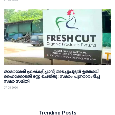
താമരശേരി ഫ്രഷ്കട്ട് പ്ലാന്റ് അടച്ചുപൂട്ടൽ ഉത്തരവ്
ഹൈക്കോടതി സ്റ്റേ ചെയ്തു; സമരം പുനരാരംഭിച്ച്
സമര സമിതി
07 08 2026
Trending Posts