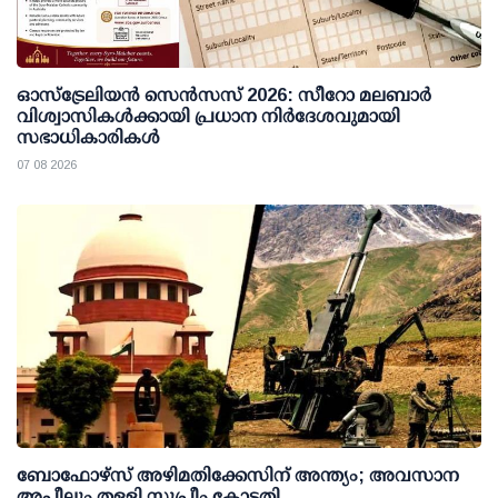
ഓസ്ട്രേലിയൻ സെൻസസ് 2026: സീറോ മലബാർ
വിശ്വാസികൾക്കായി പ്രധാന നിർദേശവുമായി
സഭാധികാരികൾ
07 08 2026
ബോഫോഴ്സ് അഴിമതിക്കേസിന് അന്ത്യം; അവസാന
അപ്പീലും തള്ളി സുപ്രീം കോടതി