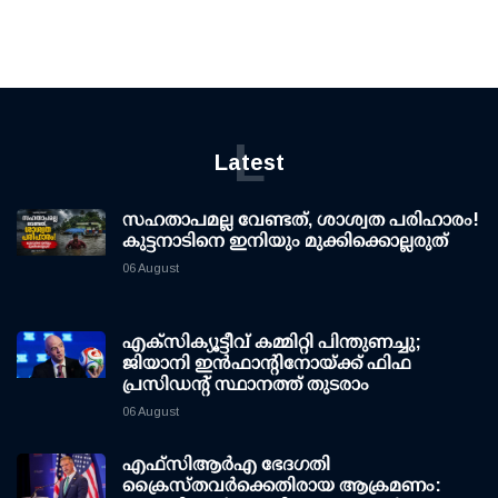
L
Latest
സഹതാപമല്ല വേണ്ടത്, ശാശ്വത പരിഹാരം!
കുട്ടനാടിനെ ഇനിയും മുക്കിക്കൊല്ലരുത്
06 August
എക്സിക്യൂട്ടീവ് കമ്മിറ്റി പിന്തുണച്ചു;
ജിയാനി ഇന്‍ഫാന്റിനോയ്ക്ക് ഫിഫ
പ്രസിഡന്റ് സ്ഥാനത്ത് തുടരാം
06 August
എഫ്‌സി‌ആര്‍‌എ ഭേദഗതി
ക്രൈസ്തവർക്കെതിരായ ആക്രമണം: