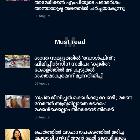
അമേരിക്കൻ എംപിയുടെ പരാമർശം
അന്താരാഷ്ട്ര തലത്തിൽ ചർച്ചയാകുന്നു
06 August
M
Must read
ശാന്ത സമുദ്രത്തില്‍ 'ഡോള്‍ഫിന്‍';
ഫിലിപ്പീന്‍സിന് സമീപം 'കുജിര':
കേരളത്തില്‍ മഴ കൂടുതല്‍
ശക്തമാകുമെന്ന് മുന്നറിയിപ്പ്
06 August
ഗുപ്ത ജീവിച്ചത് മക്കള്‍ക്കു വേണ്ടി; മരണ
നേരത്ത് ആരുമില്ലാതെ മടക്കം:
മക്കള്‍ക്കെല്ലാം തിരക്കോട് തിരക്ക്
06 August
പെർത്തിൽ വാഹനാപകടത്തിൽ മരിച്ച
മലയാളി നഴ്സ് ആൻ മേരി ജോയിയുടെ