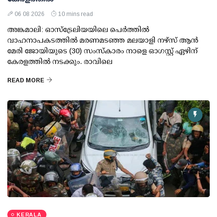
06 08 2026
10 mins read
അങ്കമാലി: ഓസ്‌ട്രേലിയയിലെ പെർത്തിൽ
വാഹനാപകടത്തിൽ മരണമടഞ്ഞ മലയാളി നഴ്സ് ആൻ
മേരി ജോയിയുടെ (30) സംസ്കാരം നാളെ ഓഗസ്റ്റ് ഏഴിന്
കേരളത്തിൽ നടക്കും. രാവിലെ
READ MORE
KERALA