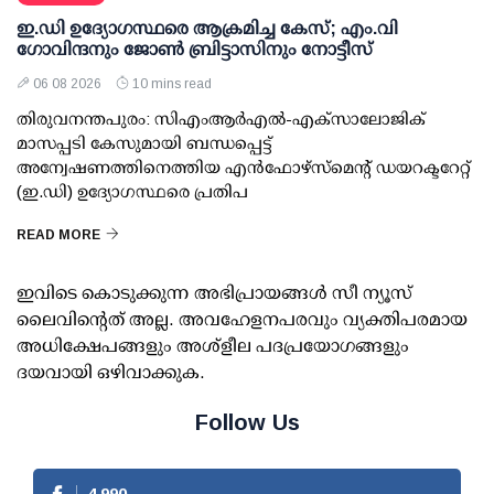
ഇ.ഡി ഉദ്യോഗസ്ഥരെ ആക്രമിച്ച കേസ്; എം.വി
ഗോവിന്ദനും ജോണ്‍ ബ്രിട്ടാസിനും നോട്ടീസ്
06 08 2026
10 mins read
തിരുവനന്തപുരം: സിഎംആര്‍എല്‍-എക്‌സാലോജിക്
മാസപ്പടി കേസുമായി ബന്ധപ്പെട്ട്
അന്വേഷണത്തിനെത്തിയ എന്‍ഫോഴ്സ്മെന്റ് ഡയറക്ടറേറ്റ്
(ഇ.ഡി) ഉദ്യോഗസ്ഥരെ പ്രതിപ
READ MORE
ഇവിടെ കൊടുക്കുന്ന അഭിപ്രായങ്ങള്‍ സീ ന്യൂസ്
ലൈവിന്റെത് അല്ല. അവഹേളനപരവും വ്യക്തിപരമായ
അധിക്ഷേപങ്ങളും അശ്‌ളീല പദപ്രയോഗങ്ങളും
ദയവായി ഒഴിവാക്കുക.
Follow Us
4,990