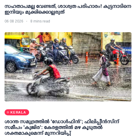
സഹതാപമല്ല വേണ്ടത്, ശാശ്വത പരിഹാരം! കുട്ടനാടിനെ
ഇനിയും മുക്കിക്കൊല്ലരുത്
06 08 2026
8 mins read
KERALA
ശാന്ത സമുദ്രത്തില്‍ 'ഡോള്‍ഫിന്‍'; ഫിലിപ്പീന്‍സിന്
സമീപം 'കുജിര': കേരളത്തില്‍ മഴ കൂടുതല്‍
ശക്തമാകുമെന്ന് മുന്നറിയിപ്പ്