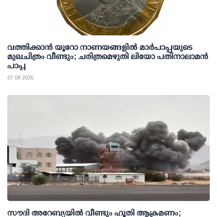
വത്തിക്കാൻ യൂറോ നാണയങ്ങളിൽ മാർപാപ്പയുടെ
മുഖചിത്രം വീണ്ടും; ചരിത്രമെഴുതി ലിയോ പതിനാലാമൻ
പാപ്പ
07 08 2026
സൗദി അറേബ്യയില്‍ വീണ്ടും ഹൂതി ആക്രമണം;