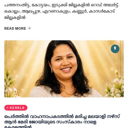
പത്തനംതിട്ട, കോട്ടയം, ഇടുക്കി ജില്ലകളില്‍ റെഡ് അലര്‍ട്ട്.
കൊല്ലം, ആലപ്പുഴ, എറണാകുളം, കണ്ണൂര്‍, കാസര്‍കോട്
ജില്ലകളില്‍
READ MORE
KERALA
പെർത്തിൽ വാഹനാപകടത്തിൽ മരിച്ച മലയാളി നഴ്സ്
ആൻ മേരി ജോയിയുടെ സംസ്കാരം നാളെ
കേരളത്തിൽ