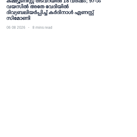
കമ്മ്യൂണിസ്റ്റ് തടവറയില്‍ 18 വര്‍ഷം; 97-ാം
വയസില്‍ അതേ വേദിയില്‍
ദിവ്യബലിയര്‍പ്പിച്ച് കര്‍ദിനാള്‍ ഏണസ്റ്റ്
സിമോണി
06 08 2026
8 mins read