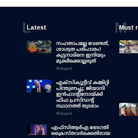
L
M
Latest
Must 
സഹതാപമല്ല വേണ്ടത്,
ശാശ്വത പരിഹാരം!
കുട്ടനാടിനെ ഇനിയും
മുക്കിക്കൊല്ലരുത്
06 August
എക്സിക്യൂട്ടീവ് കമ്മിറ്റി
പിന്തുണച്ചു; ജിയാനി
ഇന്‍ഫാന്റിനോയ്ക്ക്
ഫിഫ പ്രസിഡന്റ്
സ്ഥാനത്ത് തുടരാം
06 August
എഫ്‌സി‌ആര്‍‌എ ഭേദഗതി
ക്രൈസ്തവർക്കെതിരായ