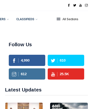
ERS
CLASSIFIEDS
All Sections
Follow Us
4,990
610
612
25.5
K
Latest Updates