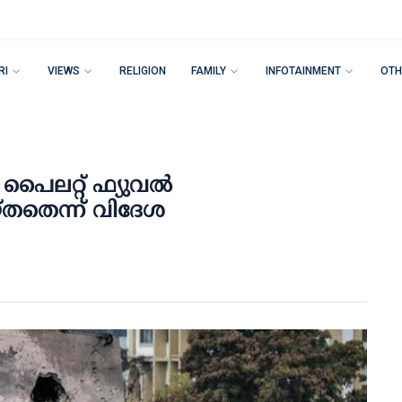
RI
VIEWS
RELIGION
FAMILY
INFOTAINMENT
OTH
 പൈലറ്റ് ഫ്യുവൽ
്തതെന്ന് വിദേശ