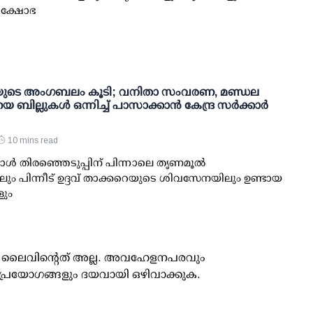
്രക്ഷോഭ
ുടെ അംഗബലം കൂടി; വനിതാ സംവരണ, മണ്ഡല
 ബില്ലുകള്‍ ഒന്നിച്ച് പാസാക്കാന്‍ കേന്ദ്ര സര്‍ക്കാര്‍
10 mins read
്‍ തിരഞ്ഞെടുപ്പിന് പിന്നാലെ തൃണമൂല്‍
ും പിന്നീട് ഉദ്ദവ് താക്കറെയുടെ ശിവസേനയിലും ഉണ്ടായ
ും
ൂസ് ലൈവിന്റെത് അല്ല. അവഹേളനപരവും
പ്രയോഗങ്ങളും ദയവായി ഒഴിവാക്കുക.