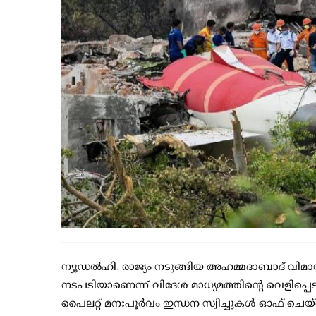
ന്യൂഡൽഹി: രാജ്യം നടുങ്ങിയ അഹമ്മദാബാദ് വിമ
നടപടിയാണെന്ന് വിദേശ മാധ്യമത്തിന്റെ വെളിപ്പെ
പൈലറ്റ് മനഃപൂർവം ഇന്ധന സ്വിച്ചുകൾ ഓഫ് ചെയ്ത