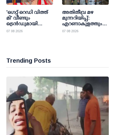
'ഗെറ്റ് റെഡി വിത്ത്
അതിതീവ്ര മഴ
മി' വീണ്ടും
മുന്നറിയിപ്പ്:
ട്രെന്‍ഡുമായി
എറണാകുളത്തും
ഇന്‍സ്റ്റഗ്രാമില്‍
തൃശൂരിലും
07 08 2026
07 08 2026
മോഡി; കൈത്തറി
വിദ്യാലയങ്ങള്‍ക്ക്
ദിനം
അവധി പ്രഖ്യാപിച്ചു
ജനകീയമാക്കാന്‍
പുതിയ
ചലഞ്ചുമായി
Trending Posts
പ്രധാനമന്ത്രി