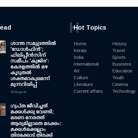
H
read
Hot Topics
ശാന്ത സമുദ്രത്തില്‍
Home
History
'ഡോള്‍ഫിന്‍';
Kerala
Travel
ഫിലിപ്പീന്‍സിന്
India
Sports
സമീപം 'കുജിര':
International
Business
കേരളത്തില്‍ മഴ
Art
Education
കൂടുതല്‍
Culture
Youth
ശക്തമാകുമെന്ന്
മുന്നറിയിപ്പ്
Literature
Cinema
Current affairs
Technology
06 August
ഗുപ്ത ജീവിച്ചത്
മക്കള്‍ക്കു വേണ്ടി;
മരണ നേരത്ത്
ആരുമില്ലാതെ മടക്കം:
മക്കള്‍ക്കെല്ലാം
തിരക്കോട് തിരക്ക്