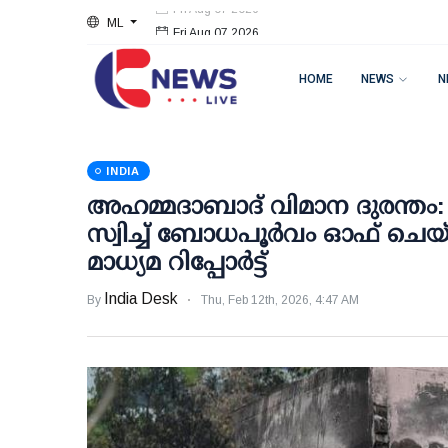
ML
Fri Aug 07 2026
HOME
NEWS
N
INDIA
അഹമ്മദാബാദ് വിമാന ദുരന്തം:
സ്വിച്ച് ബോധപൂർവം ഓഫ് ചെയ
മാധ്യമ റിപ്പോർട്ട്
India Desk
By
Thu, Feb 12th, 2026, 4:47 AM