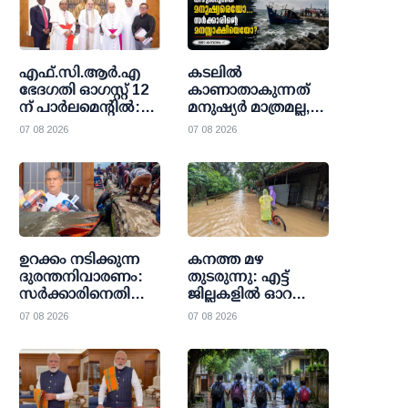
എഫ്.സി.ആര്‍.എ
കടലിൽ
ഭേദഗതി ഓഗസ്റ്റ് 12
കാണാതാകുന്നത്
ന് പാര്‍ലമെന്റില്‍:
മനുഷ്യർ മാത്രമല്ല,
ആശങ്ക അറിയിച്ച്
സർക്കാരിന്റെ
07 08 2026
07 08 2026
ക്രൈസ്തവ
ഉത്തരവാദിത്വവുമാണ്
സഭകളും മിസോറം
സര്‍ക്കാരും;
വഴങ്ങാതെ കേന്ദ്രം
ഉറക്കം നടിക്കുന്ന
കനത്ത മഴ
ദുരന്തനിവാരണം:
തുടരുന്നു: എട്ട്
സര്‍ക്കാരിനെതിരെ
ജില്ലകളില്‍ ഓറഞ്ച്
രൂക്ഷ
അലര്‍ട്ട്;
07 08 2026
07 08 2026
വിമര്‍ശനവുമായി
സ്‌കൂളുകള്‍ക്കും
ലത്തീന്‍ സഭയും
കോളജുകള്‍ക്കും
മത്സ്യത്തൊഴിലാളി
അവധി
സംഘടനകളും