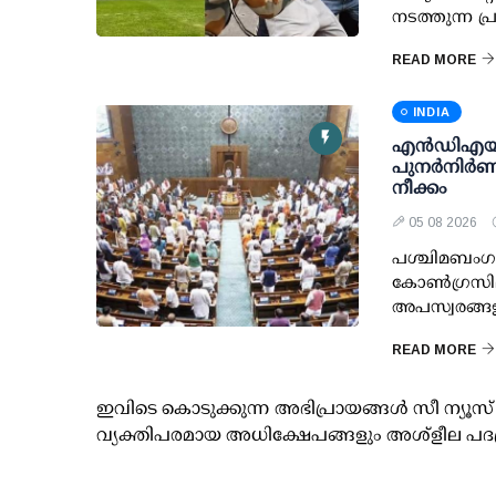
നടത്തുന്ന പ
READ MORE
INDIA
എന്‍ഡിഎയ
പുനര്‍നിര്‍ണയ
നീക്കം
05 08 2026
പശ്ചിമബംഗാള
കോണ്‍ഗ്രസില
അപസ്വരങ്ങള
READ MORE
ഇവിടെ കൊടുക്കുന്ന അഭിപ്രായങ്ങള്‍ സീ ന്യ
വ്യക്തിപരമായ അധിക്ഷേപങ്ങളും അശ്‌ളീല പദ