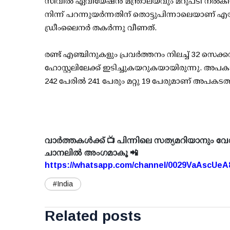
സിവിൽ ഏവിയേഷൻ മന്ത്രാലയവും മറുപടി നൽകിയ
നിന്ന് പറന്നുയർന്നതിന് തൊട്ടുപിന്നാലെയാണ് എയ
ഡ്രീംലൈനർ തകർന്നു വീണത്.
രണ്ട് എഞ്ചിനുകളും പ്രവർത്തനം നിലച്ച് 32 സെ
ഹോസ്റ്റലിലേക്ക് ഇടിച്ചുകയറുകയായിരുന്നു. അപകടത
242 പേരിൽ 241 പേരും മറ്റു 19 പേരുമാണ് അപകടത്ത
വാർത്തകൾക്ക് 📺 പിന്നിലെ സത്യമറിയാനും വേ
ചാനലിൽ അംഗമാകൂ 📲
https://whatsapp.com/channel/0029VaAscUe
#India
Related posts