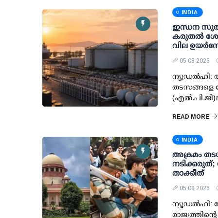
INDIA
ഇന്ധന സുരക്
കരുതല്‍ ശേഖ
വില ഉയര്‍ന്ന
05 08 2026
ന്യൂഡല്‍ഹി:
തടസങ്ങളെ ന
(എല്‍.പി.ജി
READ MORE
INDIA
അക്രമം തടയ
നടിക്കരുത്
താക്കീത്
05 08 2026
ന്യൂഡല്‍ഹി: ച
രാജ്യത്തിന്റ