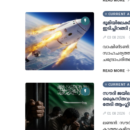
READ MORE
CURRENT A
ഭൂമിയിലേക്ക
ഇടിച്ചിറങ്ങി
03 08 2026
വാഷിങ്ടണ്‍
സാഹചര്യത്തി
ചന്ദ്രോപരിത
READ MORE
CURRENT A
സൗദി ജയില
ക്രൈസ്തവരെ
തേടി ആംഗ്ല
01 08 2026
ലണ്ടൻ: സൗ
കാത്തുകഴിയ