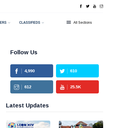
ERS
CLASSIFIEDS
All Sections
Follow Us
4,990
610
612
25.5
K
Latest Updates