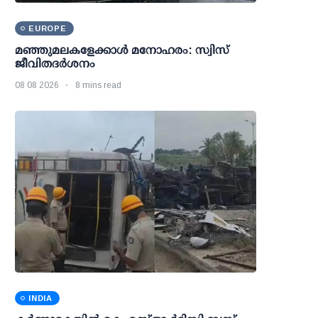
EUROPE
മഞ്ഞുമലകളേക്കാൾ മനോഹരം: സ്വിസ്
ജീവിതദർശനം
08 08 2026
8 mins read
INDIA