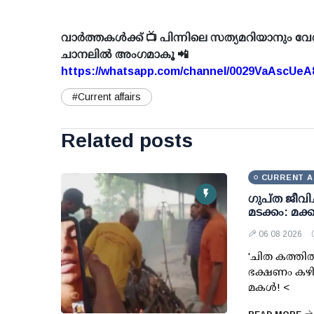
വാർത്തകൾക്ക് 📺 പിന്നിലെ സത്യമറിയാനും വേ
ചാനലിൽ അംഗമാകൂ 📲
https://whatsapp.com/channel/0029VaAscUe
#Current affairs
Related posts
CURRENT A
ഗുപ്ത ജീവിച
മടക്കം: മക്ക
06 08 2026
'ചിത കത്തിത
ഭക്ഷണം കഴിക
മകള്‍! <