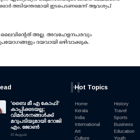
 സർക്കാർ അടിയന്തരമായി ഇടപെടണമെന്ന് ആവശ്യപ്
ൂസ് ലൈവിന്റെത് അല്ല. അവഹേളനപരവും
പ്രയോഗങ്ങളും ദയവായി ഒഴിവാക്കുക.
H
read
Hot Topics
'ബൈ മീ എ കോഫി'
Home
History
കാപ്പിക്കടയല്ല;
Kerala
Travel
വിമര്‍ശനങ്ങള്‍ക്ക്
India
Sports
മറുപടിയുമായി റോജി
International
Business
എം. ജോണ്‍
Art
Education
07 August
Culture
Youth