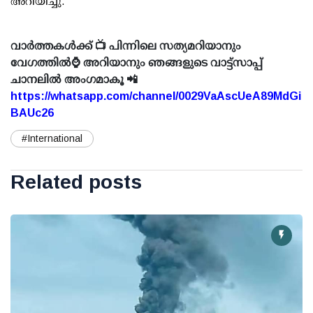
അറിയിച്ചു.
വാർത്തകൾക്ക് 📺 പിന്നിലെ സത്യമറിയാനും
വേഗത്തിൽ⌚ അറിയാനും ഞങ്ങളുടെ വാട്ട്സാപ്പ്
ചാനലിൽ അംഗമാകൂ 📲
https://whatsapp.com/channel/0029VaAscUeA89MdGi
BAUc26
#International
Related posts