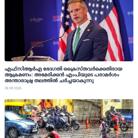
എഫ്‌സി‌ആര്‍‌എ ഭേദഗതി ക്രൈസ്തവർക്കെതിരായ
ആക്രമണം: അമേരിക്കൻ എംപിയുടെ പരാമർശം
അന്താരാഷ്ട്ര തലത്തിൽ ചർച്ചയാകുന്നു
06 08 2026