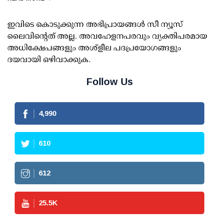
ഇവിടെ കൊടുക്കുന്ന അഭിപ്രായങ്ങള്‍ സീ ന്യൂസ്
ലൈവിന്റെത് അല്ല. അവഹേളനപരവും വ്യക്തിപരമായ
അധിക്ഷേപങ്ങളും അശ്‌ളീല പദപ്രയോഗങ്ങളും
ദയവായി ഒഴിവാക്കുക.
Follow Us
4,990
610
612
25.5
K