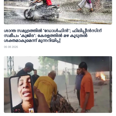
ശാന്ത സമുദ്രത്തില്‍ 'ഡോള്‍ഫിന്‍'; ഫിലിപ്പീന്‍സിന്
സമീപം 'കുജിര': കേരളത്തില്‍ മഴ കൂടുതല്‍
ശക്തമാകുമെന്ന് മുന്നറിയിപ്പ്
06 08 2026