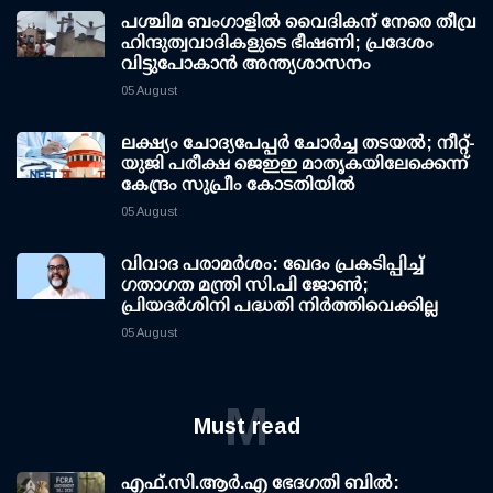
പശ്ചിമ ബംഗാളിൽ വൈദികന് നേരെ തീവ്ര
ഹിന്ദുത്വവാദികളുടെ ഭീഷണി; പ്രദേശം
വിട്ടുപോകാൻ അന്ത്യശാസനം
05 August
ലക്ഷ്യം ചോദ്യപേപ്പര്‍ ചോര്‍ച്ച തടയല്‍; നീറ്റ്-
യുജി പരീക്ഷ ജെഇഇ മാതൃകയിലേക്കെന്ന്
കേന്ദ്രം സുപ്രീം കോടതിയില്‍
05 August
വിവാദ പരാമര്‍ശം: ഖേദം പ്രകടിപ്പിച്ച്
ഗതാഗത മന്ത്രി സി.പി ജോണ്‍;
പ്രിയദര്‍ശിനി പദ്ധതി നിര്‍ത്തിവെക്കില്ല
05 August
M
Must read
എഫ്.സി.ആര്‍.എ ഭേദഗതി ബില്‍: