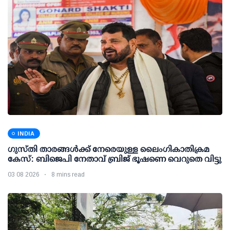
INDIA
ഗുസ്തി താരങ്ങള്‍ക്ക് നേരെയുള്ള ലൈംഗികാതിക്രമ
കേസ്: ബിജെപി നേതാവ് ബ്രിജ് ഭൂഷണെ വെറുതെ വിട്ടു
03 08 2026
8 mins read