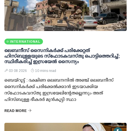
INTERNATIONAL
ലെബനീസ് സൈനികർക്ക് പരിക്കേറ്റത്
ഹിസ്ബുള്ളയുടെ സ്‌ഫോടകവസ്തു പൊട്ടിത്തെറിച്ച്;
സ്ഥിരീകരിച്ച് ഇസ്രയേൽ സൈന്യം
03 08 2026
10 mins read
ബെയ്റൂട്ട് : ദക്ഷിണ ലെബനനിൽ അഞ്ച് ലെബനീസ്
സൈനികർക്ക് പരിക്കേൽക്കാൻ ഇടയാക്കിയ
സ്‌ഫോടകവസ്തു ഇസ്രയേലിന്റേതല്ലെന്നും അത്
ഹിസ്ബുള്ള ഭീകരർ മുൻകൂട്ടി സ്ഥാ
READ MORE