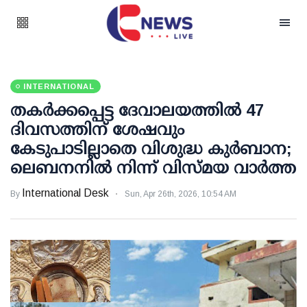
INTERNATIONAL
തകർക്കപ്പെട്ട ദേവാലയത്തിൽ 47
ദിവസത്തിന് ശേഷവും
കേടുപാടില്ലാതെ വിശുദ്ധ കുർബാന;
ലെബനനിൽ നിന്ന് വിസ്മയ വാർത്ത
International Desk
By
Sun, Apr 26th, 2026, 10:54 AM