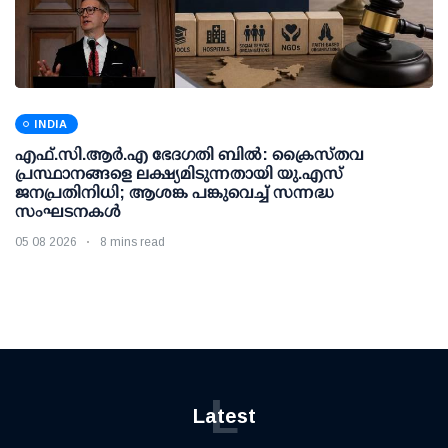
INDIA
എഫ്.സി.ആര്‍.എ ഭേദഗതി ബില്‍: ക്രൈസ്തവ
പ്രസ്ഥാനങ്ങളെ ലക്ഷ്യമിടുന്നതായി യു.എസ്
ജനപ്രതിനിധി; ആശങ്ക പങ്കുവെച്ച് സന്നദ്ധ
സംഘടനകള്‍
05 08 2026
8 mins read
L
Latest