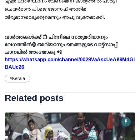
എത്ര മന്ത്രിസ്ഥാനം വേണമെന്ന കാര്യത്തില്‍ പാര്‍ട്ടി
ചെയര്‍മാന്‍ പി.ജെ ജോസഫ് അന്തിമ
തീരുമാനമെടുക്കുമെന്നും അപു വ്യക്തമാക്കി.
വാർത്തകൾക്ക് 📺 പിന്നിലെ സത്യമറിയാനും
വേഗത്തിൽ⌚ അറിയാനും ഞങ്ങളുടെ വാട്ട്സാപ്പ്
ചാനലിൽ അംഗമാകൂ 📲
https://whatsapp.com/channel/0029VaAscUeA89MdGi
BAUc26
#Kerala
Related posts