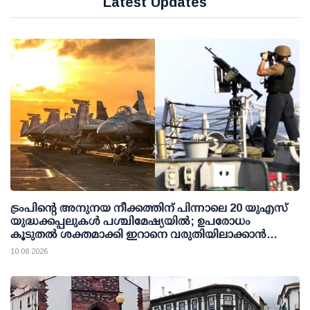
Latest Updates
ട്രംപിന്റെ അനുനയ നീക്കത്തിന് പിന്നാലെ 20 യുഎസ്
യുദ്ധക്കപ്പലുകള്‍ പശ്ചിമേഷ്യയില്‍; ഉപരോധം
കൂടുതല്‍ ശക്തമാക്കി ഇറാനെ വരുതിയിലാക്കാന്‍
നീക്കം
10 08 2026