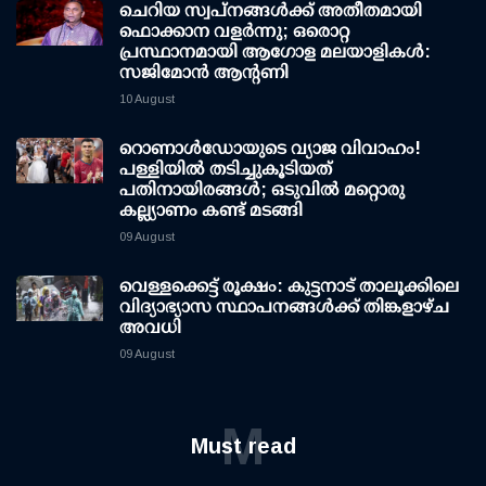
ചെറിയ സ്വപ്നങ്ങൾക്ക് അതീതമായി
ഫൊക്കാന വളർന്നു; ഒരൊറ്റ
പ്രസ്ഥാനമായി ആഗോള മലയാളികൾ:
സജിമോൻ ആന്റണി
10 August
റൊണാള്‍ഡോയുടെ വ്യാജ വിവാഹം!
പള്ളിയില്‍ തടിച്ചുകൂടിയത്
പതിനായിരങ്ങള്‍; ഒടുവില്‍ മറ്റൊരു
കല്ല്യാണം കണ്ട് മടങ്ങി
09 August
വെള്ളക്കെട്ട് രൂക്ഷം: കുട്ടനാട് താലൂക്കിലെ
വിദ്യാഭ്യാസ സ്ഥാപനങ്ങള്‍ക്ക് തിങ്കളാഴ്ച
അവധി
09 August
M
Must read