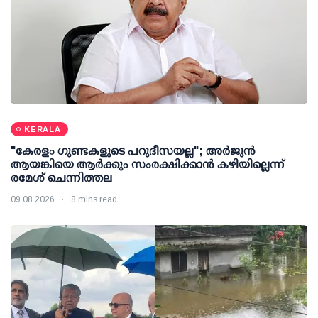
KERALA
"കേരളം ഗുണ്ടകളുടെ പറുദീസയല്ല"; അർജുൻ
ആയങ്കിയെ ആർക്കും സംരക്ഷിക്കാൻ കഴിയില്ലെന്ന്
രമേശ് ചെന്നിത്തല
09 08 2026
8 mins read