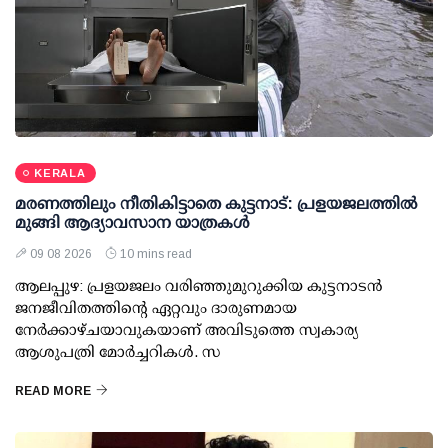
KERALA
മരണത്തിലും നീതികിട്ടാതെ കുട്ടനാട്: പ്രളയജലത്തില്‍
മുങ്ങി ആദ്യാവസാന യാത്രകള്‍
09 08 2026
10 mins read
ആലപ്പുഴ: പ്രളയജലം വരിഞ്ഞുമുറുക്കിയ കുട്ടനാടന്‍
ജനജീവിതത്തിന്റെ ഏറ്റവും ദാരുണമായ
നേര്‍ക്കാഴ്ചയാവുകയാണ് അവിടുത്തെ സ്വകാര്യ
ആശുപത്രി മോര്‍ച്ചറികള്‍. സ
READ MORE