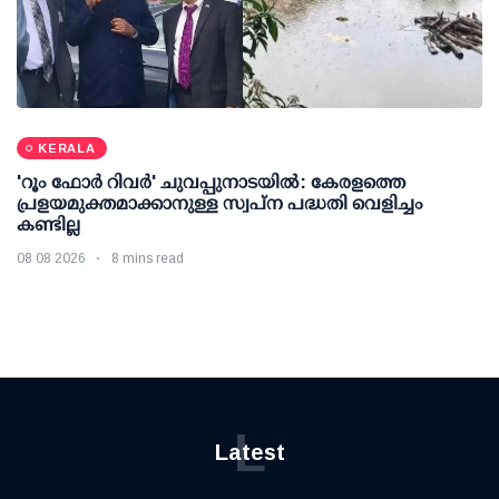
KERALA
'റൂം ഫോര്‍ റിവര്‍' ചുവപ്പുനാടയില്‍: കേരളത്തെ
പ്രളയമുക്തമാക്കാനുള്ള സ്വപ്ന പദ്ധതി വെളിച്ചം
കണ്ടില്ല
08 08 2026
8 mins read
L
Latest