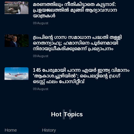
മരണത്തിലും നീതികിട്ടാതെ കുട്ടനാട്:
പ്രളയജലത്തില്‍ മുങ്ങി ആദ്യാവസാന
യാത്രകള്‍
09 August
ട്രംപിന്റെ ഗാസ സമാധാന പദ്ധതി തള്ളി
നെതന്യാഹു; ഹമാസിനെ പൂര്‍ണമായി
നിരായുധീകരിക്കുമെന്ന് പ്രഖ്യാപനം
09 August
145 പേരുമായി പറന്ന എയര്‍ ഇന്ത്യ വിമാനം
'ആകാശച്ചുഴിയില്‍'; പൈലറ്റിന്റെ ഡ്രഗ്
ടെസ്റ്റ് ഫലം പോസിറ്റീവ്
09 August
H
Hot Topics
Home
History