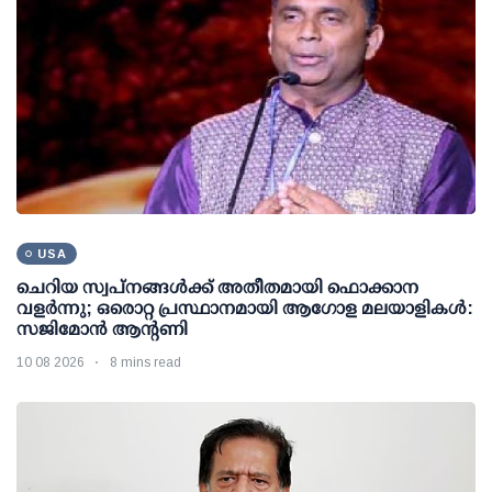
USA
ചെറിയ സ്വപ്നങ്ങൾക്ക് അതീതമായി ഫൊക്കാന
വളർന്നു; ഒരൊറ്റ പ്രസ്ഥാനമായി ആഗോള മലയാളികൾ:
സജിമോൻ ആന്റണി
10 08 2026
8 mins read