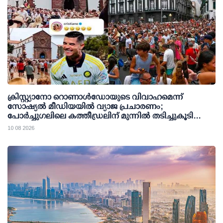
ക്രിസ്റ്റ്യാനോ റൊണാള്‍ഡോയുടെ വിവാഹമെന്ന്
സോഷ്യല്‍ മീഡിയയില്‍ വ്യാജ പ്രചാരണം;
പോര്‍ച്ചുഗലിലെ കത്തീഡ്രലിന് മുന്നില്‍ തടിച്ചുകൂടി
ജനക്കൂട്ടം
10 08 2026