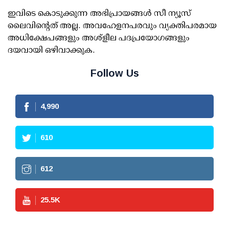
ഇവിടെ കൊടുക്കുന്ന അഭിപ്രായങ്ങള്‍ സീ ന്യൂസ്
ലൈവിന്റെത് അല്ല. അവഹേളനപരവും വ്യക്തിപരമായ
അധിക്ഷേപങ്ങളും അശ്‌ളീല പദപ്രയോഗങ്ങളും
ദയവായി ഒഴിവാക്കുക.
Follow Us
4,990
610
612
25.5
K