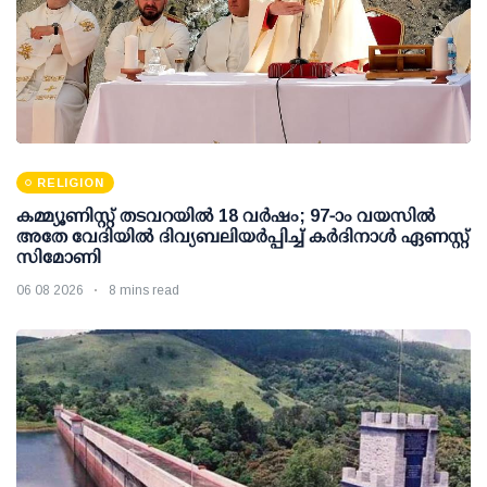
RELIGION
കമ്മ്യൂണിസ്റ്റ് തടവറയില്‍ 18 വര്‍ഷം; 97-ാം വയസില്‍
അതേ വേദിയില്‍ ദിവ്യബലിയര്‍പ്പിച്ച് കര്‍ദിനാള്‍ ഏണസ്റ്റ്
സിമോണി
06 08 2026
8 mins read