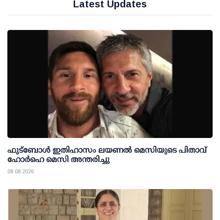
Latest Updates
ഫുട്ബോൾ ഇതിഹാസം ലയണൽ മെസിയുടെ പിതാവ്
ഹോർഹെ മെസി അന്തരിച്ചു
08 08 2026