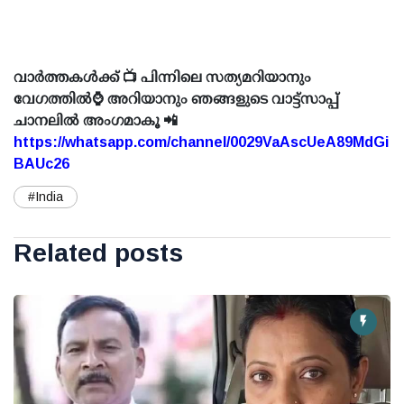
വാർത്തകൾക്ക് 📺 പിന്നിലെ സത്യമറിയാനും
വേഗത്തിൽ⌚ അറിയാനും ഞങ്ങളുടെ വാട്ട്സാപ്പ്
ചാനലിൽ അംഗമാകൂ 📲
https://whatsapp.com/channel/0029VaAscUeA89MdGi
BAUc26
#India
Related posts