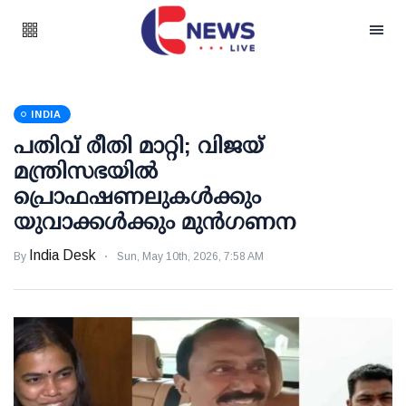
INDIA
പതിവ് രീതി മാറ്റി; വിജയ്
മന്ത്രിസഭയില്‍
പ്രൊഫഷണലുകള്‍ക്കും
യുവാക്കള്‍ക്കും മുന്‍ഗണന
India Desk
By
Sun, May 10th, 2026, 7:58 AM