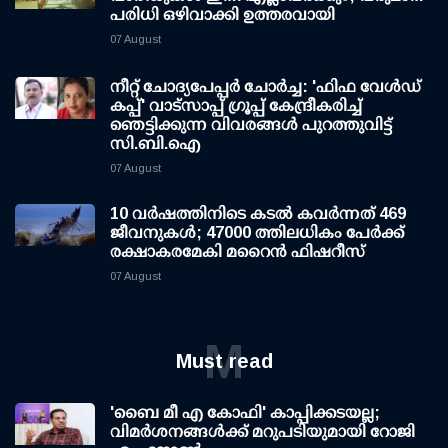
പരിധി ഒഴിവാക്കി ഉത്തരവായി
07 August
നീറ്റ് ചോദ്യപേപ്പര്‍ ചോര്‍ച്ച: 'ഫിഫ വേള്‍ഡ്
കപ്പ്' വാട്സാപ്പ് ഗ്രൂപ്പ് കേന്ദ്രീകരിച്ച്
ഞെട്ടിക്കുന്ന വിവരങ്ങള്‍ പുറത്തുവിട്ട്
സി.ബി.ഐ
07 August
10 വര്‍ഷത്തിനിടെ കടല്‍ കവര്‍ന്നത് 469
ജീവനുകള്‍; 47000 ത്തിലധികം പേര്‍ക്ക്
രക്ഷാകരമേകി മറൈന്‍ ഫിഷറീസ്
07 August
M
Must read
'ബൈ മീ എ കോഫി' കാപ്പിക്കടയല്ല;
വിമര്‍ശനങ്ങള്‍ക്ക് മറുപടിയുമായി റോജി