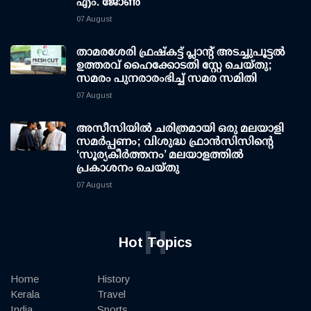
എം. ജോണ്‍
07 August
താമരശേരി ഫ്രഷ്കട്ട് പ്ലാന്റ് അടച്ചുപൂട്ടൽ
ഉത്തരവ് ഹൈക്കോടതി സ്റ്റേ ചെയ്തു;
സമരം പുനരാരംഭിച്ച് സമര സമിതി
07 August
അസീസിയിൽ ചരിത്രമായി ഒരു മലയാളി
സമർപ്പണം; വിശുദ്ധ ഫ്രാൻസിസിന്റെ
‘സൂര്യകീർത്തനം’ മലയാളത്തിൽ
പ്രകാശനം ചെയ്തു
07 August
H
Hot Topics
Home
History
Kerala
Travel
India
Sports