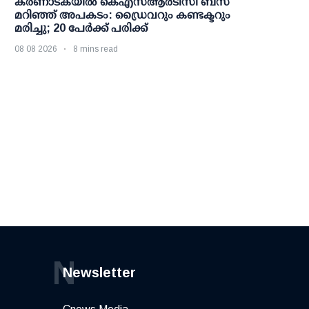
കര്‍ണാടകയില്‍ കെഎസ്ആര്‍ടിസി ബസ്
മറിഞ്ഞ് അപകടം: ഡ്രൈവറും കണ്ടക്ടറും
മരിച്ചു; 20 പേര്‍ക്ക് പരിക്ക്
08 08 2026
8 mins read
N
Newsletter