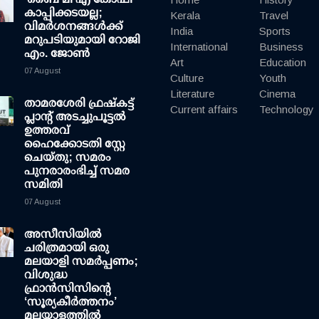
കാപ്പിക്കടയല്ല;
Kerala
Travel
വിമര്‍ശനങ്ങള്‍ക്ക്
India
Sports
മറുപടിയുമായി റോജി
International
Business
എം. ജോണ്‍
Art
Education
07 August
Culture
Youth
Literature
Cinema
താമരശേരി ഫ്രഷ്കട്ട്
Current affairs
Technology
പ്ലാന്റ് അടച്ചുപൂട്ടൽ
ഉത്തരവ്
ഹൈക്കോടതി സ്റ്റേ
ചെയ്തു; സമരം
പുനരാരംഭിച്ച് സമര
സമിതി
07 August
അസീസിയിൽ
ചരിത്രമായി ഒരു
മലയാളി സമർപ്പണം;
വിശുദ്ധ
ഫ്രാൻസിസിന്റെ
‘സൂര്യകീർത്തനം’
മലയാളത്തിൽ