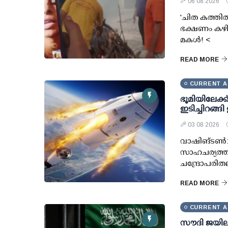
06 08 2026
'ചിത കത്തിത
ഭക്ഷണം കഴിക
മകള്‍! <
READ MORE
CURRENT A
ഭൂമിയിലേക്ക
ഇടിച്ചിറങ്ങി
03 08 2026
വാഷിങ്ടണ്‍
സാഹചര്യത്തി
ചന്ദ്രോപരിത
READ MORE
CURRENT A
സൗദി ജയില