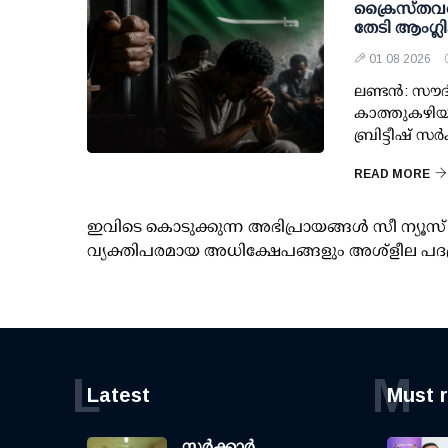
ക്രൈസ്തവരെ
തേടി ആംഗ്ല
01 08 2026
ലണ്ടൻ: സൗ
കാത്തുകഴിയ
ബ്രിട്ടീഷ്
READ MORE
ഇവിടെ കൊടുക്കുന്ന അഭിപ്രായങ്ങള്‍ സീ ന്യ
വ്യക്തിപരമായ അധിക്ഷേപങ്ങളും അശ്‌ളീല പദ
L
M
Latest
Must 
സര്‍ക്കാര്‍