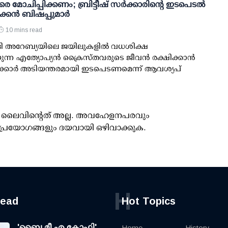
 മോചിപ്പിക്കണം; ബ്രിട്ടീഷ് സർക്കാരിന്റെ ഇടപെടൽ
ിക്കൻ ബിഷപ്പുമാർ
10 mins read
ദി അറേബ്യയിലെ ജയിലുകളിൽ വധശിക്ഷ
ുന്ന എത്യോപ്യൻ ക്രൈസ്തവരുടെ ജീവൻ രക്ഷിക്കാൻ
 സർക്കാർ അടിയന്തരമായി ഇടപെടണമെന്ന് ആവശ്യപ്
ൂസ് ലൈവിന്റെത് അല്ല. അവഹേളനപരവും
പ്രയോഗങ്ങളും ദയവായി ഒഴിവാക്കുക.
H
read
Hot Topics
'ബൈ മീ എ കോഫി'
Home
History