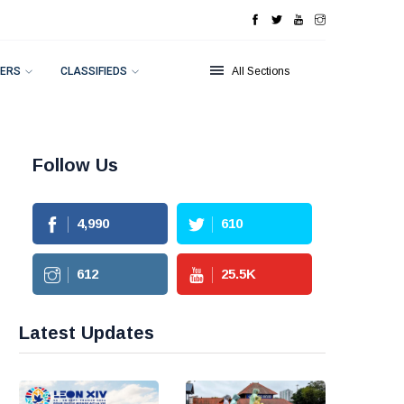
ERS
CLASSIFIEDS
All Sections
Follow Us
4,990
610
612
25.5
K
Latest Updates