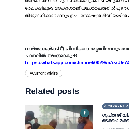
അവകാശവാദം. മുന്‍ സര്‍ക്കാരുകള്‍ ഫയലുകള്‍ പുറ
രേഖകളിലൂടെ ആകാശത്ത് യഥാര്‍ത്ഥത്തില്‍ എന്താണ
തീരുമാനിക്കാമെന്നും ട്രംപ് സോഷ്യല്‍ മീഡിയയില്‍ ക
വാർത്തകൾക്ക് 📺 പിന്നിലെ സത്യമറിയാനും വേ
ചാനലിൽ അംഗമാകൂ 📲
https://whatsapp.com/channel/0029VaAscUe
#Current affairs
Related posts
CURRENT A
ഗുപ്ത ജീവിച
മടക്കം: മക്ക