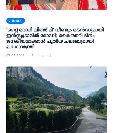
INDIA
'ഗെറ്റ് റെഡി വിത്ത് മി' വീണ്ടും ട്രെന്‍ഡുമായി
ഇന്‍സ്റ്റഗ്രാമില്‍ മോഡി; കൈത്തറി ദിനം
ജനകീയമാക്കാന്‍ പുതിയ ചലഞ്ചുമായി
പ്രധാനമന്ത്രി
07 08 2026
8 mins read