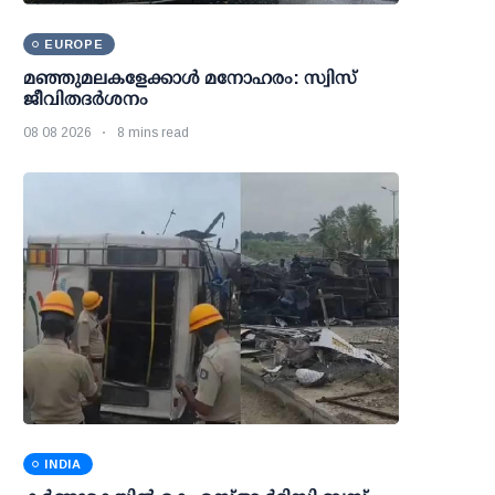
EUROPE
മഞ്ഞുമലകളേക്കാൾ മനോഹരം: സ്വിസ്
ജീവിതദർശനം
08 08 2026
8 mins read
INDIA