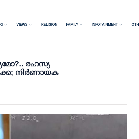
RI
VIEWS
RELIGION
FAMILY
INFOTAINMENT
OTH
്യമോ?.. രഹസ്യ
ിക്ക; നിര്‍ണായക