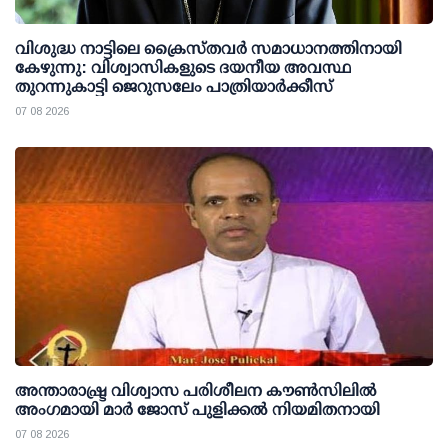
വിശുദ്ധ നാട്ടിലെ ക്രൈസ്തവർ സമാധാനത്തിനായി
കേഴുന്നു: വിശ്വാസികളുടെ ദയനീയ അവസ്ഥ
തുറന്നുകാട്ടി ജെറുസലേം പാത്രിയാർക്കീസ്
07 08 2026
അന്താരാഷ്ട്ര വിശ്വാസ പരിശീലന കൗണ്‍സിലില്‍
അംഗമായി മാര്‍ ജോസ് പുളിക്കല്‍ നിയമിതനായി
07 08 2026