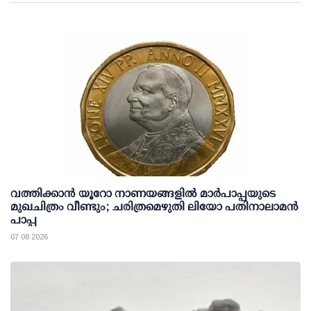
വത്തിക്കാൻ യൂറോ നാണയങ്ങളിൽ മാർപാപ്പയുടെ
മുഖചിത്രം വീണ്ടും; ചരിത്രമെഴുതി ലിയോ പതിനാലാമൻ
പാപ്പ
07 08 2026