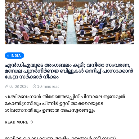
INDIA
എന്‍ഡിഎയുടെ അംഗബലം കൂടി; വനിതാ സംവരണ,
മണ്ഡല പുനര്‍നിര്‍ണയ ബില്ലുകള്‍ ഒന്നിച്ച് പാസാക്കാന്‍
കേന്ദ്ര സര്‍ക്കാര്‍ നീക്കം
05 08 2026
10 mins read
പശ്ചിമബംഗാള്‍ തിരഞ്ഞെടുപ്പിന് പിന്നാലെ തൃണമൂല്‍
കോണ്‍ഗ്രസിലും പിന്നീട് ഉദ്ദവ് താക്കറെയുടെ
ശിവസേനയിലും ഉണ്ടായ അപസ്വരങ്ങളും
READ MORE
ഇവിടെ കൊടുക്കുന്ന അഭിപ്രായങ്ങള്‍ സീ ന്യൂസ്