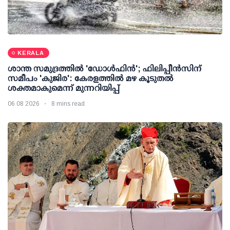
KERALA
ശാന്ത സമുദ്രത്തില്‍ 'ഡോള്‍ഫിന്‍'; ഫിലിപ്പീന്‍സിന്
സമീപം 'കുജിര': കേരളത്തില്‍ മഴ കൂടുതല്‍
ശക്തമാകുമെന്ന് മുന്നറിയിപ്പ്
06 08 2026
8 mins read