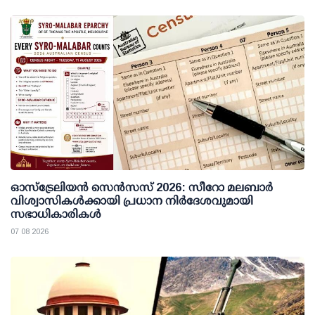
ഓസ്ട്രേലിയൻ സെൻസസ് 2026: സീറോ മലബാർ
വിശ്വാസികൾക്കായി പ്രധാന നിർദേശവുമായി
സഭാധികാരികൾ
07 08 2026