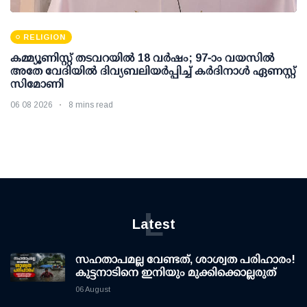
RELIGION
കമ്മ്യൂണിസ്റ്റ് തടവറയില്‍ 18 വര്‍ഷം; 97-ാം വയസില്‍
അതേ വേദിയില്‍ ദിവ്യബലിയര്‍പ്പിച്ച് കര്‍ദിനാള്‍ ഏണസ്റ്റ്
സിമോണി
06 08 2026
8 mins read
L
Latest
സഹതാപമല്ല വേണ്ടത്, ശാശ്വത പരിഹാരം!
കുട്ടനാടിനെ ഇനിയും മുക്കിക്കൊല്ലരുത്
06 August