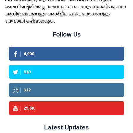
ലൈവിന്റെത് അല്ല. അവഹേളനപരവും വ്യക്തിപരമായ
അധിക്ഷേപങ്ങളും അശ്‌ളീല പദപ്രയോഗങ്ങളും
ദയവായി ഒഴിവാക്കുക.
Follow Us
4,990
610
612
25.5
K
Latest Updates