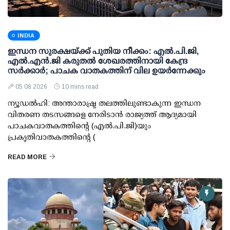
INDIA
ഇന്ധന സുരക്ഷയ്ക്ക് പുതിയ നീക്കം: എല്‍.പി.ജി,
എല്‍.എന്‍.ജി കരുതല്‍ ശേഖരത്തിനായി കേന്ദ്ര
സര്‍ക്കാര്‍; പാചക വാതകത്തിന് വില ഉയര്‍ന്നേക്കും
05 08 2026
10 mins read
ന്യൂഡല്‍ഹി: അന്താരാഷ്ട്ര തലത്തിലുണ്ടാകുന്ന ഇന്ധന
വിതരണ തടസങ്ങളെ നേരിടാന്‍ രാജ്യത്ത് ആദ്യമായി
പാചകവാതകത്തിന്റെ (എല്‍.പി.ജി)യും
പ്രകൃതിവാതകത്തിന്റെ (
READ MORE