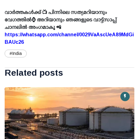
വാർത്തകൾക്ക് 📺 പിന്നിലെ സത്യമറിയാനും
വേഗത്തിൽ⌚ അറിയാനും ഞങ്ങളുടെ വാട്ട്സാപ്പ്
ചാനലിൽ അംഗമാകൂ 📲
https://whatsapp.com/channel/0029VaAscUeA89MdGi
BAUc26
#India
Related posts