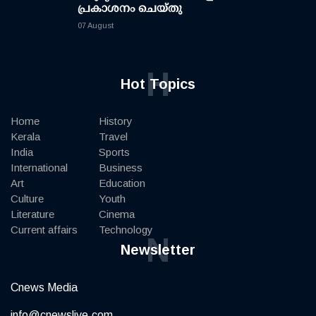
പ്രകാശനം ചെയ്തു
07 August
H
Hot Topics
Home
History
Kerala
Travel
India
Sports
International
Business
Art
Education
Culture
Youth
Literature
Cinema
Current affairs
Technology
N
Newsletter
Cnews Media
info@cnewslive.com