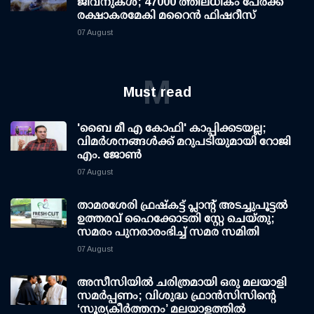
ജീവനുകള്‍; 47000 ത്തിലധികം പേര്‍ക്ക്
രക്ഷാകരമേകി മറൈന്‍ ഫിഷറീസ്
07 August
M
Must read
'ബൈ മീ എ കോഫി' കാപ്പിക്കടയല്ല;
വിമര്‍ശനങ്ങള്‍ക്ക് മറുപടിയുമായി റോജി
എം. ജോണ്‍
07 August
താമരശേരി ഫ്രഷ്കട്ട് പ്ലാന്റ് അടച്ചുപൂട്ടൽ
ഉത്തരവ് ഹൈക്കോടതി സ്റ്റേ ചെയ്തു;
സമരം പുനരാരംഭിച്ച് സമര സമിതി
07 August
അസീസിയിൽ ചരിത്രമായി ഒരു മലയാളി
സമർപ്പണം; വിശുദ്ധ ഫ്രാൻസിസിന്റെ
‘സൂര്യകീർത്തനം’ മലയാളത്തിൽ