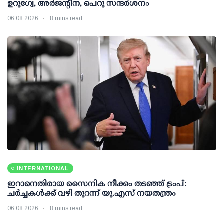
ഉറുഗ്വേ, അർജന്റീന, പെറു സന്ദർശനം
06 08 2026
8 mins read
INTERNATIONAL
ഇറാനെതിരായ സൈനിക നീക്കം തടഞ്ഞ് ട്രംപ്:
ചര്‍ച്ചകള്‍ക്ക് വഴി തുറന്ന് യു.എസ് നയതന്ത്രം
06 08 2026
8 mins read