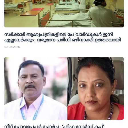
സര്‍ക്കാര്‍ ആശുപത്രികളിലെ പേ വാര്‍ഡുകള്‍ ഇനി
എല്ലാവര്‍ക്കും; വരുമാന പരിധി ഒഴിവാക്കി ഉത്തരവായി
07 08 2026
നീറ്റ് ചോദ്യപേപ്പര്‍ ചോര്‍ച്ച: 'ഫിഫ വേള്‍ഡ് കപ്പ്'