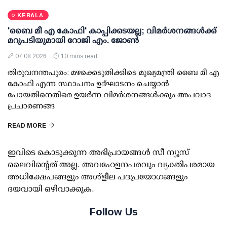
KERALA
'ബൈ മീ എ കോഫി' കാപ്പിക്കടയല്ല; വിമര്‍ശനങ്ങള്‍ക്ക്
മറുപടിയുമായി റോജി എം. ജോണ്‍
07 08 2026
10 mins read
തിരുവനന്തപുരം: മഴക്കെടുതിക്കിടെ മുഖ്യമന്ത്രി ബൈ മീ എ
കോഫി എന്ന സ്ഥാപനം ഉദ്ഘാടനം ചെയ്യാന്‍
പോയതിനെതിരെ ഉയര്‍ന്ന വിമര്‍ശനങ്ങള്‍ക്കും അപവാദ
പ്രചാരണങ്ങ
READ MORE
ഇവിടെ കൊടുക്കുന്ന അഭിപ്രായങ്ങള്‍ സീ ന്യൂസ്
ലൈവിന്റെത് അല്ല. അവഹേളനപരവും വ്യക്തിപരമായ
അധിക്ഷേപങ്ങളും അശ്‌ളീല പദപ്രയോഗങ്ങളും
ദയവായി ഒഴിവാക്കുക.
Follow Us