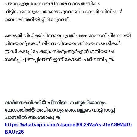
പഴക്കമുള്ള കേസായതിനാല്‍ വാദം അധികം
നീട്ടിക്കൊണ്ടുപോകേണ്ട എന്നാണ് കോടതി ഡിവിഷന്‍
ബെഞ്ച് അറിയിച്ചിരിക്കുന്നത്.
കോടതി വിധിക്ക് പിന്നാലെ പ്രതിപക്ഷ നേതാവ് പിണറായി
വിജയന്റെ മകള്‍ വീണാ വിജയനെതിരായ നടപടികള്‍
ഇ.ഡി കടുപ്പിച്ചേക്കും. സിഎംആര്‍എല്‍ ശനിയാഴ്ച
സമര്‍പ്പിച്ച അപ്പീലാണ് ഇന്ന് കോടതി പരിഗണിച്ചത്.
വാർത്തകൾക്ക് 📺 പിന്നിലെ സത്യമറിയാനും
വേഗത്തിൽ⌚ അറിയാനും ഞങ്ങളുടെ വാട്ട്സാപ്പ്
ചാനലിൽ അംഗമാകൂ 📲
https://whatsapp.com/channel/0029VaAscUeA89MdGi
BAUc26