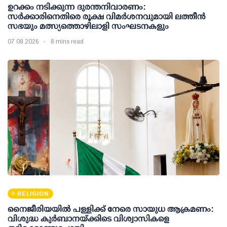
ഉറക്കം നടിക്കുന്ന ദുരന്തനിവാരണം:
സര്‍ക്കാരിനെതിരെ രൂക്ഷ വിമര്‍ശനവുമായി ലത്തീന്‍
സഭയും മത്സ്യത്തൊഴിലാളി സംഘടനകളും
07 08 2026
8 mins read
RELIGION
നൈജീരിയയിൽ പള്ളിക്ക് നേരെ സായുധ ആക്രമണം:
വിശുദ്ധ കുർബാനയ്ക്കിടെ വിശ്വാസികളെ