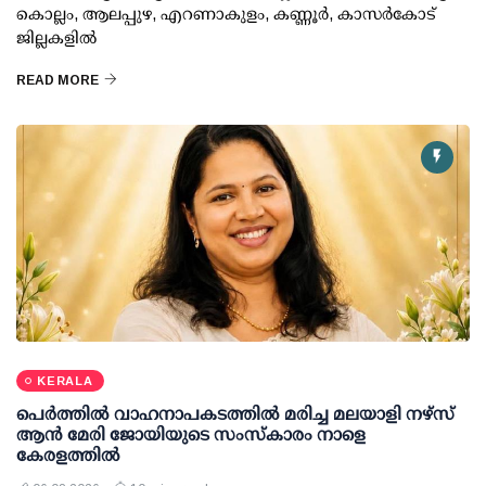
കൊല്ലം, ആലപ്പുഴ, എറണാകുളം, കണ്ണൂര്‍, കാസര്‍കോട്
ജില്ലകളില്‍
READ MORE
KERALA
പെർത്തിൽ വാഹനാപകടത്തിൽ മരിച്ച മലയാളി നഴ്സ്
ആൻ മേരി ജോയിയുടെ സംസ്കാരം നാളെ
കേരളത്തിൽ