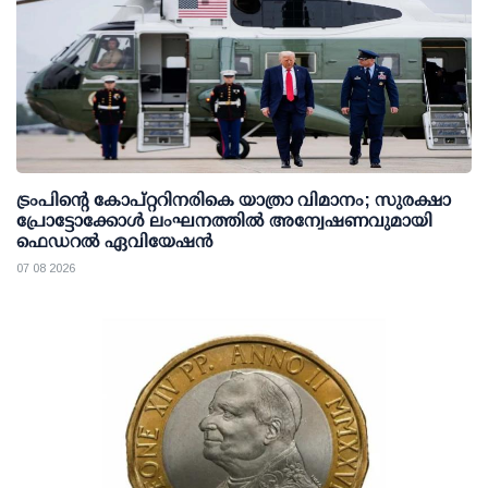
ട്രംപിന്റെ കോപ്റ്ററിനരികെ യാത്രാ വിമാനം; സുരക്ഷാ
പ്രോട്ടോക്കോള്‍ ലംഘനത്തില്‍ അന്വേഷണവുമായി
ഫെഡറല്‍ ഏവിയേഷന്‍
07 08 2026