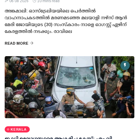
06 08 2026
10 mins read
അങ്കമാലി: ഓസ്‌ട്രേലിയയിലെ പെർത്തിൽ
വാഹനാപകടത്തിൽ മരണമടഞ്ഞ മലയാളി നഴ്സ് ആൻ
മേരി ജോയിയുടെ (30) സംസ്കാരം നാളെ ഓഗസ്റ്റ് ഏഴിന്
കേരളത്തിൽ നടക്കും. രാവിലെ
READ MORE
KERALA
ഇ.ഡി ഉദ്യോഗസ്ഥരെ ആക്രമിച്ച കേസ്; എം.വി