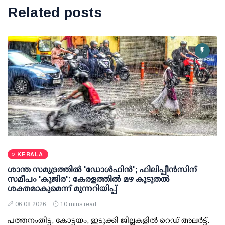
Related posts
KERALA
ശാന്ത സമുദ്രത്തില്‍ 'ഡോള്‍ഫിന്‍'; ഫിലിപ്പീന്‍സിന്
സമീപം 'കുജിര': കേരളത്തില്‍ മഴ കൂടുതല്‍
ശക്തമാകുമെന്ന് മുന്നറിയിപ്പ്
06 08 2026
10 mins read
പത്തനംതിട്ട, കോട്ടയം, ഇടുക്കി ജില്ലകളില്‍ റെഡ് അലര്‍ട്ട്.