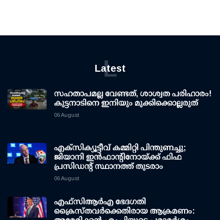
L
Latest
സഹതാപമല്ല വേണ്ടത്, ശാശ്വത പരിഹാരം!
കുട്ടനാടിനെ ഇനിയും മുക്കിക്കൊല്ലരുത്
06 August
എക്സിക്യൂട്ടീവ് കമ്മിറ്റി പിന്തുണച്ചു;
ജിയാനി ഇന്‍ഫാന്റിനോയ്ക്ക് ഫിഫ
പ്രസിഡന്റ് സ്ഥാനത്ത് തുടരാം
06 August
എഫ്‌സി‌ആര്‍‌എ ഭേദഗതി
ക്രൈസ്തവർക്കെതിരായ ആക്രമണം: