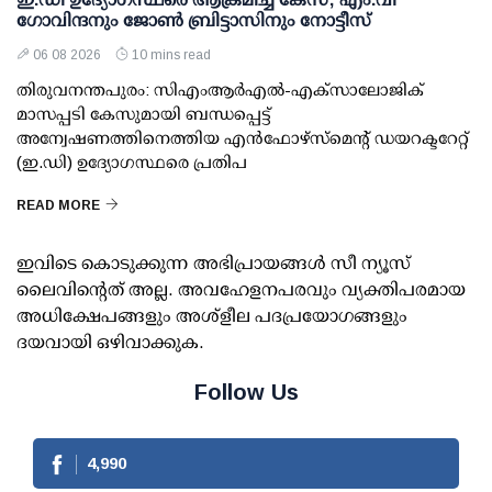
ഗോവിന്ദനും ജോണ്‍ ബ്രിട്ടാസിനും നോട്ടീസ്
06 08 2026
10 mins read
തിരുവനന്തപുരം: സിഎംആര്‍എല്‍-എക്‌സാലോജിക്
മാസപ്പടി കേസുമായി ബന്ധപ്പെട്ട്
അന്വേഷണത്തിനെത്തിയ എന്‍ഫോഴ്സ്മെന്റ് ഡയറക്ടറേറ്റ്
(ഇ.ഡി) ഉദ്യോഗസ്ഥരെ പ്രതിപ
READ MORE
ഇവിടെ കൊടുക്കുന്ന അഭിപ്രായങ്ങള്‍ സീ ന്യൂസ്
ലൈവിന്റെത് അല്ല. അവഹേളനപരവും വ്യക്തിപരമായ
അധിക്ഷേപങ്ങളും അശ്‌ളീല പദപ്രയോഗങ്ങളും
ദയവായി ഒഴിവാക്കുക.
Follow Us
4,990