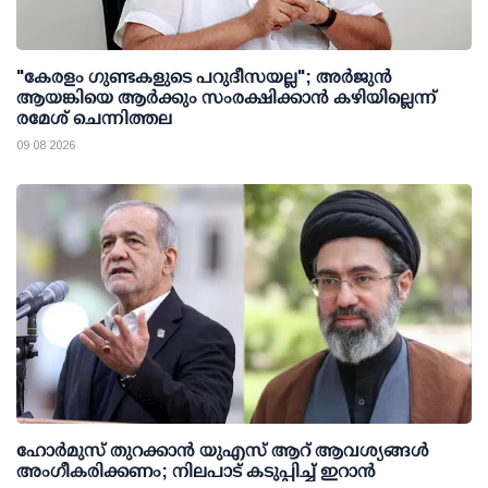
"കേരളം ഗുണ്ടകളുടെ പറുദീസയല്ല"; അർജുൻ
ആയങ്കിയെ ആർക്കും സംരക്ഷിക്കാൻ കഴിയില്ലെന്ന്
രമേശ് ചെന്നിത്തല
09 08 2026
ഹോർമുസ് തുറക്കാൻ യുഎസ് ആറ് ആവശ്യങ്ങൾ
അംഗീകരിക്കണം; നിലപാട് കടുപ്പിച്ച് ഇറാൻ