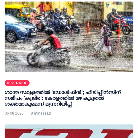
KERALA
ശാന്ത സമുദ്രത്തില്‍ 'ഡോള്‍ഫിന്‍'; ഫിലിപ്പീന്‍സിന്
സമീപം 'കുജിര': കേരളത്തില്‍ മഴ കൂടുതല്‍
ശക്തമാകുമെന്ന് മുന്നറിയിപ്പ്
06 08 2026
8 mins read