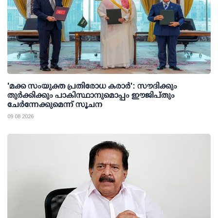
'മക്ക സംയുക്ത പ്രതിരോധ കരാര്‍': സൗദിക്കും
തുര്‍ക്കിക്കും പാകിസ്ഥാനുമൊപ്പം ഈജിപ്തും
ചേര്‍ന്നേക്കുമെന്ന് സൂചന
09 08 2026