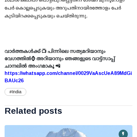
പേര്‍ കൊല്ലപ്പെടുകയും അറുപതിനായിരത്തോളം പേര്‍
കുടിയിറക്കപ്പെടുകയും ചെയ്തിരുന്നു.
വാർത്തകൾക്ക് 📺 പിന്നിലെ സത്യമറിയാനും
വേഗത്തിൽ⌚ അറിയാനും ഞങ്ങളുടെ വാട്ട്സാപ്പ്
ചാനലിൽ അംഗമാകൂ 📲
https://whatsapp.com/channel/0029VaAscUeA89MdGi
BAUc26
#India
Related posts