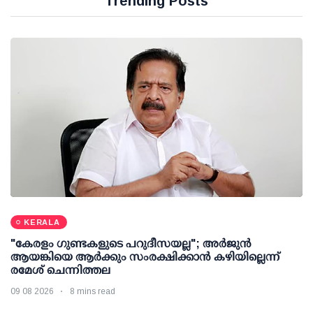
Trending Posts
KERALA
"കേരളം ഗുണ്ടകളുടെ പറുദീസയല്ല"; അർജുൻ
ആയങ്കിയെ ആർക്കും സംരക്ഷിക്കാൻ കഴിയില്ലെന്ന്
രമേശ് ചെന്നിത്തല
09 08 2026
8 mins read