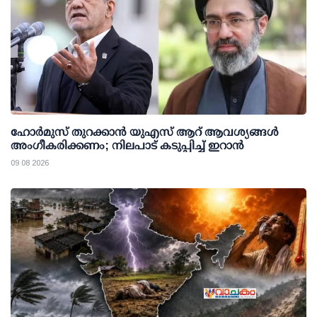
ഹോർമുസ് തുറക്കാൻ യുഎസ് ആറ് ആവശ്യങ്ങൾ
അംഗീകരിക്കണം; നിലപാട് കടുപ്പിച്ച് ഇറാൻ
09 08 2026