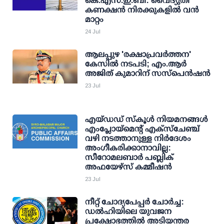
കെ.എസ്.ഇ.ബി: വൈദ്യുതി
കണക്ഷന്‍ നിരക്കുകളില്‍ വന്‍
മാറ്റം
24 Jul
ആലപ്പുഴ 'രക്ഷാപ്രവർത്തന'
കേസിൽ നടപടി; എം.ആര്‍
അജിത് കുമാറിന് സസ്പെന്‍ഷന്‍
23 Jul
എയ്‌ഡഡ് സ്‌കൂൾ നിയമനങ്ങൾ
എംപ്ലോയ്മെൻ്റ് എക്സ്ചേഞ്ച്
വഴി നടത്താനുള്ള നിർദേശം
അംഗീകരിക്കാനാവില്ല:
സീറോമലബാർ പബ്ലിക്
അഫയേഴ്സ് കമ്മീഷൻ
23 Jul
നീറ്റ് ചോദ്യപേപ്പർ ചോർച്ച:
ഡൽഹിയിലെ യുവജന
പ്രക്ഷോഭത്തിൽ അടിയന്തര