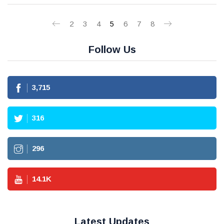
2
3
4
5
6
7
8
Follow Us
3,715
316
296
14.1
K
Latest Updates