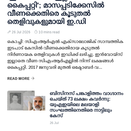
കൈപ്പറ്റി'; മാസപ്പടിക്കേസില്‍
വീണക്കെതിരെ കൂടുതല്‍
തെളിവുകളുമായി ഇ.ഡി
26 Jul 2026
10 mins read
കൊച്ചി: സിഎംആർഎൽ എക്‌സാലോജിക് സാമ്പത്തിക
ഇടപാട് കേസിൽ വീണക്കെതിരായ കൂടുതൽ
നിർണായക തെളിവുകൾ ഇഡിക്ക് ലഭിച്ചു. ഇൻവോയ്‌സ്‌
ഇല്ലാതെ വീണ സിഎംആർഎല്ലിൽ നിന്ന് ലക്ഷങ്ങൾ
കൈപ്പറ്റി. 2017 ജനുവരി മുതൽ ഒക്ടോബർ വ...
READ MORE
ബിസിനസ് പങ്കാളിത്തം വാഗ്ദാനം
ചെയ്ത് 73 ലക്ഷം കവര്‍ന്നു:
യുഎഇയിലെ മലയാളി
സംഘത്തിനെതിരെ നാട്ടിലും
കേസ്
26 Jul