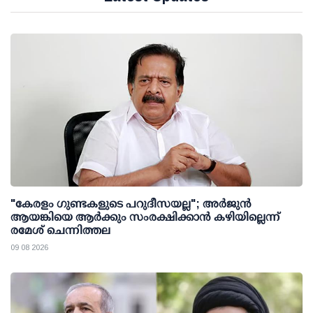
"കേരളം ഗുണ്ടകളുടെ പറുദീസയല്ല"; അർജുൻ
ആയങ്കിയെ ആർക്കും സംരക്ഷിക്കാൻ കഴിയില്ലെന്ന്
രമേശ് ചെന്നിത്തല
09 08 2026