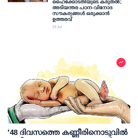
ഹൈക്കോടതിയുടെ കരുതല്‍;
അടിയന്തര പഠന-വിനോദ
സൗകര്യങ്ങള്‍ ഒരുക്കാന്‍
ഉത്തരവ്
23 Jul
'48 ദിവസത്തെ കണ്ണീരിനൊടുവില്‍