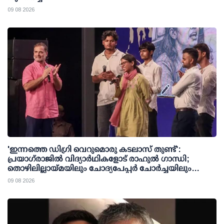
09 08 2026
'ഇന്നത്തെ ഡിഗ്രി വെറുമൊരു കടലാസ് തുണ്ട്':
പ്രയാഗ്‌രാജില്‍ വിദ്യാര്‍ഥികളോട് രാഹുല്‍ ഗാന്ധി;
തൊഴിലില്ലായ്മയിലും ചോദ്യപേപ്പര്‍ ചോര്‍ച്ചയിലും
കേന്ദ്രത്തിനെതിരേ രൂക്ഷവിമര്‍ശനം
09 08 2026