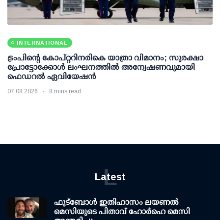
INTERNATIONAL
ട്രംപിന്റെ കോപ്റ്ററിനരികെ യാത്രാ വിമാനം; സുരക്ഷാ
പ്രോട്ടോക്കോള്‍ ലംഘനത്തില്‍ അന്വേഷണവുമായി
ഫെഡറല്‍ ഏവിയേഷന്‍
07 08 2026
8 mins read
L
Latest
ഫുട്ബോൾ ഇതിഹാസം ലയണൽ
മെസിയുടെ പിതാവ് ഹോർഹെ മെസി