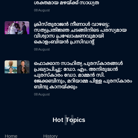
ശക്തമായ മഴയ്ക്ക് സാധ്യത
08 August
ക്രിസ്തുരാജൻ നീണാൾ വാഴട്ടെ;
സത്യപ്രതിജ്ഞ ചടങ്ങിനിടെ പരസ്യമായ
വിശ്വാസ പ്രഘോഷണവുമായി
കൊളംബിയൻ പ്രസിഡന്റ്
08 August
ഫൊക്കാന സാഹിത്യ പുരസ്‌കാരങ്ങള്‍
പ്രഖ്യാപിച്ചു: ഡോ. എം. അനിരുദ്ധന്‍
പുരസ്‌കാരം ഡോ. മാമ്മന്‍ സി.
ജേക്കബിനും, മറിയാമ്മ പിള്ള പുരസ്‌കാരം
ബിന്ദു കാനയ്ക്കും
08 August
H
Hot Topics
Home
History