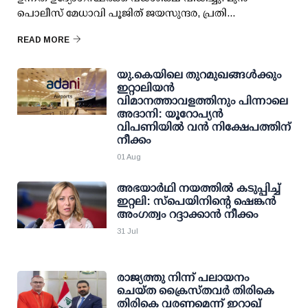
പൊലീസ് മേധാവി പൂജിത് ജയസുന്ദര, പ്രതി...
READ MORE
യു.കെയിലെ തുറമുഖങ്ങള്‍ക്കും
ഇറ്റാലിയന്‍
വിമാനത്താവളത്തിനും പിന്നാലെ
അദാനി: യൂറോപ്യന്‍
വിപണിയില്‍ വന്‍ നിക്ഷേപത്തിന്
നീക്കം
01 Aug
അഭയാര്‍ഥി നയത്തില്‍ കടുപ്പിച്ച്
ഇറ്റലി: സ്‌പെയിനിന്റെ ഷെങ്കന്‍
അംഗത്വം റദ്ദാക്കാന്‍ നീക്കം
31 Jul
രാജ്യത്തു നിന്ന് പലായനം
ചെയ്ത ക്രൈസ്തവര്‍ തിരികെ
തിരികെ വരണമെന്ന് ഇറാഖ്