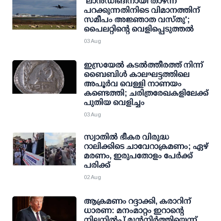
'ലാന്‍ഡിങിനായി താഴ്ന്ന്
പറക്കുന്നതിനിടെ വിമാനത്തിന്
സമീപം അജ്ഞാത വസ്തു';
പൈലറ്റിന്റെ വെളിപ്പെടുത്തല്‍
03 Aug
ഇസ്രയേൽ കടൽത്തീരത്ത് നിന്ന്
ബൈബിൾ കാലഘട്ടത്തിലെ
അപൂർവ വെള്ളി നാണയം
കണ്ടെത്തി; ചരിത്രരേഖകളിലേക്ക്
പുതിയ വെളിച്ചം
03 Aug
സ്വാതില്‍ ഭീകര വിരുദ്ധ
റാലിക്കിടെ ചാവേറാക്രമണം; ഏഴ്
മരണം, ഇരുപതോളം പേര്‍ക്ക്
പരിക്ക്
02 Aug
ആക്രമണം റദ്ദാക്കി, കരാറിന്
ധാരണ: മനംമാറ്റം ഇറാന്റെ
നിലനില്‍പ്പ് മുന്‍നിര്‍ത്തിയെന്ന്