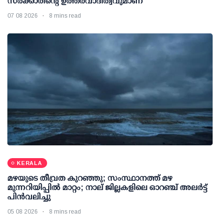
സർക്കാരിന്റെ ഉത്തരവാദിത്വവുമാണ്
07 08 2026
8 mins read
KERALA
മഴയുടെ തീവ്രത കുറഞ്ഞു; സംസ്ഥാനത്ത് മഴ
മുന്നറിയിപ്പിൽ മാറ്റം; നാല് ജില്ലകളിലെ ഓറഞ്ച് അലർട്ട്
പിൻവലിച്ചു
05 08 2026
8 mins read