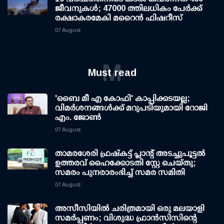
ജീവനുകള്‍; 47000 ത്തിലധികം പേര്‍ക്ക്
രക്ഷാകരമേകി മറൈന്‍ ഫിഷറീസ്
07 August
M
Must read
'ബൈ മീ എ കോഫി' കാപ്പിക്കടയല്ല;
വിമര്‍ശനങ്ങള്‍ക്ക് മറുപടിയുമായി റോജി
എം. ജോണ്‍
07 August
താമരശേരി ഫ്രഷ്കട്ട് പ്ലാന്റ് അടച്ചുപൂട്ടൽ
ഉത്തരവ് ഹൈക്കോടതി സ്റ്റേ ചെയ്തു;
സമരം പുനരാരംഭിച്ച് സമര സമിതി
07 August
അസീസിയിൽ ചരിത്രമായി ഒരു മലയാളി
സമർപ്പണം; വിശുദ്ധ ഫ്രാൻസിസിന്റെ