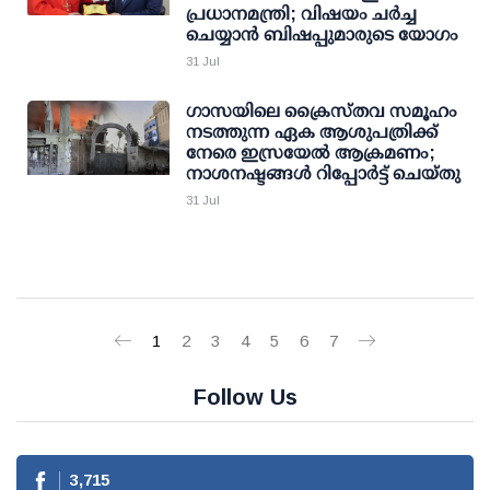
പ്രധാനമന്ത്രി; വിഷയം ചര്‍ച്ച
ചെയ്യാന്‍ ബിഷപ്പുമാരുടെ യോഗം
31 Jul
ഗാസയിലെ ക്രൈസ്തവ സമൂഹം
നടത്തുന്ന ഏക ആശുപത്രിക്ക്
നേരെ ഇസ്രയേൽ ആക്രമണം;
നാശനഷ്ടങ്ങൾ റിപ്പോർട്ട് ചെയ്തു
31 Jul
1
2
3
4
5
6
7
Follow Us
3,715