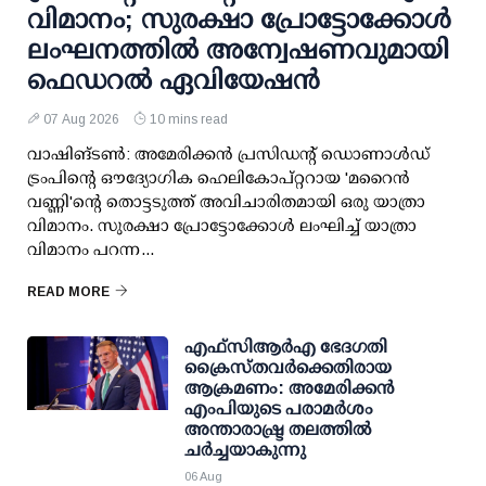
വിമാനം; സുരക്ഷാ പ്രോട്ടോക്കോള്‍
ലംഘനത്തില്‍ അന്വേഷണവുമായി
ഫെഡറല്‍ ഏവിയേഷന്‍
07 Aug 2026
10 mins read
വാഷിങ്ടണ്‍: അമേരിക്കന്‍ പ്രസിഡന്റ് ഡൊണാള്‍ഡ്
ട്രംപിന്റെ ഔദ്യോഗിക ഹെലികോപ്റ്ററായ 'മറൈന്‍
വണ്ണി'ന്റെ തൊട്ടടുത്ത് അവിചാരിതമായി ഒരു യാത്രാ
വിമാനം. സുരക്ഷാ പ്രോട്ടോക്കോള്‍ ലംഘിച്ച് യാത്രാ
വിമാനം പറന്ന...
READ MORE
എഫ്‌സി‌ആര്‍‌എ ഭേദഗതി
ക്രൈസ്തവർക്കെതിരായ
ആക്രമണം: അമേരിക്കൻ
എംപിയുടെ പരാമർശം
അന്താരാഷ്ട്ര തലത്തിൽ
ചർച്ചയാകുന്നു
06 Aug