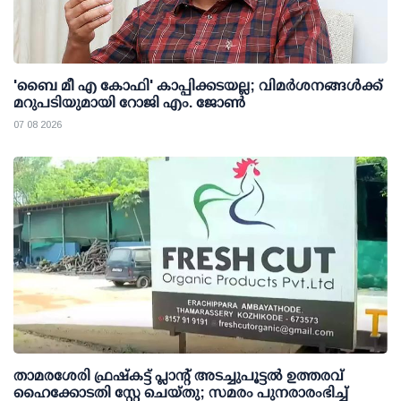
'ബൈ മീ എ കോഫി' കാപ്പിക്കടയല്ല; വിമര്‍ശനങ്ങള്‍ക്ക്
മറുപടിയുമായി റോജി എം. ജോണ്‍
07 08 2026
താമരശേരി ഫ്രഷ്കട്ട് പ്ലാന്റ് അടച്ചുപൂട്ടൽ ഉത്തരവ്
ഹൈക്കോടതി സ്റ്റേ ചെയ്തു; സമരം പുനരാരംഭിച്ച്