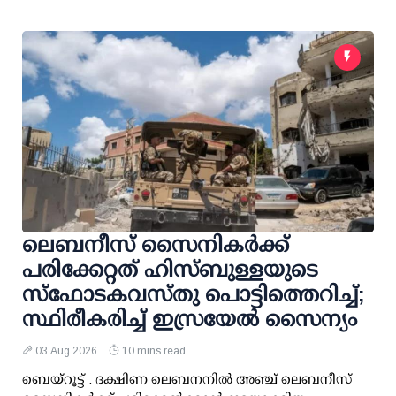
ലെബനീസ് സൈനികർക്ക്
പരിക്കേറ്റത് ഹിസ്ബുള്ളയുടെ
സ്‌ഫോടകവസ്തു പൊട്ടിത്തെറിച്ച്;
സ്ഥിരീകരിച്ച് ഇസ്രയേൽ സൈന്യം
03 Aug 2026
10 mins read
ബെയ്റൂട്ട് : ദക്ഷിണ ലെബനനിൽ അഞ്ച് ലെബനീസ്