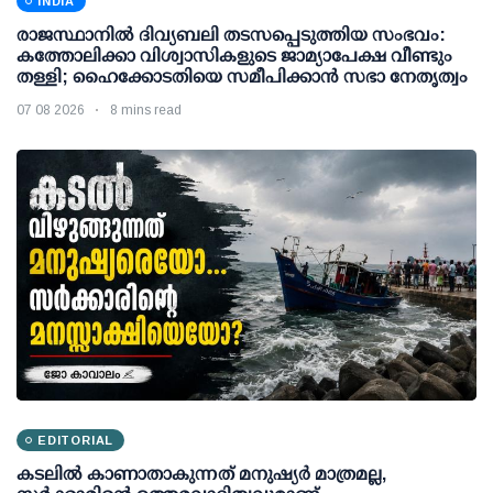
INDIA
രാജസ്ഥാനിൽ ദിവ്യബലി തടസപ്പെടുത്തിയ സംഭവം:
കത്തോലിക്കാ വിശ്വാസികളുടെ ജാമ്യാപേക്ഷ വീണ്ടും
തള്ളി; ഹൈക്കോടതിയെ സമീപിക്കാൻ സഭാ നേതൃത്വം
07 08 2026
8 mins read
EDITORIAL
കടലിൽ കാണാതാകുന്നത് മനുഷ്യർ മാത്രമല്ല,