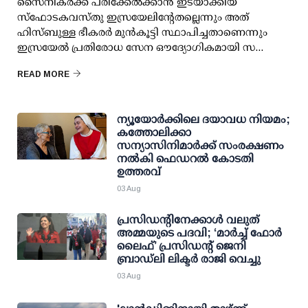
സൈനികർക്ക് പരിക്കേൽക്കാൻ ഇടയാക്കിയ
സ്‌ഫോടകവസ്തു ഇസ്രയേലിന്റേതല്ലെന്നും അത്
ഹിസ്ബുള്ള ഭീകരർ മുൻകൂട്ടി സ്ഥാപിച്ചതാണെന്നും
ഇസ്രയേൽ പ്രതിരോധ സേന ഔദ്യോഗികമായി സ...
READ MORE
ന്യൂയോർക്കിലെ ദയാവധ നിയമം;
കത്തോലിക്കാ
സന്യാസിനിമാർക്ക് സംരക്ഷണം
നൽകി ഫെഡറല്‍ കോടതി
ഉത്തരവ്
03 Aug
പ്രസിഡന്റിനേക്കാള്‍ വലുത്
അമ്മയുടെ പദവി; ‘മാര്‍ച്ച് ഫോര്‍
ലൈഫ്’ പ്രസിഡന്റ് ജെനി
ബ്രാഡ്ലി ലിക്ടര്‍ രാജി വെച്ചു
03 Aug