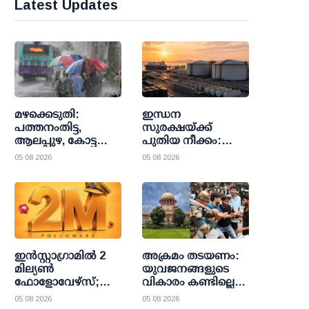
Latest Updates
മഴക്കെടുതി:
ഇന്ധന
പത്തനംതിട്ട,
സുരക്ഷയ്ക്ക്
ആലപ്പുഴ, കോട്ടയം
പുതിയ നീക്കം:
ജില്ലകളിലെ
എല്‍.പി.ജി,
05 08 2026
05 08 2026
വിദ്യാഭ്യാസ
എല്‍.എന്‍.ജി
സ്ഥാപനങ്ങള്‍ക്ക്
കരുതല്‍
വ്യാഴാഴ്ച അവധി
ശേഖരത്തിനായി
കേന്ദ്ര സര്‍ക്കാര്‍;
പാചക
വാതകത്തിന് വില
ഉയര്‍ന്നേക്കും
ഇന്‍സ്റ്റാഗ്രാമില്‍ 2
അക്രമം തടയണം:
മില്യണ്‍
യുവജനങ്ങളുടെ
ഫോളോവേഴ്സ്;
വികാരം കണ്ടില്ലെന്ന്
ലോക റെക്കോര്‍ഡ്
നടിക്കരുത്;
05 08 2026
05 08 2026
നേട്ടവുമായി കേരള
സര്‍ക്കാരിനും