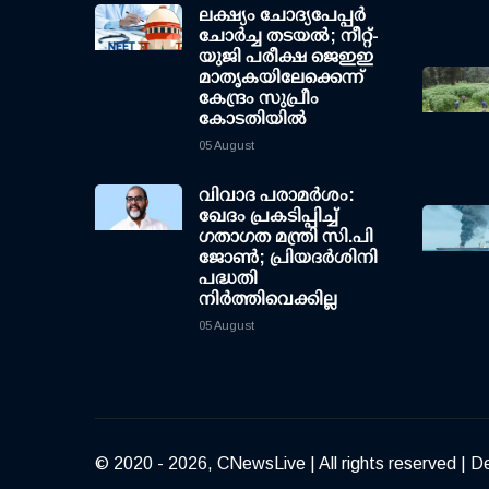
ലക്ഷ്യം ചോദ്യപേപ്പര്‍
ചോര്‍ച്ച തടയല്‍; നീറ്റ്-
യുജി പരീക്ഷ ജെഇഇ
മാതൃകയിലേക്കെന്ന്
കേന്ദ്രം സുപ്രീം
കോടതിയില്‍
05 August
വിവാദ പരാമര്‍ശം:
ഖേദം പ്രകടിപ്പിച്ച്
ഗതാഗത മന്ത്രി സി.പി
ജോണ്‍; പ്രിയദര്‍ശിനി
പദ്ധതി
നിര്‍ത്തിവെക്കില്ല
05 August
© 2020 - 2026, CNewsLive | All rights reserved | D