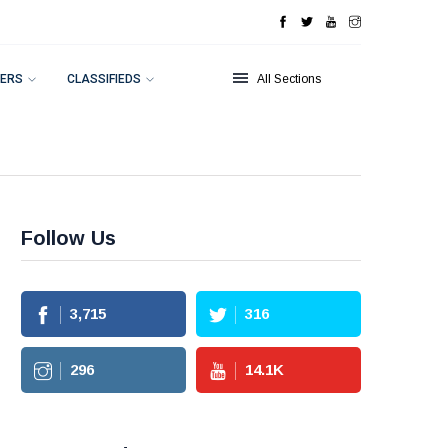
ERS
CLASSIFIEDS
All Sections
Follow Us
3,715
316
296
14.1
K