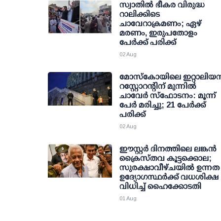
സ്വാതില്‍ ഭീകര വിരുദ്ധ
റാലിക്കിടെ
ചാവേറാക്രമണം; ഏഴ്
മരണം, ഇരുപതോളം
പേര്‍ക്ക് പരിക്ക്
02 Aug
മോസ്‌കോയിലെ ഇറ്റാലിയന്
റസ്റ്റോറന്റിന് മുന്നില്‍
ചാവേര്‍ സ്‌ഫോടനം: മൂന്ന്
പേര്‍ മരിച്ചു; 21 പേര്‍ക്ക്
പരിക്ക്
02 Aug
ഈസ്റ്റർ ദിനത്തിലെ ലങ്കൻ
ക്രൈസ്തവ കൂട്ടക്കൊല;
സുരക്ഷാവീഴ്ചയിൽ ഉന്നത
ഉദ്യോഗസ്ഥർക്ക് വധശിക്ഷ
വിധിച്ച് ഹൈക്കോടതി
01 Aug