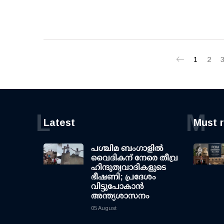
1
2
L
M
Latest
Must 
പശ്ചിമ ബംഗാളിൽ
വൈദികന് നേരെ തീവ്ര
ഹിന്ദുത്വവാദികളുടെ
ഭീഷണി; പ്രദേശം
വിട്ടുപോകാൻ
അന്ത്യശാസനം
05 August