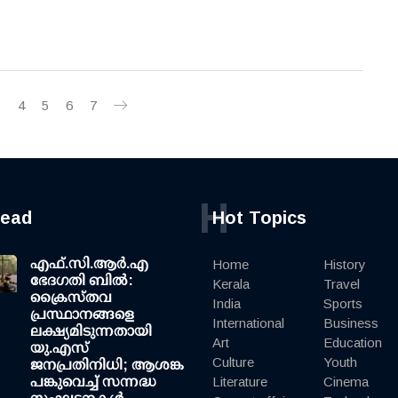
3
4
5
6
7
H
read
Hot Topics
എഫ്.സി.ആര്‍.എ
Home
History
ഭേദഗതി ബില്‍:
Kerala
Travel
ക്രൈസ്തവ
India
Sports
പ്രസ്ഥാനങ്ങളെ
International
Business
ലക്ഷ്യമിടുന്നതായി
Art
Education
യു.എസ്
Culture
Youth
ജനപ്രതിനിധി; ആശങ്ക
പങ്കുവെച്ച് സന്നദ്ധ
Literature
Cinema