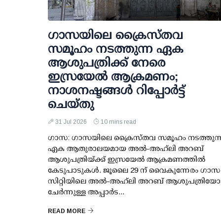
ഗാസയിലെ ക്രൈസ്തവ
സമൂഹം നടത്തുന്ന ഏക
ആശുപത്രിക്ക് നേരെ
ഇസ്രയേൽ ആക്രമണം;
നാശനഷ്ടങ്ങൾ റിപ്പോർട്ട്
ചെയ്തു
31 Jul 2026
10 mins read
ഗാസ: ഗാസയിലെ ക്രൈസ്തവ സമൂഹം നടത്തുന്
ഏക ആതുരാലയമായ അൽ-അഹ്‌ലി അറബ്
ആശുപത്രിയ്ക്ക് ഇസ്രയേൽ ആക്രമണത്തിൽ
കേടുപാടുകൾ. ജൂലൈ 29 ന് വൈകുന്നേരം ഗാസ
സിറ്റിയിലെ അൽ-അഹ്‌ലി അറബ് ആശുപത്രിയോട
ചേർന്നുള്ള അപ്പാർട...
READ MORE