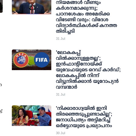
നിയമങ്ങള്‍ വീണ്ടും
കര്‍ശനമാക്കുന്നു;
പഠനശേഷം അമേരിക്ക
വിടേണ്ടി വരും: വിദേശ
വിദ്യാര്‍ത്ഥികള്‍ക്ക് കനത്ത
തിരിച്ചടി
31 Jul
'ലോകകപ്പ്
വില്‍ക്കാനുള്ളതല്ല';
ഇന്‍ഫാന്റിനോയ്ക്ക്
യുവേഫയുടെ റെഡ് കാര്‍ഡ്;
ലോകകപ്പില്‍ നിന്ന്
വിട്ടുനില്‍ക്കാന്‍ യൂറോപ്യന്‍
ന
വമ്പന്മാര്‍
31 Jul
'നിക്കാരാഗ്വയില്‍ ഇനി
്
തിരഞ്ഞെടുപ്പുണ്ടാകില്ല';
ജനാധിപത്യം അട്ടിമറിച്ച്
ഒര്‍ട്ടേഗയുടെ പ്രഖ്യാപനം
30 Jul