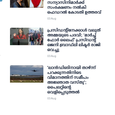
സന്യാസിനിമാർക്ക്
സംരക്ഷണം നൽകി
ഫെഡറല്‍ കോടതി ഉത്തരവ്
03 Aug
പ്രസിഡന്റിനേക്കാള്‍ വലുത്
അമ്മയുടെ പദവി; ‘മാര്‍ച്ച്
ഫോര്‍ ലൈഫ്’ പ്രസിഡന്റ്
ജെനി ബ്രാഡ്ലി ലിക്ടര്‍ രാജി
വെച്ചു
യ
03 Aug
'ലാന്‍ഡിങിനായി താഴ്ന്ന്
പറക്കുന്നതിനിടെ
വിമാനത്തിന് സമീപം
അജ്ഞാത വസ്തു';
പൈലറ്റിന്റെ
വെളിപ്പെടുത്തല്‍
03 Aug