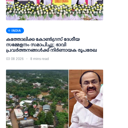
INDIA
കത്തോലിക്ക കോൺഗ്രസ് ദേശീയ
സമ്മേളനം സമാപിച്ചു; ഭാവി
പ്രവർത്തനങ്ങൾക്ക് നിർണായക രൂപരേഖ
03 08 2026
8 mins read