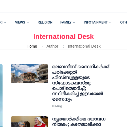
RI
VIEWS
RELIGION
FAMILY
INFOTAINMENT
OTH
International Desk
Home
Author
International Desk
ലെബനീസ് സൈനികർക്ക്
പരിക്കേറ്റത്
ഹിസ്ബുള്ളയുടെ
സ്‌ഫോടകവസ്തു
പൊട്ടിത്തെറിച്ച്;
സ്ഥിരീകരിച്ച് ഇസ്രയേൽ
സൈന്യം
03 Aug
ന്യൂയോർക്കിലെ ദയാവധ
നിയമം; കത്തോലിക്കാ