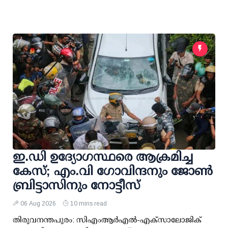
ഇ.ഡി ഉദ്യോഗസ്ഥരെ ആക്രമിച്ച
കേസ്; എം.വി ഗോവിന്ദനും ജോണ്‍
ബ്രിട്ടാസിനും നോട്ടീസ്
06 Aug 2026
10 mins read
തിരുവനന്തപുരം: സിഎംആര്‍എല്‍-എക്‌സാലോജിക്