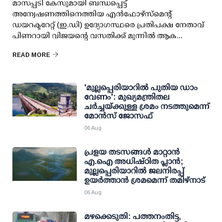
മാസപ്പടി കേസുമായി ബന്ധപ്പെട്ട്
അന്വേഷണത്തിനെത്തിയ എന്‍ഫോഴ്സ്മെന്റ്
ഡയറക്ടറേറ്റ് (ഇ.ഡി) ഉദ്യോഗസ്ഥരെ പ്രതിപക്ഷ നേതാവ്
പിണറായി വിജയന്റെ വസതിക്ക് മുന്നില്‍ ആക...
READ MORE
'മുല്ലപ്പെരിയാറില്‍ പുതിയ ഡാം
വേണം': മുഖ്യമന്ത്രിതല
ചര്‍ച്ചയ്ക്കുള്ള ശ്രമം നടത്തുമെന്ന്
മോന്‍സ് ജോസഫ്
06 Aug
പ്രളയ തടസങ്ങള്‍ മാറ്റാന്‍
എ.ഐ അധിഷ്ഠിത പ്ലാന്‍;
മുല്ലപ്പെരിയാറില്‍ ജലനിരപ്പ്
ഉയര്‍ത്താന്‍ ശ്രമമെന്ന് തമിഴ്നാട്
06 Aug
മഴക്കെടുതി: പത്തനംതിട്ട,