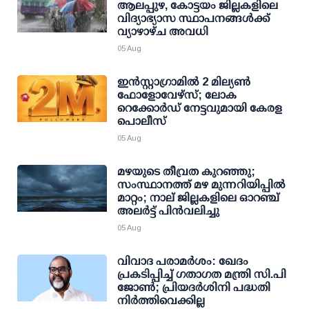
ആലപ്പുഴ, കോട്ടയം ജില്ലകളിലെ
വിദ്യാഭ്യാസ സ്ഥാപനങ്ങള്‍ക്ക്
വ്യാഴാഴ്ച അവധി
05 Aug
ഇന്‍സ്റ്റാഗ്രാമില്‍ 2 മില്യണ്‍
ഫോളോവേഴ്സ്; ലോക
റെക്കോര്‍ഡ് നേട്ടവുമായി കേരള
പൊലീസ്
05 Aug
മഴയുടെ തീവ്രത കുറഞ്ഞു;
സംസ്ഥാനത്ത് മഴ മുന്നറിയിപ്പിൽ
മാറ്റം; നാല് ജില്ലകളിലെ ഓറഞ്ച്
അലർട്ട് പിൻവലിച്ചു
05 Aug
വിവാദ പരാമര്‍ശം: ഖേദം
പ്രകടിപ്പിച്ച് ഗതാഗത മന്ത്രി സി.പി
ജോണ്‍; പ്രിയദര്‍ശിനി പദ്ധതി
നിര്‍ത്തിവെക്കില്ല