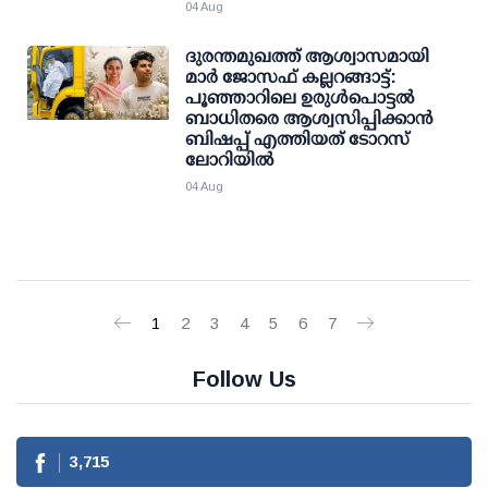
04 Aug
ദുരന്തമുഖത്ത് ആശ്വാസമായി
മാര്‍ ജോസഫ് കല്ലറങ്ങാട്ട്:
പൂഞ്ഞാറിലെ ഉരുള്‍പൊട്ടല്‍
ബാധിതരെ ആശ്വസിപ്പിക്കാന്‍
ബിഷപ്പ് എത്തിയത് ടോറസ്
ലോറിയില്‍
04 Aug
1
2
3
4
5
6
7
Follow Us
3,715