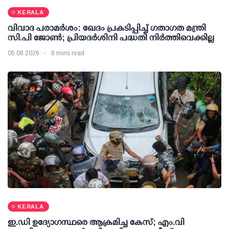
KERALA
വിവാദ പരാമര്‍ശം: ഖേദം പ്രകടിപ്പിച്ച് ഗതാഗത മന്ത്രി
സി.പി ജോണ്‍; പ്രിയദര്‍ശിനി പദ്ധതി നിര്‍ത്തിവെക്കില്ല
05 08 2026
8 mins read
KERALA
ഇ.ഡി ഉദ്യോഗസ്ഥരെ ആക്രമിച്ച കേസ്; എം.വി