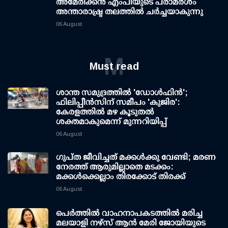
അമേരിക്കൻ എംപിയുടെ പരാമർശം
അന്താരാഷ്ട്ര തലത്തിൽ ചർച്ചയാകുന്നു
06 August
M
Must read
ശാന്ത സമുദ്രത്തില്‍ 'ഡോള്‍ഫിന്‍';
ഫിലിപ്പീന്‍സിന് സമീപം 'കുജിര':
കേരളത്തില്‍ മഴ കൂടുതല്‍
ശക്തമാകുമെന്ന് മുന്നറിയിപ്പ്
06 August
ഗുപ്ത ജീവിച്ചത് മക്കള്‍ക്കു വേണ്ടി; മരണ
നേരത്ത് ആരുമില്ലാതെ മടക്കം:
മക്കള്‍ക്കെല്ലാം തിരക്കോട് തിരക്ക്
06 August
പെർത്തിൽ വാഹനാപകടത്തിൽ മരിച്ച
മലയാളി നഴ്സ് ആൻ മേരി ജോയിയുടെ