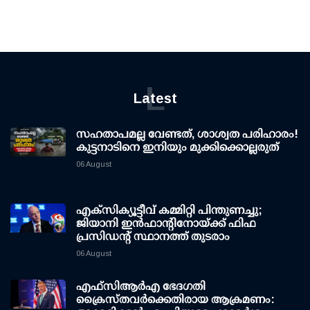
L
Latest
സഹതാപമല്ല വേണ്ടത്, ശാശ്വത പരിഹാരം!
കുട്ടനാടിനെ ഇനിയും മുക്കിക്കൊല്ലരുത്
06 August
എക്സിക്യൂട്ടീവ് കമ്മിറ്റി പിന്തുണച്ചു;
ജിയാനി ഇന്‍ഫാന്റിനോയ്ക്ക് ഫിഫ
പ്രസിഡന്റ് സ്ഥാനത്ത് തുടരാം
06 August
എഫ്‌സി‌ആര്‍‌എ ഭേദഗതി
ക്രൈസ്തവർക്കെതിരായ ആക്രമണം: