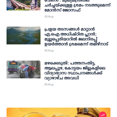
വേണം': മുഖ്യമന്ത്രിതല
ചര്‍ച്ചയ്ക്കുള്ള ശ്രമം നടത്തുമെന്ന്
മോന്‍സ് ജോസഫ്
06 Aug
പ്രളയ തടസങ്ങള്‍ മാറ്റാന്‍
എ.ഐ അധിഷ്ഠിത പ്ലാന്‍;
മുല്ലപ്പെരിയാറില്‍ ജലനിരപ്പ്
ഉയര്‍ത്താന്‍ ശ്രമമെന്ന് തമിഴ്നാട്
06 Aug
മഴക്കെടുതി: പത്തനംതിട്ട,
ആലപ്പുഴ, കോട്ടയം ജില്ലകളിലെ
വിദ്യാഭ്യാസ സ്ഥാപനങ്ങള്‍ക്ക്
വ്യാഴാഴ്ച അവധി
05 Aug