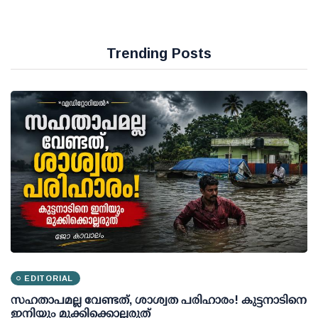
Trending Posts
EDITORIAL
സഹതാപമല്ല വേണ്ടത്, ശാശ്വത പരിഹാരം! കുട്ടനാടിനെ
ഇനിയും മുക്കിക്കൊല്ലരുത്