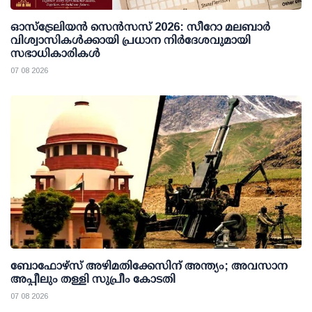
ഓസ്ട്രേലിയൻ സെൻസസ് 2026: സീറോ മലബാർ
വിശ്വാസികൾക്കായി പ്രധാന നിർദേശവുമായി
സഭാധികാരികൾ
07 08 2026
ബോഫോഴ്സ് അഴിമതിക്കേസിന് അന്ത്യം; അവസാന
അപ്പീലും തള്ളി സുപ്രീം കോടതി
07 08 2026