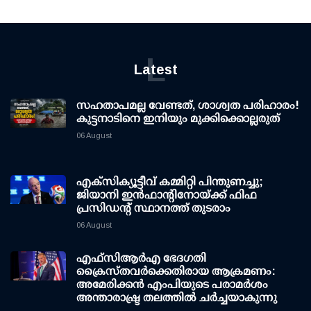
L
Latest
സഹതാപമല്ല വേണ്ടത്, ശാശ്വത പരിഹാരം!
കുട്ടനാടിനെ ഇനിയും മുക്കിക്കൊല്ലരുത്
06 August
എക്സിക്യൂട്ടീവ് കമ്മിറ്റി പിന്തുണച്ചു;
ജിയാനി ഇന്‍ഫാന്റിനോയ്ക്ക് ഫിഫ
പ്രസിഡന്റ് സ്ഥാനത്ത് തുടരാം
06 August
എഫ്‌സി‌ആര്‍‌എ ഭേദഗതി
ക്രൈസ്തവർക്കെതിരായ ആക്രമണം:
അമേരിക്കൻ എംപിയുടെ പരാമർശം
അന്താരാഷ്ട്ര തലത്തിൽ ചർച്ചയാകുന്നു