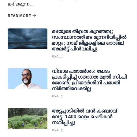
ലഭിക്കുന്ന...
READ MORE
മഴയുടെ തീവ്രത കുറഞ്ഞു;
സംസ്ഥാനത്ത് മഴ മുന്നറിയിപ്പിൽ
മാറ്റം; നാല് ജില്ലകളിലെ ഓറഞ്ച്
അലർട്ട് പിൻവലിച്ചു
05 Aug
വിവാദ പരാമര്‍ശം: ഖേദം
പ്രകടിപ്പിച്ച് ഗതാഗത മന്ത്രി സി.പി
ജോണ്‍; പ്രിയദര്‍ശിനി പദ്ധതി
നിര്‍ത്തിവെക്കില്ല
05 Aug
അട്ടപ്പാടിയില്‍ വന്‍ കഞ്ചാവ്
വേട്ട: 1400 ഓളം ചെടികള്‍
നശിപ്പിച്ചു
05 Aug