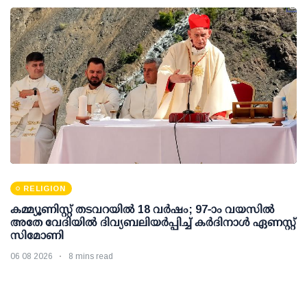
RELIGION
കമ്മ്യൂണിസ്റ്റ് തടവറയില്‍ 18 വര്‍ഷം; 97-ാം വയസില്‍
അതേ വേദിയില്‍ ദിവ്യബലിയര്‍പ്പിച്ച് കര്‍ദിനാള്‍ ഏണസ്റ്റ്
സിമോണി
06 08 2026
8 mins read