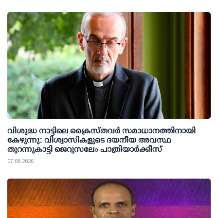
വിശുദ്ധ നാട്ടിലെ ക്രൈസ്തവർ സമാധാനത്തിനായി
കേഴുന്നു: വിശ്വാസികളുടെ ദയനീയ അവസ്ഥ
തുറന്നുകാട്ടി ജെറുസലേം പാത്രിയാർക്കീസ്
07 08 2026