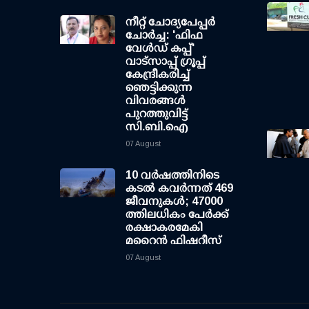
നീറ്റ് ചോദ്യപേപ്പര്‍
ചോര്‍ച്ച: 'ഫിഫ
വേള്‍ഡ് കപ്പ്'
വാട്സാപ്പ് ഗ്രൂപ്പ്
കേന്ദ്രീകരിച്ച്
ഞെട്ടിക്കുന്ന
വിവരങ്ങള്‍
പുറത്തുവിട്ട്
സി.ബി.ഐ
07 August
10 വര്‍ഷത്തിനിടെ
കടല്‍ കവര്‍ന്നത് 469
ജീവനുകള്‍; 47000
ത്തിലധികം പേര്‍ക്ക്
രക്ഷാകരമേകി
മറൈന്‍ ഫിഷറീസ്
07 August