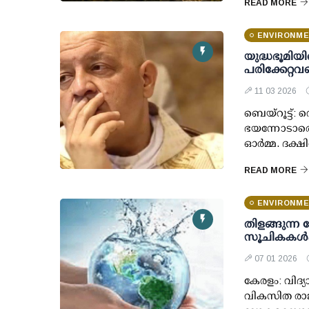
READ MORE
ENVIRONM
യുദ്ധഭൂമിയ
പരിക്കേറ്റവ
11 03 2026
ബെയ്‌റൂട്ട്
ഭയന്നോടാതെ
ഓർമ്മ. ദക
READ MORE
ENVIRONM
തിളങ്ങുന്ന
സൂചികകൾക്
07 01 2026
കേരളം: വിദ്
വികസിത രാജ്