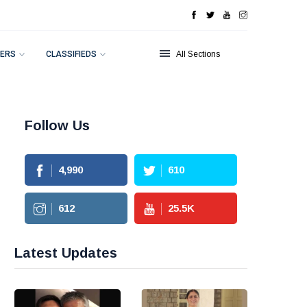
ERS
CLASSIFIEDS
All Sections
Follow Us
4,990
610
612
25.5
K
Latest Updates