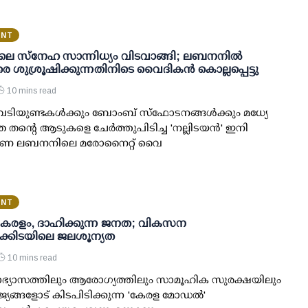
ENT
ിലെ സ്നേഹ സാന്നിധ്യം വിടവാങ്ങി; ലബനനിൽ
രെ ശുശ്രൂഷിക്കുന്നതിനിടെ വൈദികൻ കൊല്ലപ്പെട്ടു
10 mins read
: വെടിയുണ്ടകൾക്കും ബോംബ് സ്‌ഫോടനങ്ങൾക്കും മധ്യേ
 തന്റെ ആടുകളെ ചേർത്തുപിടിച്ച 'നല്ലിടയൻ' ഇനി
്ഷിണ ലബനനിലെ മരോനൈറ്റ് വൈ
ENT
 കേരളം, ദാഹിക്കുന്ന ജനത; വികസന
കിടയിലെ ജലശൂന്യത
10 mins read
യാഭ്യാസത്തിലും ആരോഗ്യത്തിലും സാമൂഹിക സുരക്ഷയിലും
യങ്ങളോട് കിടപിടിക്കുന്ന 'കേരള മോഡൽ'