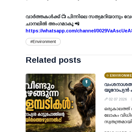
വാർത്തകൾക്ക് 📺 പിന്നിലെ സത്യമറിയാനും വേ
ചാനലിൽ അംഗമാകൂ 📲
https://whatsapp.com/channel/0029VaAscUe
#Environment
Related posts
ENVIRONM
വംശനാശത്തി
യൂറോപ്യന്‍ 
02 07 2026
ഒരുകാലത്ത് ഭ
ലോകം വിധിയ
സ്വതന്ത്രമായ