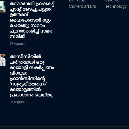
താമരശേരി ഫ്രഷ്കട്ട്
Current affairs
Technology
പ്ലാന്റ് അടച്ചുപൂട്ടൽ
ഉത്തരവ്
ഹൈക്കോടതി സ്റ്റേ
ചെയ്തു; സമരം
പുനരാരംഭിച്ച് സമര
സമിതി
07 August
അസീസിയിൽ
ചരിത്രമായി ഒരു
മലയാളി സമർപ്പണം;
വിശുദ്ധ
ഫ്രാൻസിസിന്റെ
‘സൂര്യകീർത്തനം’
മലയാളത്തിൽ
പ്രകാശനം ചെയ്തു
07 August