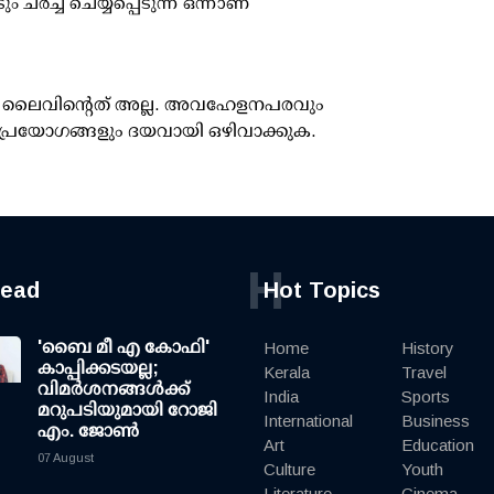
ം ചർച്ച ചെയ്യപ്പെടുന്ന ഒന്നാണ
ൂസ് ലൈവിന്റെത് അല്ല. അവഹേളനപരവും
പ്രയോഗങ്ങളും ദയവായി ഒഴിവാക്കുക.
H
read
Hot Topics
'ബൈ മീ എ കോഫി'
Home
History
കാപ്പിക്കടയല്ല;
Kerala
Travel
വിമര്‍ശനങ്ങള്‍ക്ക്
India
Sports
മറുപടിയുമായി റോജി
International
Business
എം. ജോണ്‍
Art
Education
07 August
Culture
Youth
Literature
Cinema