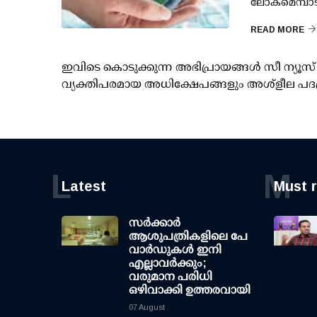
ലോകമെമ്പാടു
READ MORE
ഇവിടെ കൊടുക്കുന്ന അഭിപ്രായങ്ങള്‍ സീ ന്യ
വ്യക്തിപരമായ അധിക്ഷേപങ്ങളും അശ്‌ളീല പദ
L
M
Latest
Must 
സര്‍ക്കാര്‍
ആശുപത്രികളിലെ പേ
വാര്‍ഡുകള്‍ ഇനി
എല്ലാവര്‍ക്കും;
വരുമാന പരിധി
ഒഴിവാക്കി ഉത്തരവായി
07 August