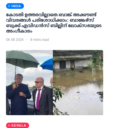
INDIA
കോടതി ഉത്തരവില്ലാതെ ബാങ്ക് അക്കൗണ്ട്
വിവരങ്ങള്‍ പരിശോധിക്കാം: ബാങ്കേഴ്സ്
ബുക്ക് എവിഡന്‍സ് ബില്ലിന് ലോക്സഭയുടെ
അംഗീകാരം
06 08 2026
8 mins read
KERALA