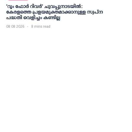
'റൂം ഫോര്‍ റിവര്‍' ചുവപ്പുനാടയില്‍:
കേരളത്തെ പ്രളയമുക്തമാക്കാനുള്ള സ്വപ്ന
പദ്ധതി വെളിച്ചം കണ്ടില്ല
08 08 2026
8 mins read