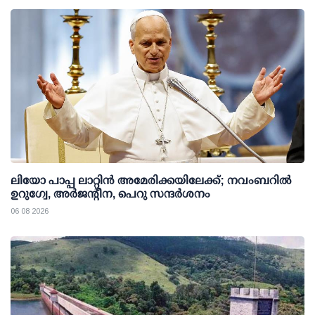
ലിയോ പാപ്പ ലാറ്റിൻ അമേരിക്കയിലേക്ക്; നവംബറിൽ
ഉറുഗ്വേ, അർജന്റീന, പെറു സന്ദർശനം
06 08 2026