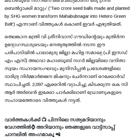
മഹാബൂബ് നഗറിനെ വൈവിധ്യമാര്‍ന്ന ഒരു ഗ്രീന്‍
ബെല്‍റ്റാക്കി മാറ്റും' ('Two crore seed balls made and planted
by SHG women transform Mahabubnagar into Hetero Green
Belt') എന്നാണ് വിത്തുകള്‍ കൊണ്ട് ഇവര്‍ എഴുതിയത്.
തെലങ്കാന മന്ത്രി വി ശ്രീനിവാസ് ഗൗഡിന്റെയും മുതിര്‍ന്ന
ഉദ്യോഗസ്ഥരുടെയും നേതൃത്വത്തില്‍ നടന്ന ഈ
പരിപാടിയില്‍ പാലാമുരു ജില്ലാ മഹിള സമാഖ്യ (പി ഇസഡ്
എം എസ്) അഥവാ മഹാബൂബ് നഗര്‍ ജില്ലയിലെ വനിതാ
സ്വയം സഹായസംഘവും മുനിസിപ്പല്‍ പ്രദേശങ്ങളിലെ
ദാരിദ്ര്യ നിര്‍മ്മാര്‍ജ്ജന മിഷനും ചേര്‍ന്നാണ് റെക്കോര്‍ഡ്
സ്ഥാപിച്ചത്. 2,097 ഏക്കറില്‍ വ്യാപിച്ചു കിടക്കുന്ന കെ സി
ആര്‍ അര്‍ബന്‍ ഇക്കോ പാര്‍ക്കിലാണ് ഡ്രോണുകളുടെ
സഹായത്തോടെ വിത്തുകള്‍ നട്ടത്.
വാർത്തകൾക്ക് 📺 പിന്നിലെ സത്യമറിയാനും
വേഗത്തിൽ⌚ അറിയാനും ഞങ്ങളുടെ വാട്ട്സാപ്പ്
ചാനലിൽ അംഗമാകൂ 📲