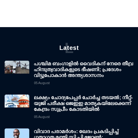
L
Latest
പശ്ചിമ ബംഗാളിൽ വൈദികന് നേരെ തീവ്ര
ഹിന്ദുത്വവാദികളുടെ ഭീഷണി; പ്രദേശം
വിട്ടുപോകാൻ അന്ത്യശാസനം
05 August
ലക്ഷ്യം ചോദ്യപേപ്പര്‍ ചോര്‍ച്ച തടയല്‍; നീറ്റ്-
യുജി പരീക്ഷ ജെഇഇ മാതൃകയിലേക്കെന്ന്
കേന്ദ്രം സുപ്രീം കോടതിയില്‍
05 August
വിവാദ പരാമര്‍ശം: ഖേദം പ്രകടിപ്പിച്ച്
ഗതാഗത മന്ത്രി സി.പി ജോണ്‍;