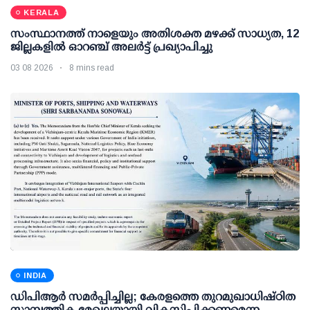
KERALA
സംസ്ഥാനത്ത് നാളെയും അതിശക്ത മഴക്ക് സാധ്യത, 12
ജില്ലകളിൽ ഓറഞ്ച് അലർട്ട് പ്രഖ്യാപിച്ചു
03 08 2026
8 mins read
INDIA
ഡിപിആര്‍ സമര്‍പ്പിച്ചില്ല; കേരളത്തെ തുറമുഖാധിഷ്ഠിത
സാമ്പത്തിക മേഖലയായി വികസിപ്പിക്കണമെന്ന