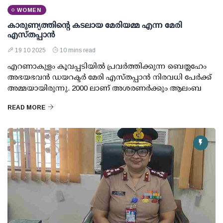
WOMEN
കാരുണ്യത്തിന്റെ കടലായ മേരിയമ്മ എന്ന മേരി
എസ്തപ്പാന്‍
19 10 2025
10 mins read
എറണാകുളം കൂവപ്പടിയില്‍ പ്രവര്‍ത്തിക്കുന്ന ബെത്ലഹേം
അഭയഭവന്‍ ഡയറക്ടര്‍ മേരി എസ്തപ്പാന്‍ നിരവധി പേര്‍ക്ക്
അമ്മയായിരുന്നു. 2000 ലാണ് അശരണര്‍ക്കും ആലംബ
READ MORE