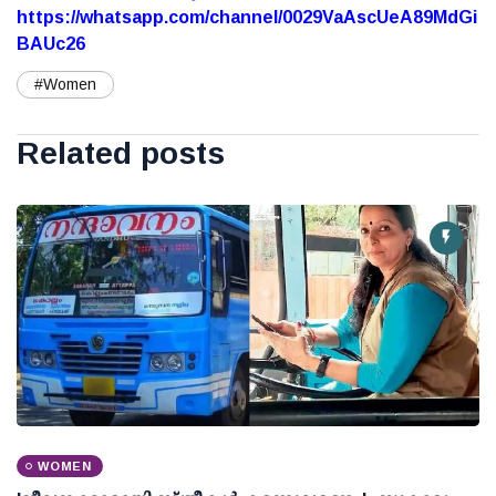
https://whatsapp.com/channel/0029VaAscUeA89MdGi
BAUc26
#Women
Related posts
WOMEN