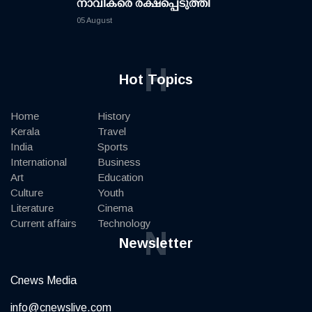
നാവികരെ രക്ഷപ്പെടുത്തി
05 August
H
Hot Topics
Home
History
Kerala
Travel
India
Sports
International
Business
Art
Education
Culture
Youth
Literature
Cinema
Current affairs
Technology
N
Newsletter
Cnews Media
info@cnewslive.com