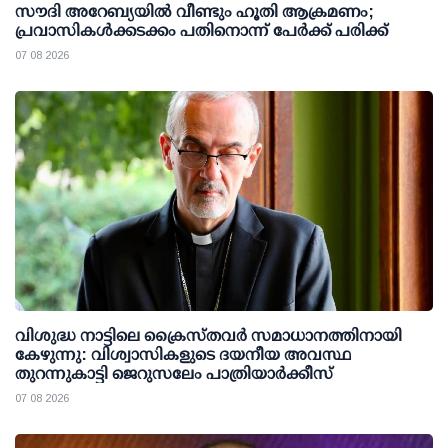
സൗദി അറേബ്യയില്‍ വീണ്ടും ഹൂതി ആക്രമണം;
പ്രവാസികള്‍ക്കടക്കം പതിനൊന്ന് പേര്‍ക്ക് പരിക്ക്
07 08 2026
വിശുദ്ധ നാട്ടിലെ ക്രൈസ്തവർ സമാധാനത്തിനായി
കേഴുന്നു: വിശ്വാസികളുടെ ദയനീയ അവസ്ഥ
തുറന്നുകാട്ടി ജെറുസലേം പാത്രിയാർക്കീസ്
07 08 2026