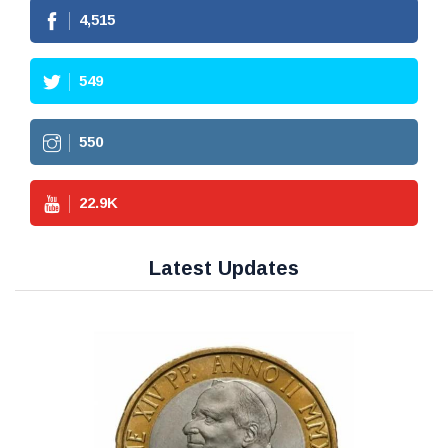
4,990
610
612
25.5
K
Latest Updates