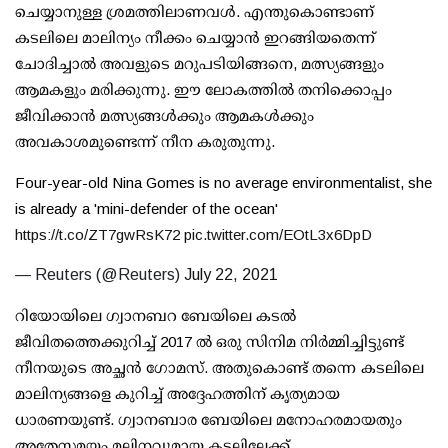
ചെയ്യാനുള്ള ശ്രമത്തിലാണവള്‍. എന്തുകൊണ്ടാണ്
കടലിലെ മാലിന്യം നീക്കം ചെയ്യാന്‍ ഇറങ്ങിയതെന്ന്
ചോദിച്ചാല്‍ അവളുടെ മറുപടിയിങ്ങനെ, മത്സ്യങ്ങളും
ആമകളും മരിക്കുന്നു. ഈ ലോകത്തില്‍ തനിക്കൊപ്പം
ജീവിക്കാന്‍ മത്സ്യങ്ങള്‍ക്കും ആമകള്‍ക്കും
അവകാശമുണ്ടെന്ന് നീന കരുതുന്നു.
Four-year-old Nina Gomes is no average environmentalist, she
is already a 'mini-defender of the ocean'
https://t.co/ZT7gwRsK72
pic.twitter.com/EOtL3x6DpD
— Reuters (@Reuters)
July 22, 2021
റിയോയിലെ ഗ്വാനബറ ബേയിലെ കടല്‍
ജീവിതത്തെക്കുറിച്ച് 2017 ല്‍ ഒരു സിനിമ നിര്‍മ്മിച്ചിട്ടുണ്ട്
നീനയുടെ അച്ഛന്‍ ഗോമസ്. അതുകൊണ്ട് തന്നെ കടലിലെ
മാലിന്യങ്ങളെ കുറിച്ച് അദ്ദേഹത്തിന് കൃത്യമായ
ധാരണയുണ്ട്. ഗ്വാനബാര ബേയിലെ മനോഹരമായതും
അതേസമയം മലിനവുമായ കടലിലേക്ക്