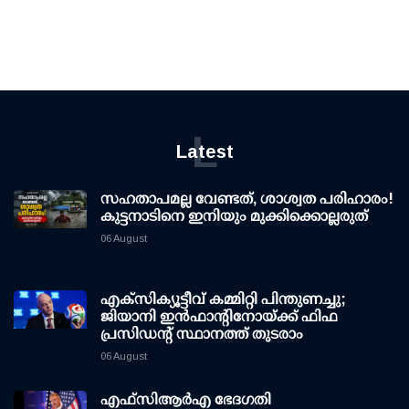
L
Latest
സഹതാപമല്ല വേണ്ടത്, ശാശ്വത പരിഹാരം!
കുട്ടനാടിനെ ഇനിയും മുക്കിക്കൊല്ലരുത്
06 August
എക്സിക്യൂട്ടീവ് കമ്മിറ്റി പിന്തുണച്ചു;
ജിയാനി ഇന്‍ഫാന്റിനോയ്ക്ക് ഫിഫ
പ്രസിഡന്റ് സ്ഥാനത്ത് തുടരാം
06 August
എഫ്‌സി‌ആര്‍‌എ ഭേദഗതി