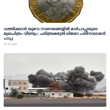
വത്തിക്കാൻ യൂറോ നാണയങ്ങളിൽ മാർപാപ്പയുടെ
മുഖചിത്രം വീണ്ടും; ചരിത്രമെഴുതി ലിയോ പതിനാലാമൻ
പാപ്പ
07 08 2026