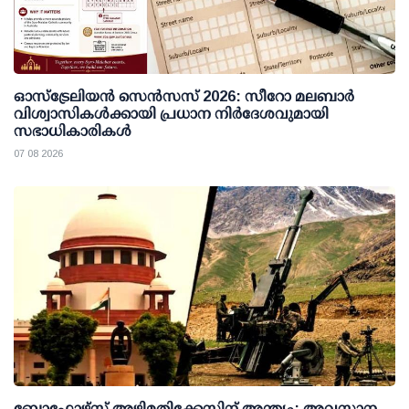
ഓസ്ട്രേലിയൻ സെൻസസ് 2026: സീറോ മലബാർ
വിശ്വാസികൾക്കായി പ്രധാന നിർദേശവുമായി
സഭാധികാരികൾ
07 08 2026
ബോഫോഴ്സ് അഴിമതിക്കേസിന് അന്ത്യം; അവസാന