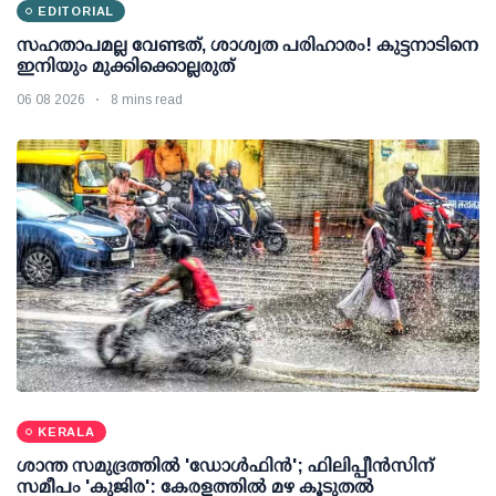
EDITORIAL
സഹതാപമല്ല വേണ്ടത്, ശാശ്വത പരിഹാരം! കുട്ടനാടിനെ
ഇനിയും മുക്കിക്കൊല്ലരുത്
06 08 2026
8 mins read
KERALA
ശാന്ത സമുദ്രത്തില്‍ 'ഡോള്‍ഫിന്‍'; ഫിലിപ്പീന്‍സിന്
സമീപം 'കുജിര': കേരളത്തില്‍ മഴ കൂടുതല്‍