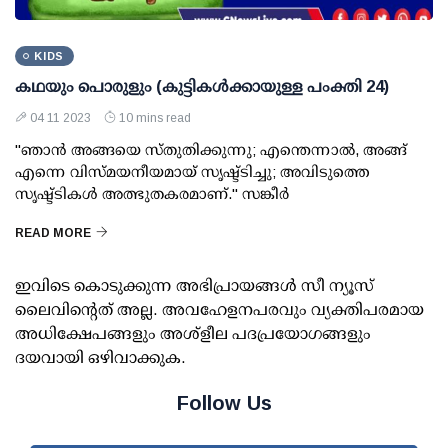
KIDS
കഥയും പൊരുളും (കുട്ടികൾക്കായുള്ള പംക്തി 24)
04 11 2023
10 mins read
"ഞാൻ അങ്ങയെ സ്തുതിക്കുന്നു; എന്തെന്നാൽ, അങ്ങ്
എന്നെ വിസ്മയനീയമായ് സൃഷ്ട്ടിച്ചു; അവിടുത്തെ
സൃഷ്ട്ടികൾ അത്ഭുതകരമാണ്." സങ്കീർ
READ MORE
ഇവിടെ കൊടുക്കുന്ന അഭിപ്രായങ്ങള്‍ സീ ന്യൂസ്
ലൈവിന്റെത് അല്ല. അവഹേളനപരവും വ്യക്തിപരമായ
അധിക്ഷേപങ്ങളും അശ്‌ളീല പദപ്രയോഗങ്ങളും
ദയവായി ഒഴിവാക്കുക.
Follow Us