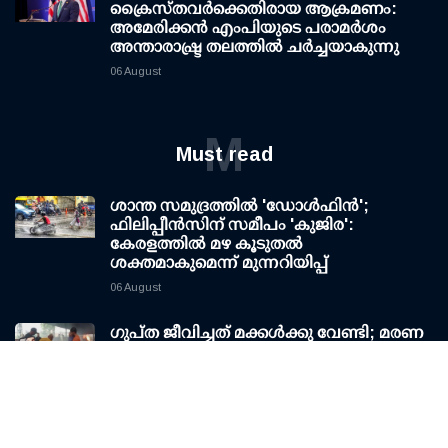
ക്രൈസ്തവർക്കെതിരായ ആക്രമണം:
അമേരിക്കൻ എംപിയുടെ പരാമർശം
അന്താരാഷ്ട്ര തലത്തിൽ ചർച്ചയാകുന്നു
06 August
M
Must read
ശാന്ത സമുദ്രത്തില്‍ 'ഡോള്‍ഫിന്‍';
ഫിലിപ്പീന്‍സിന് സമീപം 'കുജിര':
കേരളത്തില്‍ മഴ കൂടുതല്‍
ശക്തമാകുമെന്ന് മുന്നറിയിപ്പ്
06 August
ഗുപ്ത ജീവിച്ചത് മക്കള്‍ക്കു വേണ്ടി; മരണ
നേരത്ത് ആരുമില്ലാതെ മടക്കം:
മക്കള്‍ക്കെല്ലാം തിരക്കോട് തിരക്ക്
06 August
പെർത്തിൽ വാഹനാപകടത്തിൽ മരിച്ച