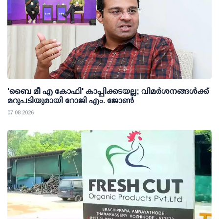
'ബൈ മീ എ കോഫി' കാപ്പിക്കടയല്ല; വിമര്‍ശനങ്ങള്‍ക്ക്
മറുപടിയുമായി റോജി എം. ജോണ്‍
07 08 2026