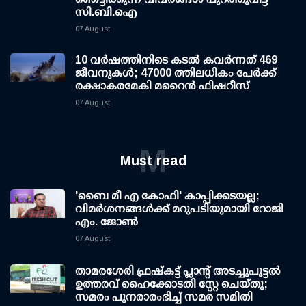
സി.ബി.ഐ
07 August
10 വര്‍ഷത്തിനിടെ കടല്‍ കവര്‍ന്നത് 469
ജീവനുകള്‍; 47000 ത്തിലധികം പേര്‍ക്ക്
രക്ഷാകരമേകി മറൈന്‍ ഫിഷറീസ്
07 August
M
Must read
'ബൈ മീ എ കോഫി' കാപ്പിക്കടയല്ല;
വിമര്‍ശനങ്ങള്‍ക്ക് മറുപടിയുമായി റോജി
എം. ജോണ്‍
07 August
താമരശേരി ഫ്രഷ്കട്ട് പ്ലാന്റ് അടച്ചുപൂട്ടൽ
ഉത്തരവ് ഹൈക്കോടതി സ്റ്റേ ചെയ്തു;
സമരം പുനരാരംഭിച്ച് സമര സമിതി