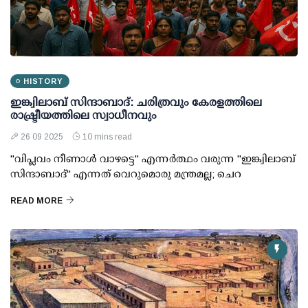
HISTORY
ഇങ്ക്വിലാബ് സിന്ദാബാദ്: ചരിത്രവും കേരളത്തിലെ
രാഷ്ട്രീയത്തിലെ സ്വാധീനവും
26 09 2025
10 mins read
"വിപ്ലവം നീണാൾ വാഴട്ടെ" എന്നർത്ഥം വരുന്ന "ഇങ്ക്വിലാബ്
സിന്ദാബാദ്" എന്നത് വെറുമൊരു മന്ത്രമല്ല; ചെറ
READ MORE